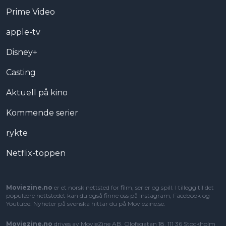
Prime Video
apple-tv
Disney+
Casting
Aktuell på kino
Kommende serier
rykte
Netflix-toppen
Moviezine.no
er et norsk nettsted for film, serier og spill. I tillegg til det
populære nettstedet kan du også finne oss på Instagram, Facebook og
Youtube. Nyheter på svenska hittar du på
Moviezine.se
.
Moviezine.no
drives av MovieZine AB, Olofsgatan 18, 111 36 Stockholm