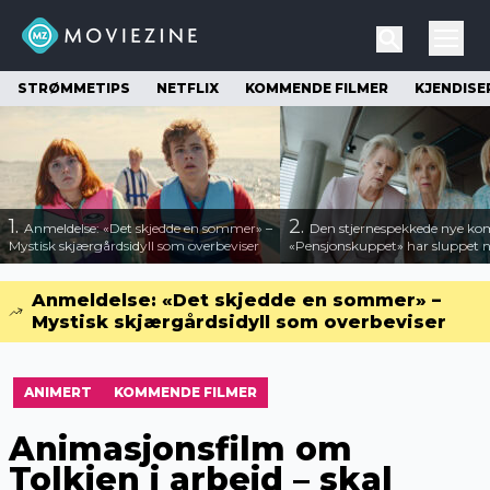
STRØMMETIPS
NETFLIX
KOMMENDE FILMER
KJENDISE
1.
2.
Anmeldelse: «Det skjedde en sommer» –
Den stjernespekkede nye ko
Mystisk skjærgårdsidyll som overbeviser
«Pensjonskuppet» har sluppet ny
Anmeldelse: «Det skjedde en sommer» –
Mystisk skjærgårdsidyll som overbeviser
ANIMERT
KOMMENDE FILMER
Animasjonsfilm om
Tolkien i arbeid – skal