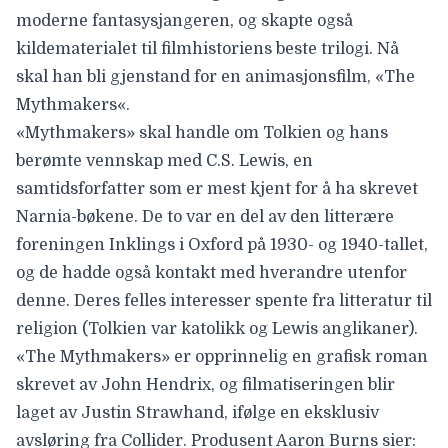
moderne fantasysjangeren, og skapte også
kildematerialet til filmhistoriens beste trilogi. Nå
skal han bli gjenstand for en animasjonsfilm, «
The
Mythmakers
«.
«Mythmakers» skal handle om Tolkien og hans
berømte vennskap med
C.S. Lewis
, en
samtidsforfatter som er mest kjent for å ha skrevet
Narnia-bøkene. De to var en del av den litterære
foreningen
Inklings
i Oxford på 1930- og 1940-tallet,
og de hadde også kontakt med hverandre utenfor
denne. Deres felles interesser spente fra litteratur til
religion (Tolkien var katolikk og Lewis anglikaner).
«The Mythmakers» er opprinnelig en grafisk roman
skrevet av John Hendrix, og filmatiseringen blir
laget av Justin Strawhand, ifølge en eksklusiv
avsløring fra
Collider
. Produsent Aaron Burns sier: