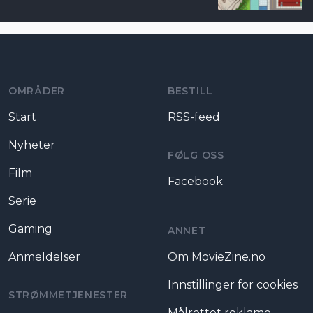
Moviezine footer navigation
OMRÅDER
BESTILL
Start
RSS-feed
Nyheter
FØLG OSS
Film
Facebook
Serie
Gaming
ANNET
Anmeldelser
Om MovieZine.no
Innstillinger for cookies
STRØMMETJENESTER
Målrettet reklame