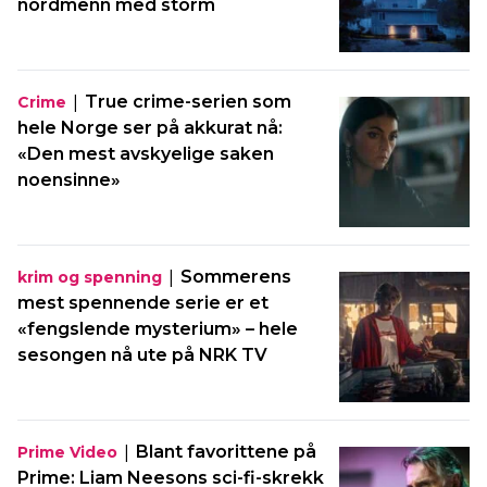
nordmenn med storm
|
True crime-serien som
Crime
hele Norge ser på akkurat nå:
«Den mest avskyelige saken
noensinne»
|
Sommerens
krim og spenning
mest spennende serie er et
«fengslende mysterium» – hele
sesongen nå ute på NRK TV
|
Blant favorittene på
Prime Video
Prime: Liam Neesons sci-fi-skrekk