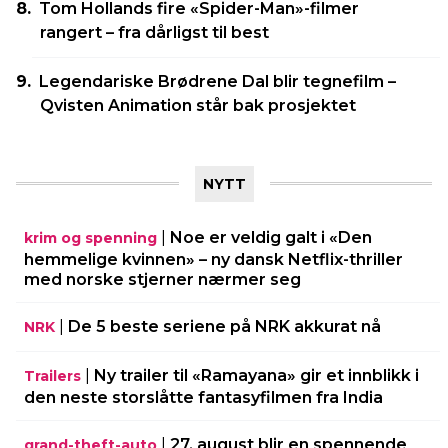
Tom Hollands fire «Spider-Man»-filmer
rangert – fra dårligst til best
Legendariske Brødrene Dal blir tegnefilm –
Qvisten Animation står bak prosjektet
NYTT
|
Noe er veldig galt i «Den
krim og spenning
hemmelige kvinnen» – ny dansk Netflix-thriller
med norske stjerner nærmer seg
|
De 5 beste seriene på NRK akkurat nå
NRK
|
Ny trailer til «Ramayana» gir et innblikk i
Trailers
den neste storslåtte fantasyfilmen fra India
|
27. august blir en spennende
grand-theft-auto