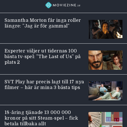
Samantha Morton får inga roller
längre: ”Jag är för gammal”
Experter väljer ut tidernas 100
bästa tv-spel: ”The Last of Us” på
plats 2
SVT Play har precis lagt till 17 nya
filmer – här är mina 3 bästa tips
18-åring tjänade 13 000 000
kronor på sitt Steam-spel – fick
betala tillbaka allt