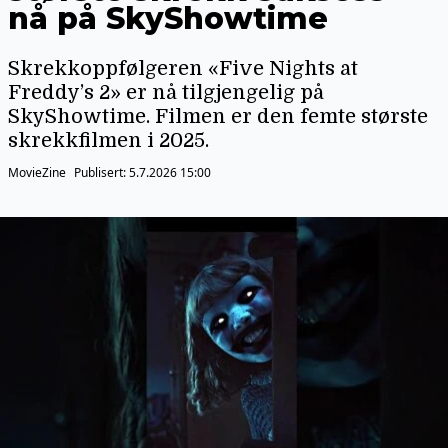
nå på SkyShowtime
Skrekkoppfølgeren «Five Nights at
Freddy’s 2» er nå tilgjengelig på
SkyShowtime. Filmen er den femte største
skrekkfilmen i 2025.
MovieZine
Publisert:
5.7.2026 15:00