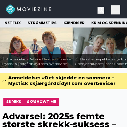
NETFLIX
STRØMMETIPS
KJENDISER
KRIM OG SPENNIN
1.
2.
Anmeldelse: «Det skjedde en sommer» –
Den stjernespekkede nye ko
Mystisk skjærgårdsidyll som overbeviser
«Pensjonskuppet» har sluppet ny
Anmeldelse: «Det skjedde en sommer» –
Mystisk skjærgårdsidyll som overbeviser
SKREKK
SKYSHOWTIME
Advarsel: 2025s femte
største skrekk-suksess –