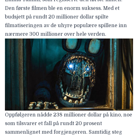
Den første filmen ble en enorm suksess. Med et
budsjett på rundt 20 millioner dollar spilte
filmatiseringen av de uhyre populære spillene inn
nærmere 300 millioner over hele verden.
Oppfølgeren nådde 238 millioner dollar på kino, noe
som tilsvarer et fall på rundt 20 prosent
sammenlignet med forgjengeren. Samtidig steg