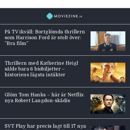
På TV ikväll: Bortglömda thrillern
som Harrison Ford är stolt över:
”Bra film”
Thrillern med Katherine Heigl
sålde bara 6 biobiljetter –
historiens lägsta intäkter
Glöm Tom Hanks – här är Netflix
nya Robert Langdon-skådis
SVT Play har precis lagt till 17 nya