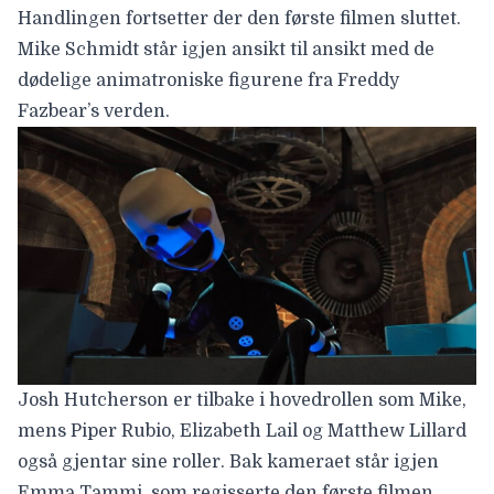
Handlingen fortsetter der den første filmen sluttet.
Mike Schmidt står igjen ansikt til ansikt med de
dødelige animatroniske figurene fra Freddy
Fazbear’s verden.
Josh Hutcherson
er tilbake i hovedrollen som Mike,
mens
Piper Rubio, Elizabeth Lail og Matthew Lillard
også gjentar sine roller. Bak kameraet står igjen
Emma Tammi
, som regisserte den første filmen.