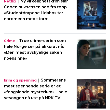
|
Ny virkelighetskrim slår
Netflix
Coben-suksessen ned fra topp –
«Studentdrapene i Idaho» tar
nordmenn med storm
|
True crime-serien som
Crime
hele Norge ser på akkurat nå:
«Den mest avskyelige saken
noensinne»
|
Sommerens
krim og spenning
mest spennende serie er et
«fengslende mysterium» – hele
sesongen nå ute på NRK TV