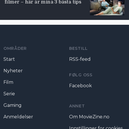
filmer – här är mina 3 bästa tips
Moviezine footer navigation
OMRÅDER
BESTILL
Start
RSS-feed
Nyheter
FØLG OSS
Film
Facebook
Serie
Gaming
ANNET
Anmeldelser
Om MovieZine.no
Innstillinger for cookies