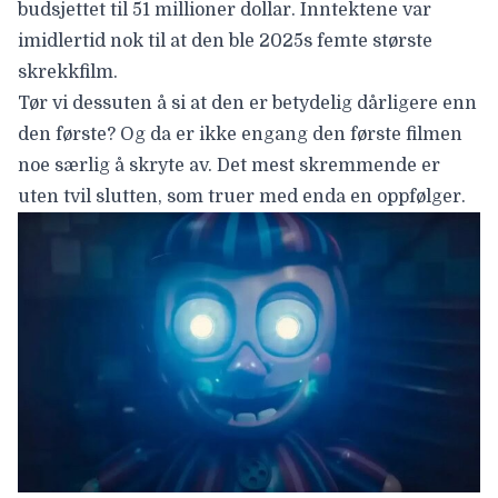
budsjettet til 51 millioner dollar. Inntektene var
imidlertid nok til at den ble 2025s femte største
skrekkfilm.
Tør vi dessuten å si at den er betydelig dårligere enn
den første? Og da er ikke engang den første filmen
noe særlig å skryte av. Det mest skremmende er
uten tvil slutten, som truer med enda en oppfølger.