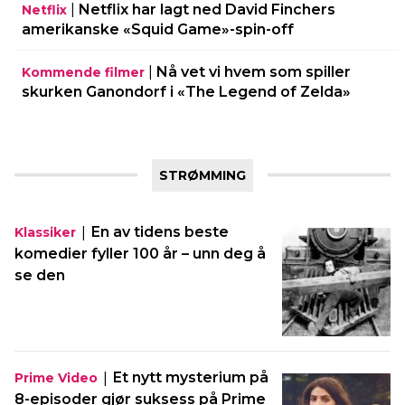
|
Netflix har lagt ned David Finchers
Netflix
amerikanske «Squid Game»-spin-off
|
Nå vet vi hvem som spiller
Kommende filmer
skurken Ganondorf i «The Legend of Zelda»
STRØMMING
|
En av tidens beste
Klassiker
komedier fyller 100 år – unn deg å
se den
|
Et nytt mysterium på
Prime Video
8-episoder gjør suksess på Prime