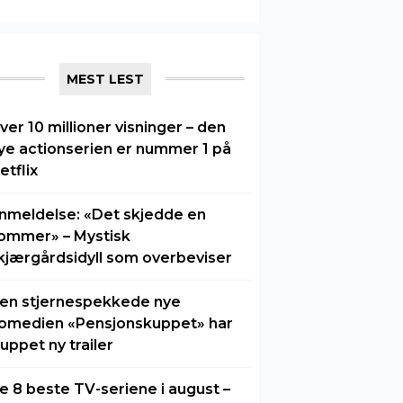
MEST LEST
ver 10 millioner visninger – den
ye actionserien er nummer 1 på
etflix
nmeldelse: «Det skjedde en
ommer» – Mystisk
kjærgårdsidyll som overbeviser
en stjernespekkede nye
omedien «Pensjonskuppet» har
luppet ny trailer
e 8 beste TV-seriene i august –