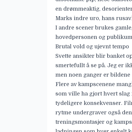
men noen ganger er bildene 
Flere av kampscenene mangl
som ville ha gjort hvert slag
tydeligere konsekvenser. Fi
rytme undergraver også den
treningsmontasjer og kamps
ladningen som hver enkelt k
til tross for sine mangler og 
om falne idrettshelter, er «
ofte gripende skildring av 
strålende prestasjoner av D
dette fine og sterke dramaet
Korte fakta: The Smashing M
Regi:
Benny Safdie