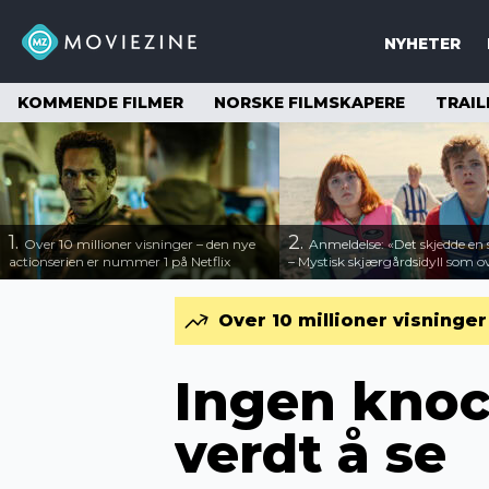
NYHETER
KOMMENDE FILMER
NORSKE FILMSKAPERE
TRAIL
1.
2.
Over 10 millioner visninger – den nye
Anmeldelse: «Det skjedde e
actionserien er nummer 1 på Netflix
– Mystisk skjærgårdsidyll som o
Over 10 millioner visninge
Ingen knoc
verdt å se