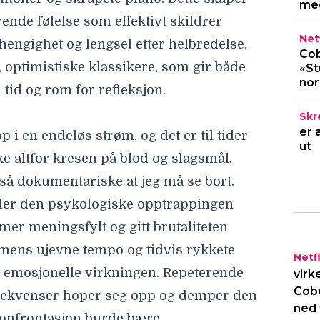
med
så dokumentariske at jeg må se bort.
er den psykologiske opptrappingen
Netf
Cob
 mer meningsfylt og gitt brutaliteten
«St
lmens ujevne tempo og tidvis rykkete
no
 emosjonelle virkningen. Repeterende
Skr
ekvenser hoper seg opp og demper den
er 
ut
onfrontasjon burde bære.
det faktum at vi har sett lignende filmer
The Smashing Machine» en kraftfull og
en beinhard myk kampmaskin. Helt
wayne Johnson og Emily Blunt løfter
Netfl
 enda høyere.
virk
achine
Cob
ned 