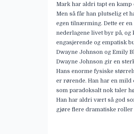
Mark har aldri tapt en kamp 
Men så får han plutselig et h
egen tilnærming. Dette er en
nederlagene livet byr på, og 
engasjerende og empatisk bu
Dwayne Johnson og Emily Bl
Dwayne Johnson gir en ster
Hans enorme fysiske størrel
er rørende. Han har en mild o
som paradoksalt nok taler hø
Han har aldri vært så god som
gjøre flere dramatiske roller
Emily Blunt spiller Marks k
skaper en friksjon i dramae