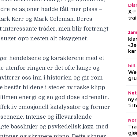
iterer oss inn i historien og gir rom
Dis
X-F
 består bildene i stedet av raske klipp
tra
 filmen energi og en god dose adrenalin.
Jam
fektiv emosjonell katalysator og former
kla
cenene. Intense og illevarslende
«Je
kar
ngte basslinjer og psykedelisk jazz, med
ntoner og skrapete piano. Dette skaper
bil
Wel
nde følelse som effektivt skildrer
gru
engighet og lengsel etter helbredelse.
 optimistiske klassikere, som gir både
Netf
ny 
id og rom for refleksjon.
til
Nor
p i en endeløs strøm, og det er til tider
Tra
kke altfor kresen på blod og slagsmål,
gjø