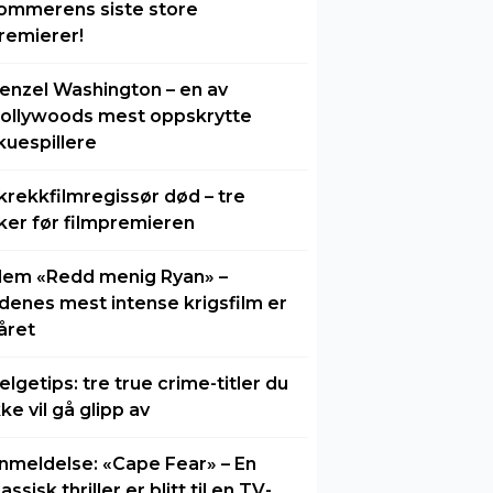
ommerens siste store
remierer!
enzel Washington – en av
ollywoods mest oppskrytte
kuespillere
krekkfilmregissør død – tre
ker før filmpremieren
lem «Redd menig Ryan» –
idenes mest intense krigsfilm er
året
elgetips: tre true crime-titler du
kke vil gå glipp av
nmeldelse: «Cape Fear» – En
lassisk thriller er blitt til en TV-