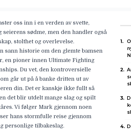
ster oss inn i en verden av svette,
g seierens sødme, men den handler også
ap, stolthet og overlevelse.
O
n
 en sann historie om den glemte bamsen
N
, en pioner innen Ultimate Fighting
ships. Du vet, den kontroversielle
A
s
om går ut på å banke dritten ut av
s
ren din. Det er kanskje ikke fullt så
en det blir utdelt mange slag og spilt
D
k
kåres. Vi følger Mark gjennom noen
s
 ser hans stormfulle reise gjennom
 personlige tilbakeslag.
D