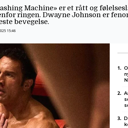
hing Machine» er et rått og følelses
enfor ringen. Dwayne Johnson er feno
este bevegelse.
2025 15:46
O
n
N
A
s
s
D
k