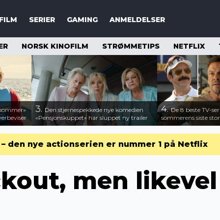
FILM
SERIER
GAMING
ANMELDELSER
ER
NORSK KINOFILM
STRØMMETIPS
NETFLIX
3.
4.
n sommer»
Den stjernespekkede nye komedien
De 8 beste TV-ser
verbeviser
«Pensjonskuppet» har sluppet ny trailer
sommerens siste stor
r – den nye actionserien er nummer 1 på Netflix
kout, men likevel