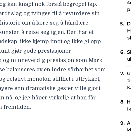
s
og kan knapt nok forstå begrepet tap.
p
ardt slag og tvinges til å revurdere sin
 historie om å lære seg å håndtere
D
H
kunsten å reise seg igjen. Den har et
s
dskap: ikke kjemp imot og ikke gi opp.
unt gjør gode prestasjoner
S
u
k og minneverdig prestasjon som Mark.
se balanseres av en indre sårbarhet som
G
g relativt monoton stillhet i uttrykket,
t
k
yere enn dramatiske gester ville gjort.
 nå, og jeg håper virkelig at han får
H
 i fremtiden.
i
jæreste Dawn. Hennes syrlige energi
A
t som driver historien fremover. Dawn er
k