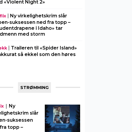
 «Violent Night 2»
|
Ny virkelighetskrim slår
lix
en-suksessen ned fra topp –
udentdrapene i Idaho» tar
rdmenn med storm
|
Traileren til «Spider Island»
ekk
akkurat så ekkel som den høres
STRØMMING
|
Ny
ix
elighetskrim slår
en-suksessen
fra topp –