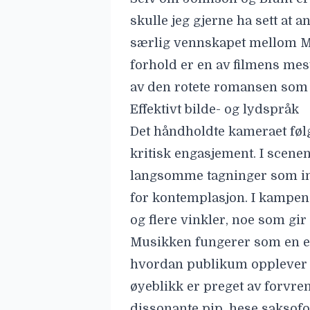
langsomme tagninger som inv
for kontemplasjon. I kampene
og flere vinkler, noe som gir
Musikken fungerer som en ef
hvordan publikum opplever s
øyeblikk er preget av forvre
dissonante pip, hese saksofo
en drømmeaktig, desorientere
Marks indre uro, hans rusavh
I andre scener brukes gamle,
hovedpersonen og publikum t
Brutal vold og ujevnt tempo
Svette ansikter blir banket op
smertefullt å se på. Jeg er i