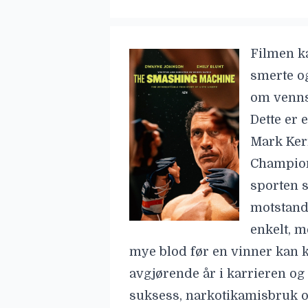
Filmen ka
smerte o
om vennsk
Dette er
Mark Kerr
Champion
sporten s
motstande
enkelt, m
mye blod før en vinner kan 
avgjørende år i karrieren og
suksess, narkotikamisbruk og