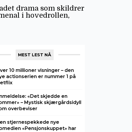
ladet drama som skildrer
menal i hovedrollen,
MEST LEST NÅ
ver 10 millioner visninger – den
ye actionserien er nummer 1 på
etflix
nmeldelse: «Det skjedde en
ommer» – Mystisk skjærgårdsidyll
om overbeviser
en stjernespekkede nye
omedien «Pensjonskuppet» har