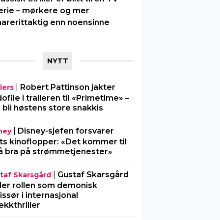
erie – mørkere og mer
arerittaktig enn noensinne
NYTT
|
Robert Pattinson jakter
lers
ofile i traileren til «Primetime» –
 bli høstens store snakkis
|
Disney-sjefen forsvarer
ney
ts kinoflopper: «Det kommer til
å bra på strømmetjenester»
|
Gustaf Skarsgård
taf Skarsgård
ller rollen som demonisk
issør i internasjonal
ekkthriller