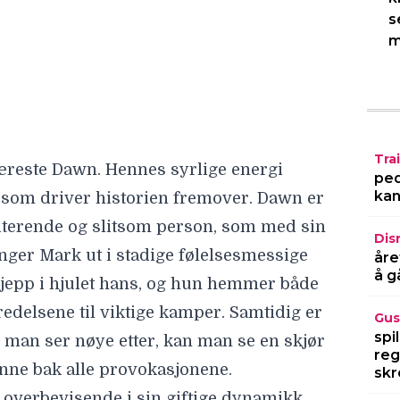
rriterende og slitsom person, som med sin
s
inger Mark ut i stadige følelsesmessige
m
kjepp i hjulet hans, og hun hemmer både
edelsene til viktige kamper. Samtidig er
 man ser nøye etter, kan man se en skjør
nne bak alle provokasjonene.
Trai
ped
overbevisende i sin giftige dynamikk,
kan
andre relasjoner hadde fått mer plass –
Dis
ark Kerr og Mark Coleman. Deres
åre
 interessante tråder, men blir fortrengt
å g
suger opp nesten alt oksygenet.
Gus
spi
ger hendelsene og karakterene med et
reg
skr
e utenfor ringen er det ofte lange og