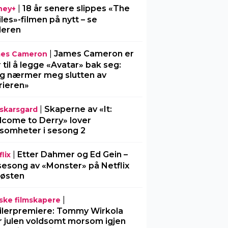
|
18 år senere slippes «The
ney+
iles»-filmen på nytt – se
ileren
|
James Cameron er
es Cameron
r til å legge «Avatar» bak seg:
g nærmer meg slutten av
rieren»
|
Skaperne av «It:
l-skarsgard
come to Derry» lover
somheter i sesong 2
|
Etter Dahmer og Ed Gein –
lix
sesong av «Monster» på Netflix
 høsten
|
ske filmskapere
ilerpremiere: Tommy Wirkola
r julen voldsomt morsom igjen