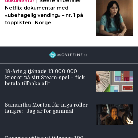
|
Seere anbefaler
dokumentar
Netflix-dokumentar med
«ubehagelig vending» – nr. 1 på
topplisten i Norge
18-åring tjänade 13 000 000
kronor på sitt Steam-spel – fick
betala tillbaka allt
Samantha Morton får inga roller
längre: ”Jag är för gammal”