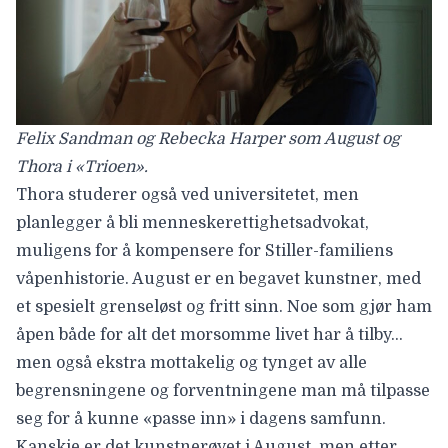
Felix Sandman og Rebecka Harper som August og
Thora i «Trioen».
Thora studerer også ved universitetet, men
planlegger å bli menneskerettighetsadvokat,
muligens for å kompensere for Stiller-familiens
våpenhistorie. August er en begavet kunstner, med
et spesielt grenseløst og fritt sinn. Noe som gjør ham
åpen både for alt det morsomme livet har å tilby…
men også ekstra mottakelig og tynget av alle
begrensningene og forventningene man må tilpasse
seg for å kunne «passe inn» i dagens samfunn.
Kanskje er det kunstnerøyet i August, men etter