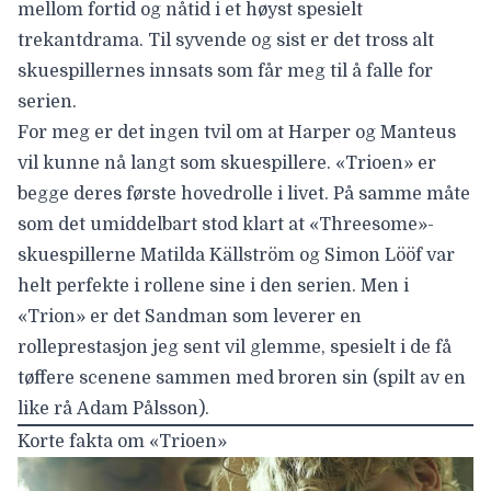
mellom fortid og nåtid i et høyst spesielt
trekantdrama. Til syvende og sist er det tross alt
skuespillernes innsats som får meg til å falle for
serien.
For meg er det ingen tvil om at Harper og Manteus
vil kunne nå langt som skuespillere. «Trioen» er
begge deres første hovedrolle i livet. På samme måte
som det umiddelbart stod klart at «Threesome»-
skuespillerne Matilda Källström og Simon Lööf var
helt perfekte i rollene sine i den serien. Men i
«Trion» er det Sandman som leverer en
rolleprestasjon jeg sent vil glemme, spesielt i de få
tøffere scenene sammen med broren sin (spilt av en
like rå
Adam Pålsson
).
Korte fakta om «Trioen»