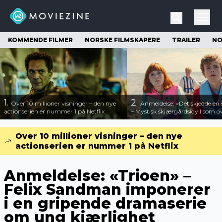
KOMMENDE FILMER
NORSKE FILMSKAPERE
TRAILER
NO
1.
2.
Over 10 millioner visninger – den nye
Anmeldelse: «Det skjedde e
actionserien er nummer 1 på Netflix
– Mystisk skjærgårdsidyll som o
Over 10 millioner visninger – den nye
actionserien er nummer 1 på Netflix
Anmeldelse: «Trioen» –
Felix Sandman imponerer
i en gripende dramaserie
om ung kjærlighet