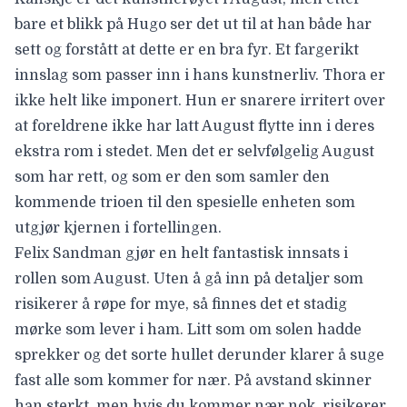
bare et blikk på Hugo ser det ut til at han både har
sett og forstått at dette er en bra fyr. Et fargerikt
innslag som passer inn i hans kunstnerliv. Thora er
ikke helt like imponert. Hun er snarere irritert over
at foreldrene ikke har latt August flytte inn i deres
ekstra rom i stedet. Men det er selvfølgelig August
som har rett, og som er den som samler den
kommende trioen til den spesielle enheten som
utgjør kjernen i fortellingen.
Felix Sandman gjør en helt fantastisk innsats i
rollen som August. Uten å gå inn på detaljer som
risikerer å røpe for mye, så finnes det et stadig
mørke som lever i ham. Litt som om solen hadde
sprekker og det sorte hullet derunder klarer å suge
fast alle som kommer for nær. På avstand skinner
han sterkt, men hvis du kommer nær nok, risikerer