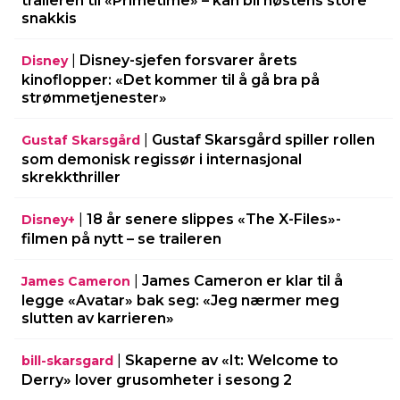
traileren til «Primetime» – kan bli høstens store
snakkis
|
Disney-sjefen forsvarer årets
Disney
kinoflopper: «Det kommer til å gå bra på
strømmetjenester»
|
Gustaf Skarsgård spiller rollen
Gustaf Skarsgård
som demonisk regissør i internasjonal
skrekkthriller
|
18 år senere slippes «The X-Files»-
Disney+
filmen på nytt – se traileren
|
James Cameron er klar til å
James Cameron
legge «Avatar» bak seg: «Jeg nærmer meg
slutten av karrieren»
|
Skaperne av «It: Welcome to
bill-skarsgard
Derry» lover grusomheter i sesong 2