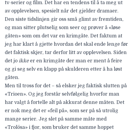
tv-serier og film. Det har en tendens til å ta meg ut
av opplevelsen, spesielt når det gjelder dramaer.
Den siste tidslinjen gir oss små glimt av fremtiden,
og man sitter plutselig som seer og prøver å «løse
gåten» som om det var en krimgåte. Det faktum at
jeg har klart å gjette hvordan det skal ende lenge før
det faktisk skjer, tar derfor litt av opplevelsen. Siden
det jo
ikke
er en krimgåte der man er ment å feire
og gi seg selv en klapp på skulderen etter å ha løst
gåten.
Men til tross for det – så elsker jeg faktisk slutten på
«Trioen». Og jeg forstår selvfølgelig hvorfor man
har valgt å fortelle alt på akkurat denne måten. Det
er nok meg det er «feil på», som ser på så utrolig
mange serier. Jeg slet på samme måte med
«Trolösa» i fjor, som bruker det samme hoppet