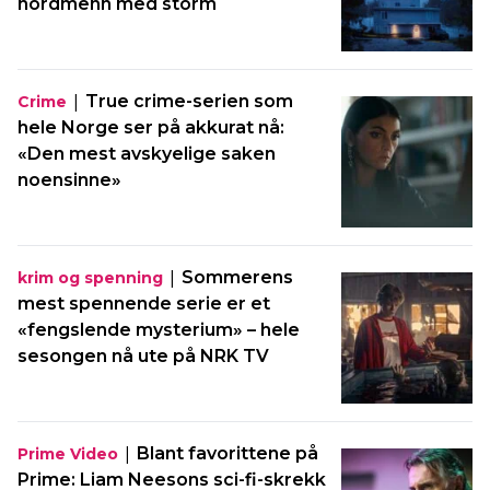
nordmenn med storm
|
True crime-serien som
Crime
hele Norge ser på akkurat nå:
«Den mest avskyelige saken
noensinne»
|
Sommerens
krim og spenning
mest spennende serie er et
«fengslende mysterium» – hele
sesongen nå ute på NRK TV
|
Blant favorittene på
Prime Video
Prime: Liam Neesons sci-fi-skrekk