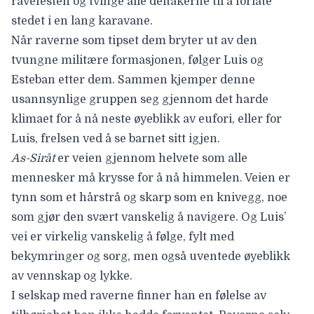
ravefesten og tvinge alle deltakerne til å forlate
stedet i en lang karavane.
Når raverne som tipset dem bryter ut av den
tvungne militære formasjonen, følger Luis og
Esteban etter dem. Sammen kjemper denne
usannsynlige gruppen seg gjennom det harde
klimaet for å nå neste øyeblikk av eufori, eller for
Luis, frelsen ved å se barnet sitt igjen.
As-Sirāt
er veien gjennom helvete som alle
mennesker må krysse for å nå himmelen. Veien er
tynn som et hårstrå og skarp som en knivegg, noe
som gjør den svært vanskelig å navigere. Og Luis’
vei er virkelig vanskelig å følge, fylt med
bekymringer og sorg, men også uventede øyeblikk
av vennskap og lykke.
I selskap med raverne finner han en følelse av