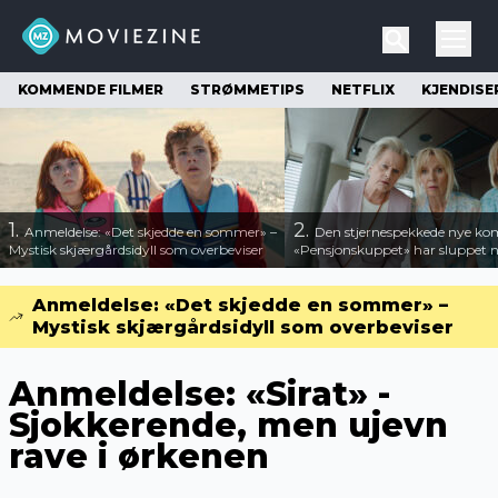
KOMMENDE FILMER
STRØMMETIPS
NETFLIX
KJENDISE
1.
2.
Anmeldelse: «Det skjedde en sommer» –
Den stjernespekkede nye ko
Mystisk skjærgårdsidyll som overbeviser
«Pensjonskuppet» har sluppet ny
Anmeldelse: «Det skjedde en sommer» –
Mystisk skjærgårdsidyll som overbeviser
Anmeldelse: «Sirat» -
Sjokkerende, men ujevn
rave i ørkenen