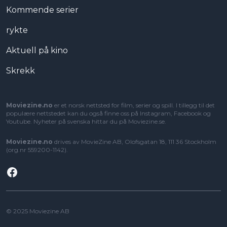
Kommende serier
rykte
Aktuell på kino
Skrekk
Moviezine.no
er et norsk nettsted for film, serier og spill. I tillegg til det
populære nettstedet kan du også finne oss på Instagram, Facebook og
Youtube. Nyheter på svenska hittar du på
Moviezine.se
.
Moviezine.no
drives av MovieZine AB, Olofsgatan 18, 111 36 Stockholm
(org.nr 559200-1142).
Facebook
© 2025 Moviezine AB