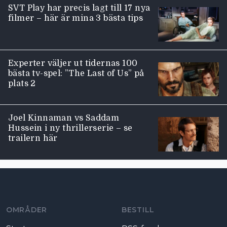
SVT Play har precis lagt till 17 nya
filmer – här är mina 3 bästa tips
Experter väljer ut tidernas 100
bästa tv-spel: ”The Last of Us” på
plats 2
Joel Kinnaman vs Saddam
Hussein i ny thrillerserie – se
trailern här
Moviezine footer navigation
OMRÅDER
BESTILL