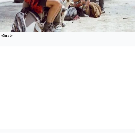
«Sirât»