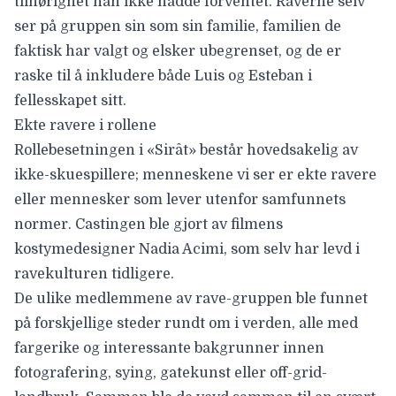
tilhørighet han ikke hadde forventet. Raverne selv
ser på gruppen sin som sin familie, familien de
faktisk har valgt og elsker ubegrenset, og de er
raske til å inkludere både Luis og Esteban i
fellesskapet sitt.
Ekte ravere i rollene
Rollebesetningen i «Sirât» består hovedsakelig av
ikke-skuespillere; menneskene vi ser er ekte ravere
eller mennesker som lever utenfor samfunnets
normer. Castingen ble gjort av filmens
kostymedesigner
Nadia Acimi
, som selv har levd i
ravekulturen tidligere.
De ulike medlemmene av rave-gruppen ble funnet
på forskjellige steder rundt om i verden, alle med
fargerike og interessante bakgrunner innen
fotografering, sying, gatekunst eller off-grid-