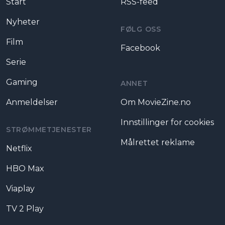
Start
RSS-feed
Nyheter
FØLG OSS
Film
Facebook
Serie
Gaming
ANNET
Anmeldelser
Om MovieZine.no
Innstillinger for cookies
STRØMMETJENESTER
Målrettet reklame
Netflix
HBO Max
Viaplay
TV 2 Play