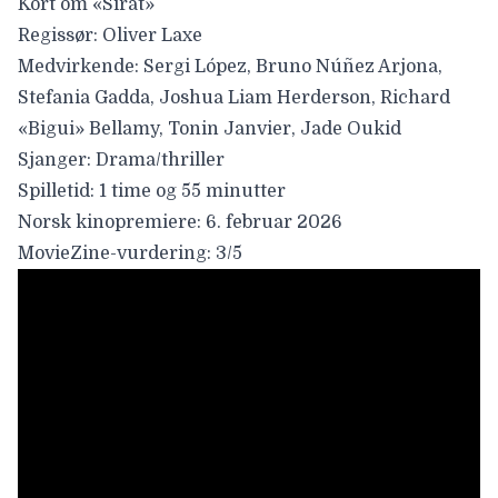
Kort om «Sirât»
Regissør:
Oliver Laxe
Medvirkende:
Sergi López, Bruno Núñez Arjona,
Stefania Gadda, Joshua Liam Herderson, Richard
«Bigui» Bellamy, Tonin Janvier, Jade Oukid
Sjanger:
Drama/thriller
Spilletid:
1 time og 55 minutter
Norsk kinopremiere:
6. februar 2026
MovieZine-vurdering:
3/5