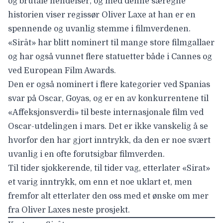
og brutale hendelser, og med denne særegne
historien viser regissør
Oliver Laxe
at han er en
spennende og uvanlig stemme i filmverdenen.
«Sirât» har blitt nominert til mange store filmgallaer
og har også vunnet flere statuetter både i Cannes og
ved European Film Awards.
Den er også nominert i flere kategorier ved Spanias
svar på Oscar, Goyas, og er en av konkurrentene til
«Affeksjonsverdi» til beste internasjonale film ved
Oscar-utdelingen i mars. Det er ikke vanskelig å se
hvorfor den har gjort inntrykk, da den er noe svært
uvanlig i en ofte forutsigbar filmverden.
Til tider sjokkerende, til tider vag, etterlater «Sirat»
et varig inntrykk, om enn et noe uklart et, men
fremfor alt etterlater den oss med et ønske om mer
fra Oliver Laxes neste prosjekt.