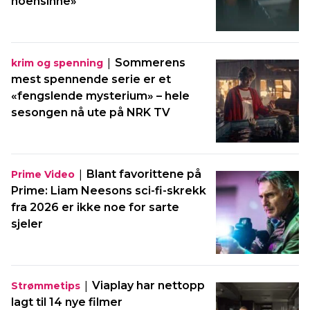
noensinne»
|
Sommerens
krim og spenning
mest spennende serie er et
«fengslende mysterium» – hele
sesongen nå ute på NRK TV
|
Blant favorittene på
Prime Video
Prime: Liam Neesons sci-fi-skrekk
fra 2026 er ikke noe for sarte
sjeler
|
Viaplay har nettopp
Strømmetips
lagt til 14 nye filmer