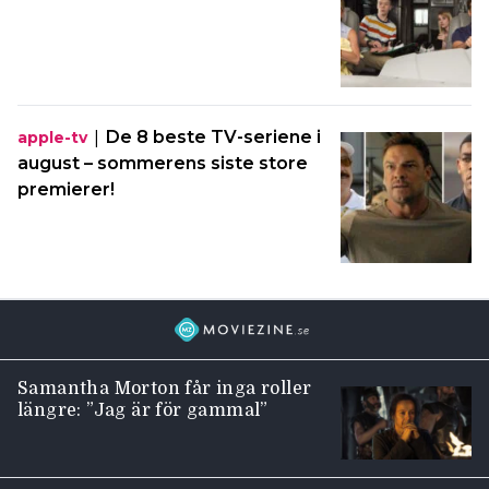
|
De 8 beste TV-seriene i
apple-tv
august – sommerens siste store
premierer!
Samantha Morton får inga roller
längre: ”Jag är för gammal”