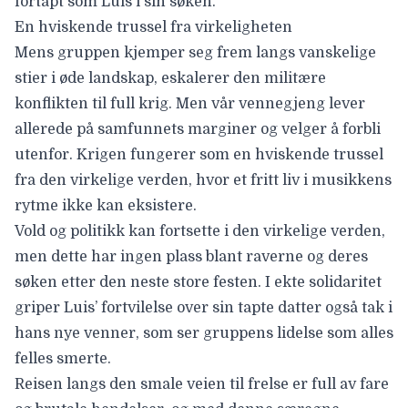
fortapt som Luis i sin søken.
En hviskende trussel fra virkeligheten
Mens gruppen kjemper seg frem langs vanskelige
stier i øde landskap, eskalerer den militære
konflikten til full krig. Men vår vennegjeng lever
allerede på samfunnets marginer og velger å forbli
utenfor. Krigen fungerer som en hviskende trussel
fra den virkelige verden, hvor et fritt liv i musikkens
rytme ikke kan eksistere.
Vold og politikk kan fortsette i den virkelige verden,
men dette har ingen plass blant raverne og deres
søken etter den neste store festen. I ekte solidaritet
griper Luis’ fortvilelse over sin tapte datter også tak i
hans nye venner, som ser gruppens lidelse som alles
felles smerte.
Reisen langs den smale veien til frelse er full av fare