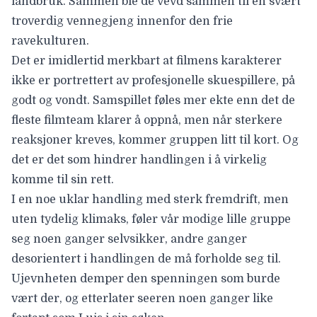
landbruk. Sammen ble de vevd sammen til en svært
troverdig vennegjeng innenfor den frie
ravekulturen.
Det er imidlertid merkbart at filmens karakterer
ikke er portrettert av profesjonelle skuespillere, på
godt og vondt. Samspillet føles mer ekte enn det de
fleste filmteam klarer å oppnå, men når sterkere
reaksjoner kreves, kommer gruppen litt til kort. Og
det er det som hindrer handlingen i å virkelig
komme til sin rett.
I en noe uklar handling med sterk fremdrift, men
uten tydelig klimaks, føler vår modige lille gruppe
seg noen ganger selvsikker, andre ganger
desorientert i handlingen de må forholde seg til.
Ujevnheten demper den spenningen som burde
vært der, og etterlater seeren noen ganger like