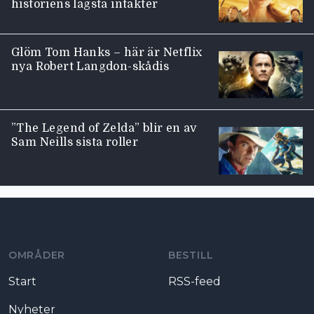
historiens lägsta intäkter
Glöm Tom Hanks – här är Netflix
nya Robert Langdon-skådis
”The Legend of Zelda” blir en av
Sam Neills sista roller
Moviezine footer navigation
OMRÅDER
BESTILL
Start
RSS-feed
Nyheter