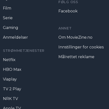
FØLG OSS
Film
Facebook
Serie
Gaming
ANNET
Anmeldelser
Om MovieZine.no
Innstillinger for cookies
STRØMMETJENESTER
Målrettet reklame
Netflix
HBO Max
Viaplay
TV 2 Play
NRK TV
Apple TV