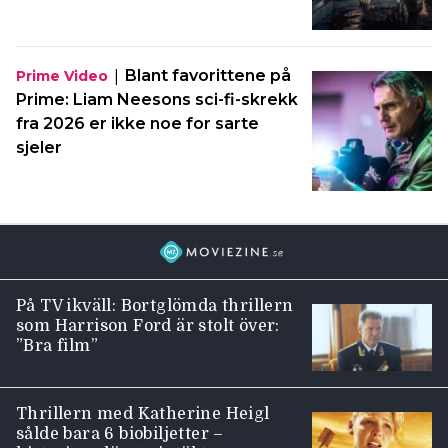
|
Blant favorittene på
Prime Video
Prime: Liam Neesons sci-fi-skrekk
fra 2026 er ikke noe for sarte
sjeler
På TV ikväll: Bortglömda thrillern
som Harrison Ford är stolt över:
”Bra film”
Thrillern med Katherine Heigl
sålde bara 6 biobiljetter –