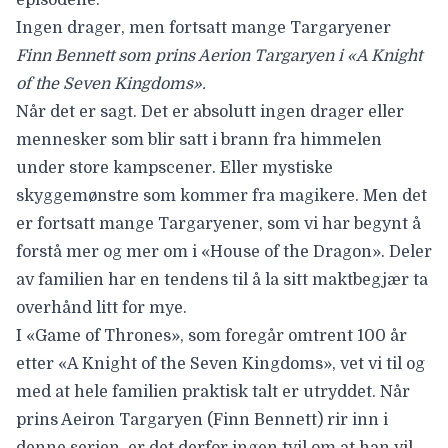
Ingen drager, men fortsatt mange Targaryener
Finn Bennett som prins Aerion Targaryen i «A Knight
of the Seven Kingdoms».
Når det er sagt. Det er absolutt ingen drager eller
mennesker som blir satt i brann fra himmelen
under store kampscener. Eller mystiske
skyggemønstre som kommer fra magikere. Men det
er fortsatt mange Targaryener, som vi har begynt å
forstå mer og mer om i «House of the Dragon». Deler
av familien har en tendens til å la sitt maktbegjær ta
overhånd litt for mye.
I «Game of Thrones», som foregår omtrent 100 år
etter «A Knight of the Seven Kingdoms», vet vi til og
med at hele familien praktisk talt er utryddet. Når
prins Aeiron Targaryen (
Finn Bennett
) rir inn i
denne serien, er det derfor ingen tvil om at han vil