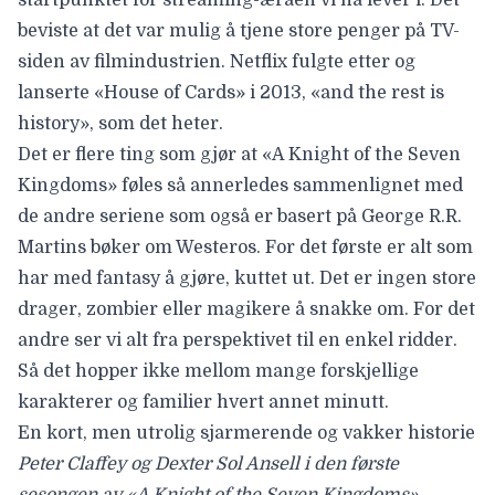
beviste at det var mulig å tjene store penger på TV-
siden av filmindustrien. Netflix fulgte etter og
lanserte «House of Cards» i 2013, «and the rest is
history», som det heter.
Det er flere ting som gjør at «A Knight of the Seven
Kingdoms» føles så annerledes sammenlignet med
de andre seriene som også er basert på George R.R.
Martins bøker om Westeros. For det første er alt som
har med fantasy å gjøre, kuttet ut. Det er ingen store
drager, zombier eller magikere å snakke om. For det
andre ser vi alt fra perspektivet til en enkel ridder.
Så det hopper ikke mellom mange forskjellige
karakterer og familier hvert annet minutt.
En kort, men utrolig sjarmerende og vakker historie
Peter Claffey og Dexter Sol Ansell i den første
sesongen av «A Knight of the Seven Kingdoms».