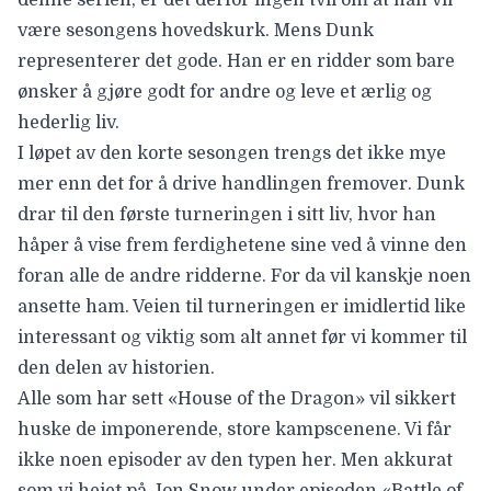
være sesongens hovedskurk. Mens Dunk
representerer det gode. Han er en ridder som bare
ønsker å gjøre godt for andre og leve et ærlig og
hederlig liv.
I løpet av den korte sesongen trengs det ikke mye
mer enn det for å drive handlingen fremover. Dunk
drar til den første turneringen i sitt liv, hvor han
håper å vise frem ferdighetene sine ved å vinne den
foran alle de andre ridderne. For da vil kanskje noen
ansette ham. Veien til turneringen er imidlertid like
interessant og viktig som alt annet før vi kommer til
den delen av historien.
Alle som har sett «House of the Dragon» vil sikkert
huske de imponerende, store kampscenene. Vi får
ikke noen episoder av den typen her. Men akkurat
som vi heiet på Jon Snow under episoden «Battle of