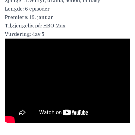
Sjanger:
Eventyr, drama, action, fantasy
Lengde:
6 episoder
Premiere:
19. januar
Tilgjengelig på:
HBO Max
Vurdering:
4av 5