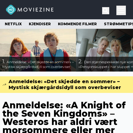
NETFLIX
KJENDISER
KOMMENDE FILMER
STRØMMETIP
1.
2.
Anmeldelse: «Det skjedde en sommer» –
Den stjernespekkede nye ko
Mystisk skjærgårdsidyll som overbeviser
«Pensjonskuppet» har sluppet ny
Anmeldelse: «Det skjedde en sommer» –
Mystisk skjærgårdsidyll som overbeviser
Anmeldelse: «A Knight of
the Seven Kingdoms» –
Westeros har aldri vært
morsommere eller mer