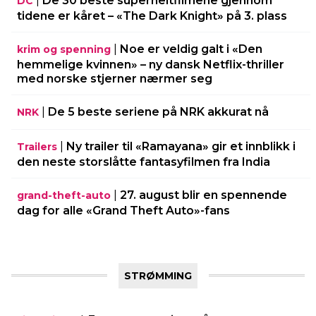
|
De 30 beste superheltfilmene gjennom
DC
tidene er kåret – «The Dark Knight» på 3. plass
|
Noe er veldig galt i «Den
krim og spenning
hemmelige kvinnen» – ny dansk Netflix-thriller
med norske stjerner nærmer seg
|
De 5 beste seriene på NRK akkurat nå
NRK
|
Ny trailer til «Ramayana» gir et innblikk i
Trailers
den neste storslåtte fantasyfilmen fra India
|
27. august blir en spennende
grand-theft-auto
dag for alle «Grand Theft Auto»-fans
STRØMMING