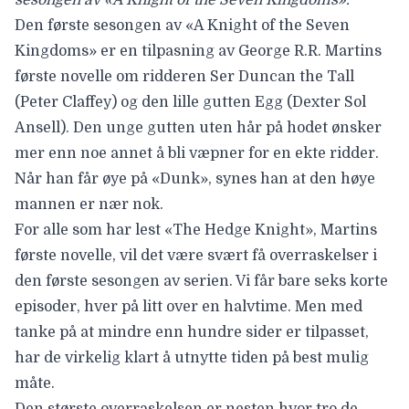
Den første sesongen av «A Knight of the Seven
Kingdoms» er en tilpasning av George R.R. Martins
første novelle om ridderen Ser Duncan the Tall
(
Peter Claffey
) og den lille gutten Egg (
Dexter Sol
Ansell
). Den unge gutten uten hår på hodet ønsker
mer enn noe annet å bli væpner for en ekte ridder.
Når han får øye på «Dunk», synes han at den høye
mannen er nær nok.
For alle som har lest «The Hedge Knight», Martins
første novelle, vil det være svært få overraskelser i
den første sesongen av serien. Vi får bare seks korte
episoder, hver på litt over en halvtime. Men med
tanke på at mindre enn hundre sider er tilpasset,
har de virkelig klart å utnytte tiden på best mulig
måte.
Den største overraskelsen er nesten hvor tro de