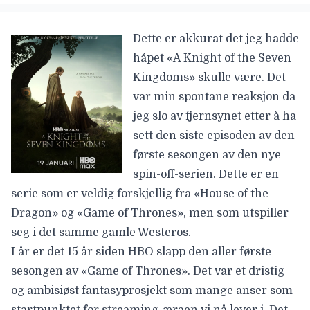
Dette er akkurat det jeg hadde
håpet «A Knight of the Seven
Kingdoms» skulle være. Det
var min spontane reaksjon da
jeg slo av fjernsynet etter å ha
sett den siste episoden av den
første sesongen av den nye
spin-off-serien. Dette er en
serie som er veldig forskjellig fra «House of the
Dragon» og «Game of Thrones», men som utspiller
seg i det samme gamle Westeros.
I år er det 15 år siden HBO slapp den aller første
sesongen av «Game of Thrones». Det var et dristig
og ambisiøst fantasyprosjekt som mange anser som
startpunktet for streaming-æraen vi nå lever i. Det