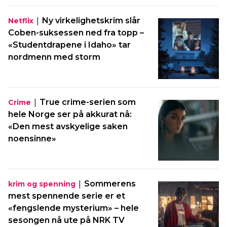
|
Ny virkelighetskrim slår
Netflix
Coben-suksessen ned fra topp –
«Studentdrapene i Idaho» tar
nordmenn med storm
|
True crime-serien som
Crime
hele Norge ser på akkurat nå:
«Den mest avskyelige saken
noensinne»
|
Sommerens
krim og spenning
mest spennende serie er et
«fengslende mysterium» – hele
sesongen nå ute på NRK TV