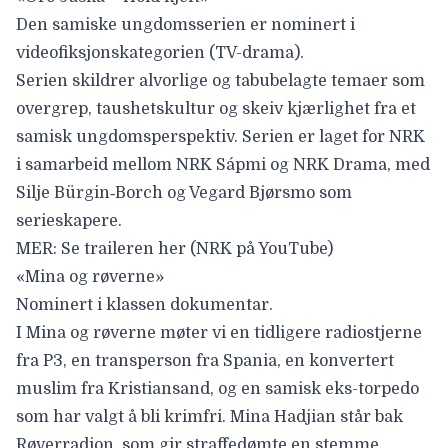
Den samiske ungdomsserien er nominert i
videofiksjonskategorien (TV-drama).
Serien skildrer alvorlige og tabubelagte temaer som
overgrep, taushetskultur og skeiv kjærlighet fra et
samisk ungdomsperspektiv. Serien er laget for NRK
i samarbeid mellom NRK Sápmi og NRK Drama, med
Silje Bürgin‑Borch og Vegard Bjørsmo som
serieskapere.
MER:
Se traileren her
(NRK på YouTube)
«Mina og røverne»
Nominert i klassen dokumentar.
I Mina og røverne møter vi en tidligere radiostjerne
fra P3, en transperson fra Spania, en konvertert
muslim fra Kristiansand, og en samisk eks-torpedo
som har valgt å bli krimfri. Mina Hadjian står bak
Røverradion, som gir straffedømte en stemme.