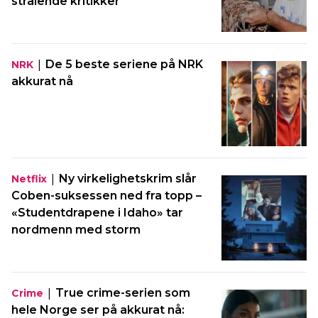
strålende kritikker
|
De 5 beste seriene på NRK
NRK
akkurat nå
|
Ny virkelighetskrim slår
Netflix
Coben-suksessen ned fra topp –
«Studentdrapene i Idaho» tar
nordmenn med storm
|
True crime-serien som
Crime
hele Norge ser på akkurat nå: