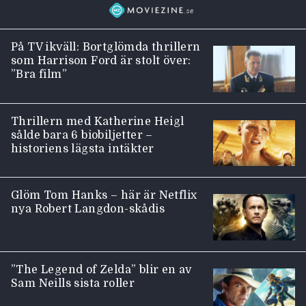
På TV ikväll: Bortglömda thrillern
som Harrison Ford är stolt över:
”Bra film”
Thrillern med Katherine Heigl
sålde bara 6 biobiljetter –
historiens lägsta intäkter
Glöm Tom Hanks – här är Netflix
nya Robert Langdon-skådis
”The Legend of Zelda” blir en av
Sam Neills sista roller