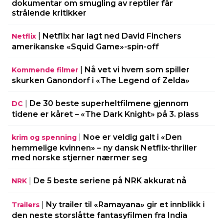
dokumentar om smugling av reptiler får
strålende kritikker
|
Netflix har lagt ned David Finchers
Netflix
amerikanske «Squid Game»-spin-off
|
Nå vet vi hvem som spiller
Kommende filmer
skurken Ganondorf i «The Legend of Zelda»
|
De 30 beste superheltfilmene gjennom
DC
tidene er kåret – «The Dark Knight» på 3. plass
|
Noe er veldig galt i «Den
krim og spenning
hemmelige kvinnen» – ny dansk Netflix-thriller
med norske stjerner nærmer seg
|
De 5 beste seriene på NRK akkurat nå
NRK
|
Ny trailer til «Ramayana» gir et innblikk i
Trailers
den neste storslåtte fantasyfilmen fra India