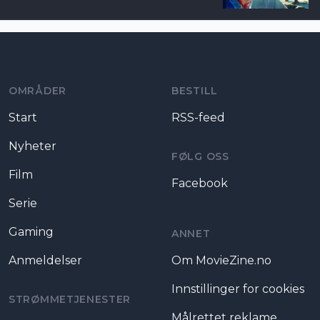
Moviezine footer navigation
OMRÅDER
BESTILL
Start
RSS-feed
Nyheter
FØLG OSS
Film
Facebook
Serie
Gaming
ANNET
Anmeldelser
Om MovieZine.no
Innstillinger for cookies
STRØMMETJENESTER
Målrettet reklame