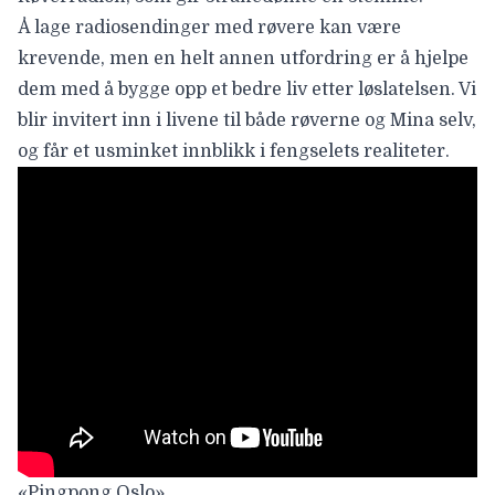
Å lage radiosendinger med røvere kan være
krevende, men en helt annen utfordring er å hjelpe
dem med å bygge opp et bedre liv etter løslatelsen. Vi
blir invitert inn i livene til både røverne og Mina selv,
og får et usminket innblikk i fengselets realiteter.
«Pingpong Oslo»