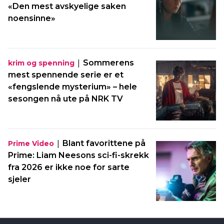
«Den mest avskyelige saken
noensinne»
|
Sommerens
krim og spenning
mest spennende serie er et
«fengslende mysterium» – hele
sesongen nå ute på NRK TV
|
Blant favorittene på
Prime Video
Prime: Liam Neesons sci-fi-skrekk
fra 2026 er ikke noe for sarte
sjeler