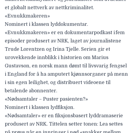
et globalt nettverk av nettkriminalitet.
«
Evnukkmakeren»
Nominert i klassen lyddokumentar.
«Evnukkmakeren» er en dokumentarpodkast i fem
episoder produsert av NRK, laget av journalistene
Trude Lorentzen og Irina Tjelle. Serien gir et
urovekkende innblikk i historien om Marius
Gustavson, en norsk mann dømt til livsvarig fengsel
i England for å ha amputert kjønnsorganer på menn
i sin egen leilighet, og distribuert videoene til
betalende abonnenter.
«
Nødsamtaler – Puster pasienten?»
Nominert i klassen lydfiksjon.
«
Nødsamtaler» er en fiksjonsbasert lyddramaserie
produsert av NRK. Tittelen setter tonen: Lea settes
på prøve når en innringer i nød «snakker mellom