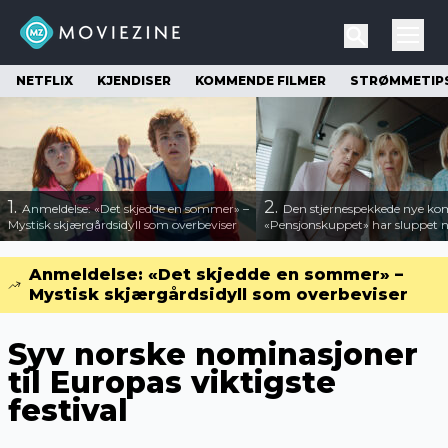
NETFLIX
KJENDISER
KOMMENDE FILMER
STRØMMETIP
1.
2.
Anmeldelse: «Det skjedde en sommer» –
Den stjernespekkede nye ko
Mystisk skjærgårdsidyll som overbeviser
«Pensjonskuppet» har sluppet ny
Anmeldelse: «Det skjedde en sommer» –
Mystisk skjærgårdsidyll som overbeviser
Syv norske nominasjoner
til Europas viktigste
festival