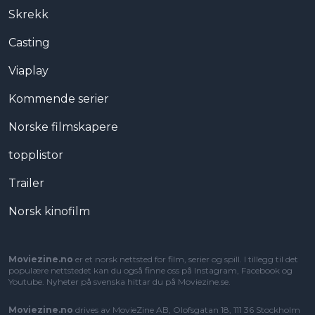
Skrekk
Casting
Viaplay
Kommende serier
Norske filmskapere
topplistor
Trailer
Norsk kinofilm
Moviezine.no
er et norsk nettsted for film, serier og spill. I tillegg til det
populære nettstedet kan du også finne oss på Instagram, Facebook og
Youtube. Nyheter på svenska hittar du på
Moviezine.se
.
Moviezine.no
drives av MovieZine AB, Olofsgatan 18, 111 36 Stockholm