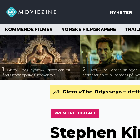
NYHETER
KOMMENDE FILMER
NORSKE FILMSKAPERE
TRAIL
1.
2.
Glem «The Odyssey» – dette kan bli
Over 10 millioner visninger 
årets mest episke filmeventyr
actionserien er nummer 1 på Net
Glem «The Odyssey» – dette
PREMIERE DIGITALT
Stephen Ki