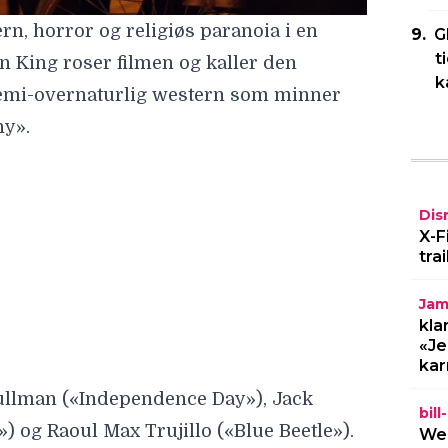
rn, horror og religiøs paranoia i en
G
t
n King
roser filmen og kaller den
k
semi-overnaturlig western som minner
hy».
Pullman
(«Independence Day»),
Jack
») og
Raoul Max Trujillo
(«Blue Beetle»).
Dis
 positiv vurdering på 76 % på Rotten
X-F
tra
Jam
kla
«Je
kar
bil
Wel