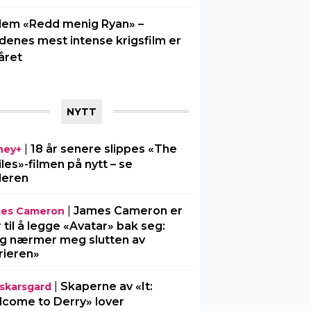
lem «Redd menig Ryan» –
idenes mest intense krigsfilm er
året
NYTT
|
18 år senere slippes «The
ney+
iles»-filmen på nytt – se
ileren
|
James Cameron er
es Cameron
r til å legge «Avatar» bak seg:
g nærmer meg slutten av
rieren»
|
Skaperne av «It:
l-skarsgard
come to Derry» lover