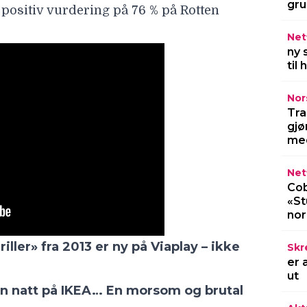
gru
Netf
ny 
til
iller» fra 2013 er ny på Viaplay – ikke
Nor
Tra
en natt på IKEA… En morsom og brutal
gjø
med
Netf
Cob
«St
LES MERE
no
Skr
er 
ut