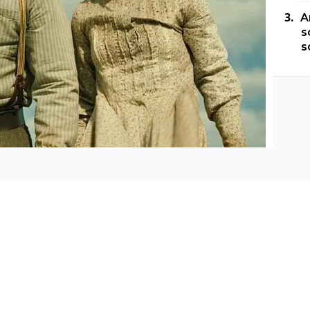
A
s
s