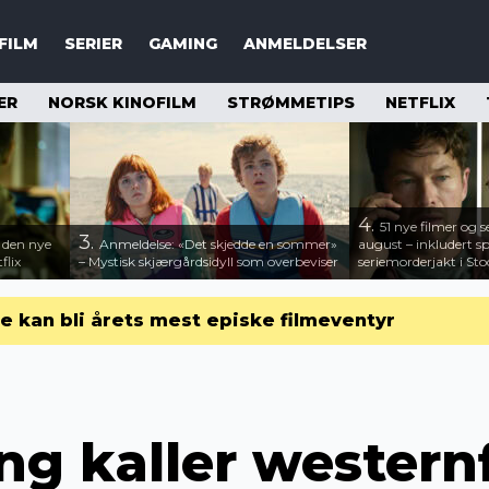
FILM
SERIER
GAMING
ANMELDELSER
ER
NORSK KINOFILM
STRØMMETIPS
NETFLIX
4.
51 nye filmer og se
3.
– den nye
Anmeldelse: «Det skjedde en sommer»
august – inkludert 
flix
– Mystisk skjærgårdsidyll som overbeviser
seriemorderjakt i St
 kan bli årets mest episke filmeventyr
ng kaller western