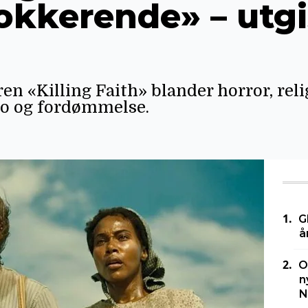
jokkerende» – utg
en «Killing Faith» blander horror, reli
ro og fordømmelse.
G
å
O
n
N