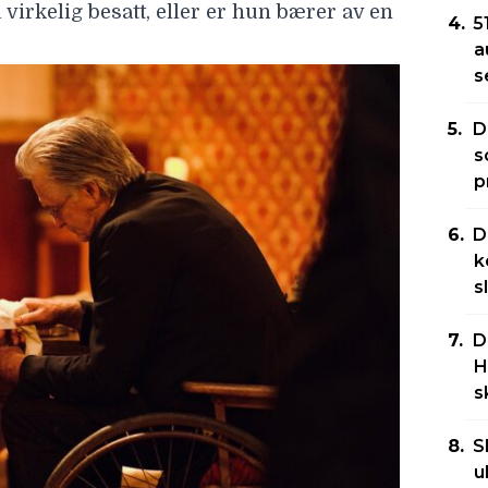
a virkelig besatt, eller er hun bærer av en
5
a
s
D
s
p
D
k
s
D
H
s
S
u