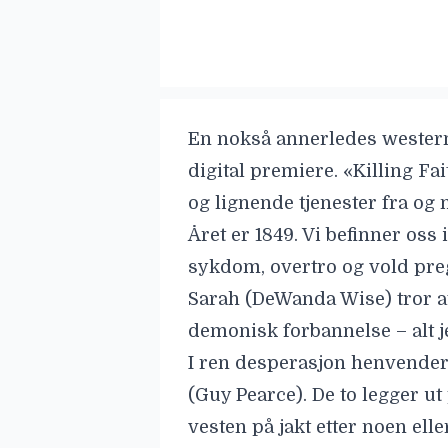
En nokså annerledes wester
digital premiere. «Killing F
og lignende tjenester fra og 
Året er 1849. Vi befinner oss
sykdom, overtro og vold pre
Sarah (
DeWanda Wise
) tror
demonisk forbannelse – alt j
I ren desperasjon henvender
(
Guy Pearce
). De to legger u
vesten på jakt etter noen el