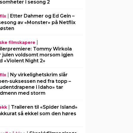
somheter i sesong 2
|
Etter Dahmer og Ed Gein –
lix
sesong av «Monster» på Netflix
 høsten
|
ske filmskapere
ilerpremiere: Tommy Wirkola
r julen voldsomt morsom igjen
 «Violent Night 2»
|
Ny virkelighetskrim slår
lix
en-suksessen ned fra topp –
udentdrapene i Idaho» tar
rdmenn med storm
|
Traileren til «Spider Island»
ekk
akkurat så ekkel som den høres