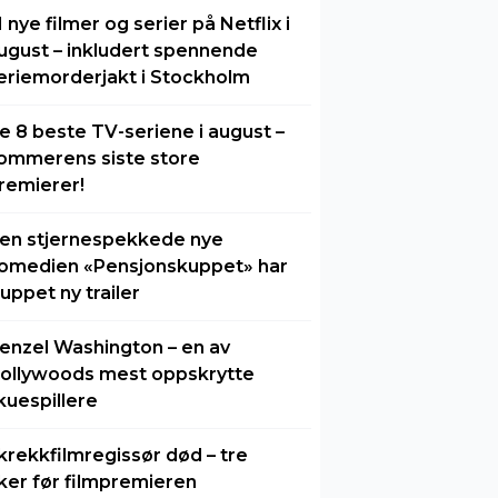
1 nye filmer og serier på Netflix i
ugust – inkludert spennende
eriemorderjakt i Stockholm
e 8 beste TV-seriene i august –
ommerens siste store
remierer!
en stjernespekkede nye
omedien «Pensjonskuppet» har
luppet ny trailer
enzel Washington – en av
ollywoods mest oppskrytte
kuespillere
krekkfilmregissør død – tre
ker før filmpremieren