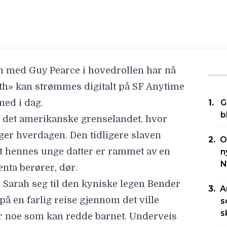
n med Guy Pearce i hovedrollen har nå
aith» kan strømmes digitalt på SF Anytime
med i dag.
G
b
 i det amerikanske grenselandet, hvor
ger hverdagen. Den tidligere slaven
O
 at hennes unge datter er rammet av en
n
N
enta berører, dør.
 Sarah seg til den kyniske legen Bender
A
t på en farlig reise gjennom det ville
s
s
ler noe som kan redde barnet. Underveis