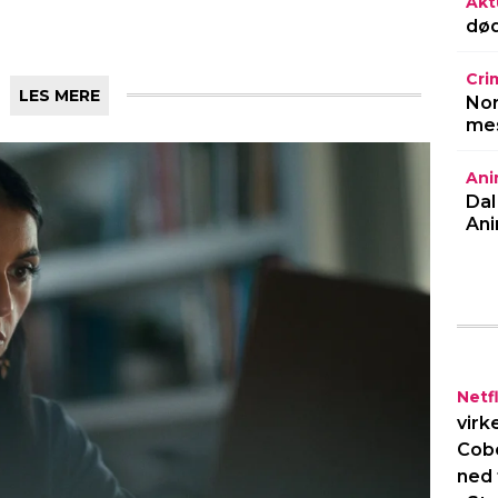
Akt
død
Cri
Nor
mes
Ani
Dal
Ani
Netfl
virk
Cob
ned 