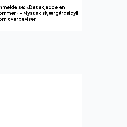
nmeldelse: «Det skjedde en
ommer» – Mystisk skjærgårdsidyll
om overbeviser