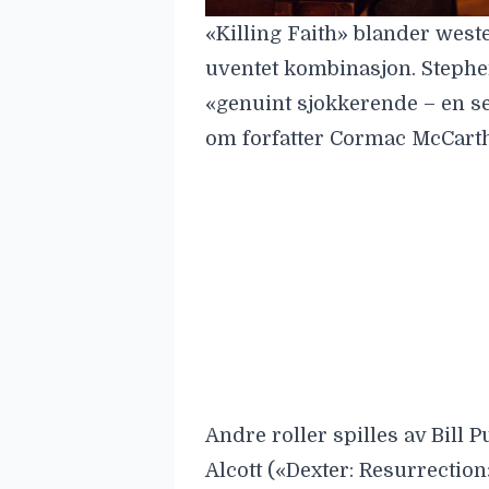
«Killing Faith» blander weste
uventet kombinasjon.
Stephe
«genuint sjokkerende – en 
om forfatter Cormac McCart
Andre roller spilles av
Bill 
Alcott
(«Dexter: Resurrection
Filmen har for øyeblikket en
Tomatoes. Se traileren: