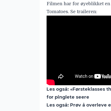
Les også:
«Førsteklasses thr
for pinglete seere
Les også:
Prøv å overleve 
skrekkidé blir til film