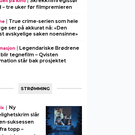
|
Skrekkfilmregissør
uell på kino
 – tre uker før filmpremieren
|
True crime-serien som hele
me
ge ser på akkurat nå: «Den
t avskyelige saken noensinne»
|
Legendariske Brødrene
masjon
 blir tegnefilm – Qvisten
mation står bak prosjektet
STRØMMING
|
Ny
ix
elighetskrim slår
en-suksessen
fra topp –