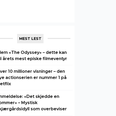
MEST LEST
lem «The Odyssey» – dette kan
li årets mest episke filmeventyr
ver 10 millioner visninger – den
ye actionserien er nummer 1 på
etflix
nmeldelse: «Det skjedde en
ommer» – Mystisk
kjærgårdsidyll som overbeviser