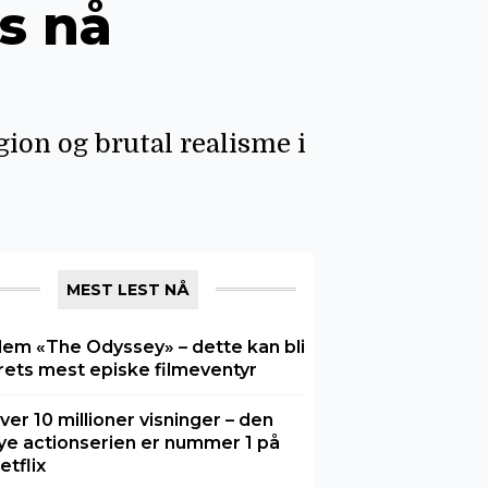
is nå
gion og brutal realisme i
MEST LEST NÅ
lem «The Odyssey» – dette kan bli
rets mest episke filmeventyr
ver 10 millioner visninger – den
ye actionserien er nummer 1 på
etflix