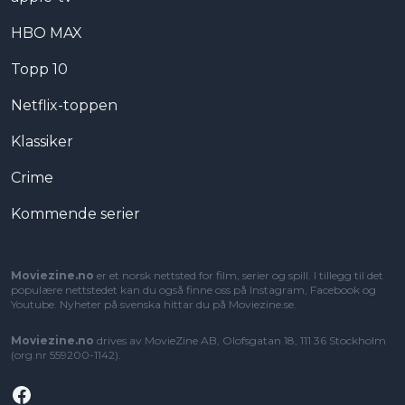
HBO MAX
Topp 10
Netflix-toppen
Klassiker
Crime
Kommende serier
Moviezine.no
er et norsk nettsted for film, serier og spill. I tillegg til det
populære nettstedet kan du også finne oss på Instagram, Facebook og
Youtube. Nyheter på svenska hittar du på
Moviezine.se
.
Moviezine.no
drives av MovieZine AB, Olofsgatan 18, 111 36 Stockholm
(org.nr 559200-1142).
Facebook