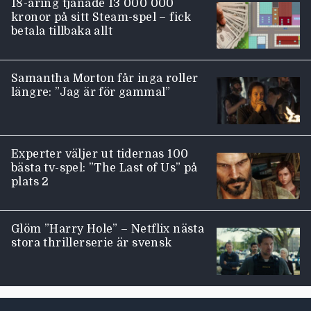
18-åring tjänade 13 000 000
kronor på sitt Steam-spel – fick
betala tillbaka allt
Samantha Morton får inga roller
längre: ”Jag är för gammal”
Experter väljer ut tidernas 100
bästa tv-spel: ”The Last of Us” på
plats 2
Glöm ”Harry Hole” – Netflix nästa
stora thrillerserie är svensk
Moviezine footer navigation