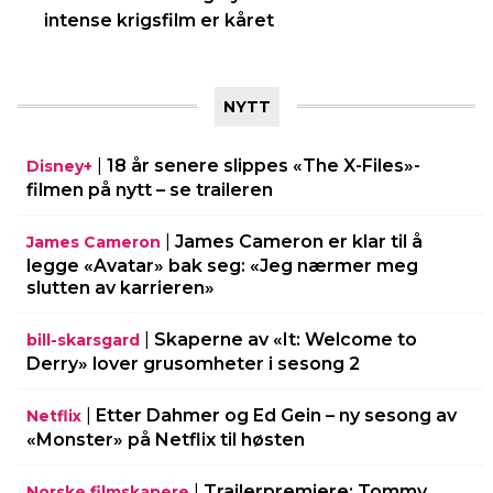
intense krigsfilm er kåret
NYTT
|
18 år senere slippes «The X-Files»-
Disney+
filmen på nytt – se traileren
|
James Cameron er klar til å
James Cameron
legge «Avatar» bak seg: «Jeg nærmer meg
slutten av karrieren»
|
Skaperne av «It: Welcome to
bill-skarsgard
Derry» lover grusomheter i sesong 2
|
Etter Dahmer og Ed Gein – ny sesong av
Netflix
«Monster» på Netflix til høsten
|
Trailerpremiere: Tommy
Norske filmskapere