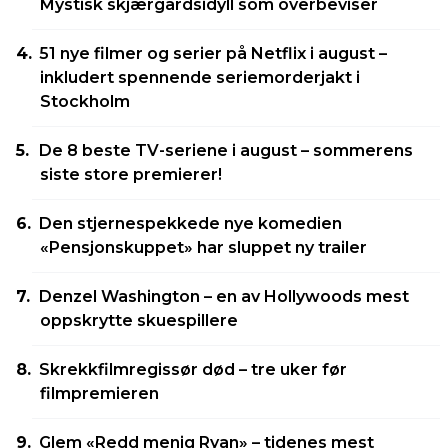
Mystisk skjærgårdsidyll som overbeviser
51 nye filmer og serier på Netflix i august –
inkludert spennende seriemorderjakt i
Stockholm
De 8 beste TV-seriene i august – sommerens
siste store premierer!
Den stjernespekkede nye komedien
«Pensjonskuppet» har sluppet ny trailer
Denzel Washington – en av Hollywoods mest
oppskrytte skuespillere
Skrekkfilmregissør død – tre uker før
filmpremieren
Glem «Redd menig Ryan» – tidenes mest