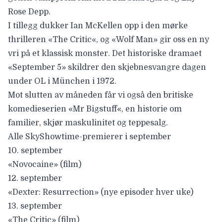
Rose Depp.
I tillegg dukker Ian McKellen opp i den mørke
thrilleren
«The Critic
«, og
«Wolf Man»
gir oss en ny
vri på et klassisk monster. Det historiske dramaet
«September 5»
skildrer den skjebnesvangre dagen
under OL i München i 1972.
Mot slutten av måneden får vi også den britiske
komedieserien
«Mr Bigstuff
«, en historie om
familier, skjør maskulinitet og teppesalg.
Alle SkyShowtime-premierer i september
10. september
«Novocaine» (film)
12. september
«Dexter: Resurrection» (nye episoder hver uke)
13. september
«The Critic» (film)