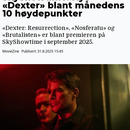
«Dexter» blant månedens
10 høydepunkter
«Dexter: Resurrection», «Nosferatu» og
«Brutalisten» er blant premieren på
SkyShowtime i september 2025.
MovieZine
Publisert:
31.8.2025 15:45