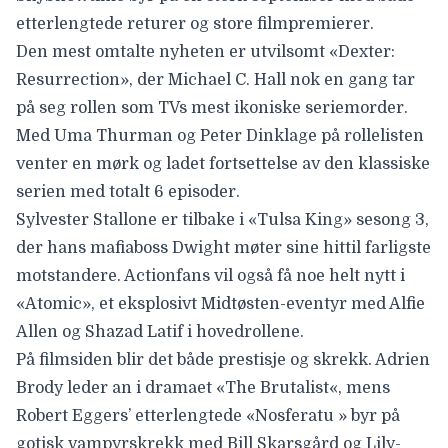
etterlengtede returer og store filmpremierer.
Den mest omtalte nyheten er utvilsomt
«Dexter:
Resurrection»
, der Michael C. Hall nok en gang tar
på seg rollen som TVs mest ikoniske seriemorder.
Med Uma Thurman og Peter Dinklage på rollelisten
venter en mørk og ladet fortsettelse av den klassiske
serien med totalt 6 episoder.
Sylvester Stallone er tilbake i
«Tulsa King» sesong 3
,
der hans mafiaboss Dwight møter sine hittil farligste
motstandere. Actionfans vil også få noe helt nytt i
«Atomic»,
et eksplosivt Midtøsten-eventyr med Alfie
Allen og Shazad Latif i hovedrollene.
På filmsiden blir det både prestisje og skrekk. Adrien
Brody leder an i dramaet
«The Brutalist
«, mens
Robert Eggers’ etterlengtede
«Nosferatu
» byr på
gotisk vampyrskrekk med Bill Skarsgård og Lily-