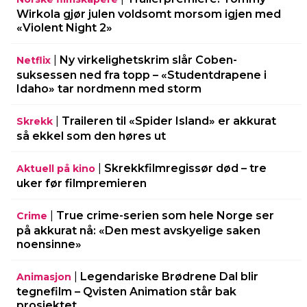
Wirkola gjør julen voldsomt morsom igjen med
«Violent Night 2»
|
Ny virkelighetskrim slår Coben-
Netflix
suksessen ned fra topp – «Studentdrapene i
Idaho» tar nordmenn med storm
|
Traileren til «Spider Island» er akkurat
Skrekk
så ekkel som den høres ut
|
Skrekkfilmregissør død – tre
Aktuell på kino
uker før filmpremieren
|
True crime-serien som hele Norge ser
Crime
på akkurat nå: «Den mest avskyelige saken
noensinne»
|
Legendariske Brødrene Dal blir
Animasjon
tegnefilm – Qvisten Animation står bak
prosjektet