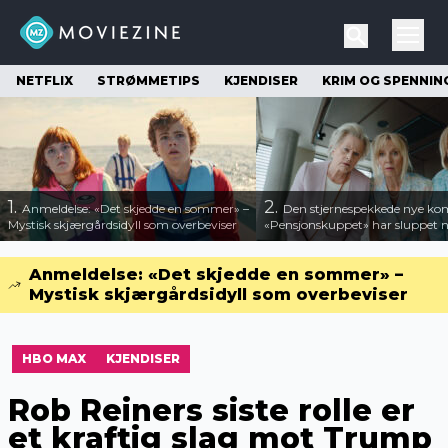
NETFLIX
STRØMMETIPS
KJENDISER
KRIM OG SPENNIN
1.
2.
Anmeldelse: «Det skjedde en sommer» –
Den stjernespekkede nye ko
Mystisk skjærgårdsidyll som overbeviser
«Pensjonskuppet» har sluppet ny
Anmeldelse: «Det skjedde en sommer» –
Mystisk skjærgårdsidyll som overbeviser
HBO MAX
KJENDISER
Rob Reiners siste rolle er
et kraftig slag mot Trump