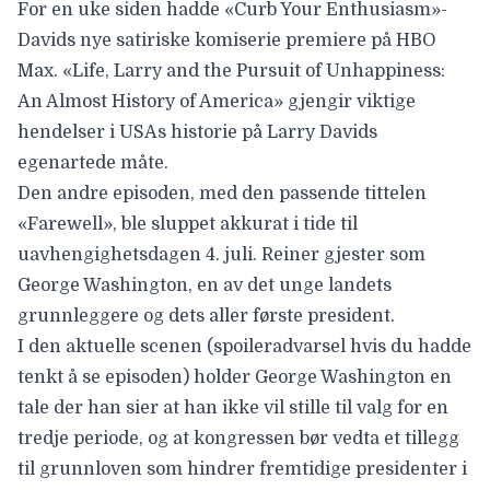
For en uke siden hadde «Curb Your Enthusiasm»-
Davids nye satiriske komiserie premiere på HBO
Max. «
Life, Larry and the Pursuit of Unhappiness:
An Almost History of America
» gjengir viktige
hendelser i USAs historie på Larry Davids
egenartede måte.
Den andre episoden, med den passende tittelen
«Farewell», ble sluppet akkurat i tide til
uavhengighetsdagen 4. juli. Reiner gjester som
George Washington, en av det unge landets
grunnleggere og dets aller første president.
I den aktuelle scenen (
spoileradvarsel
hvis du hadde
tenkt å se episoden) holder George Washington en
tale der han sier at han ikke vil stille til valg for en
tredje periode, og at kongressen bør vedta et tillegg
til grunnloven som hindrer fremtidige presidenter i