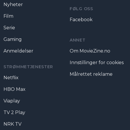
Nyheter
FØLG OSS
Film
Facebook
Serie
Gaming
ANNET
Anmeldelser
Om MovieZine.no
Innstillinger for cookies
STRØMMETJENESTER
Målrettet reklame
Netflix
HBO Max
Viaplay
TV 2 Play
NRK TV