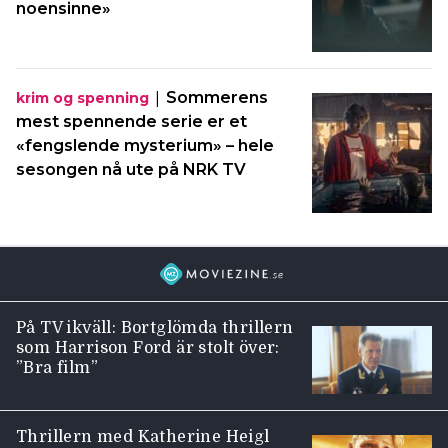
noensinne»
|
Sommerens
krim og spenning
mest spennende serie er et
«fengslende mysterium» – hele
sesongen nå ute på NRK TV
På TV ikväll: Bortglömda thrillern
som Harrison Ford är stolt över:
”Bra film”
Thrillern med Katherine Heigl