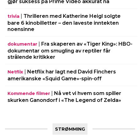
gjør suksess på Prime Video akkurat nå
|
Thrilleren med Katherine Heigl solgte
trivia
bare 6 kinobilletter – den laveste inntekten
noensinne
|
Fra skaperen av «Tiger King»: HBO-
dokumentar
dokumentar om smugling av reptiler får
strålende kritikker
|
Netflix har lagt ned David Finchers
Netflix
amerikanske «Squid Game»-spin-off
|
Nå vet vi hvem som spiller
Kommende filmer
skurken Ganondorf i «The Legend of Zelda»
STRØMMING