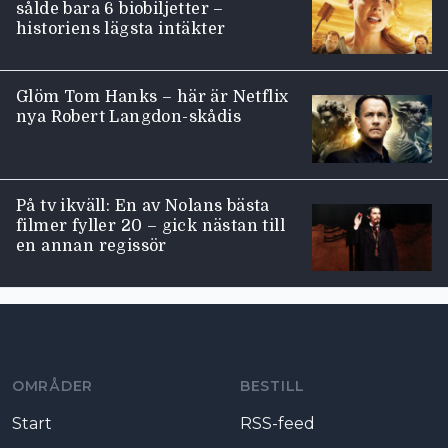
sålde bara 6 biobiljetter –
historiens lägsta intäkter
Glöm Tom Hanks – här är Netflix
nya Robert Langdon-skådis
På tv ikväll: En av Nolans bästa
filmer fyller 20 – gick nästan till
en annan regissör
Moviezine footer navigation
OMRÅDER
BESTILL
Start
RSS-feed