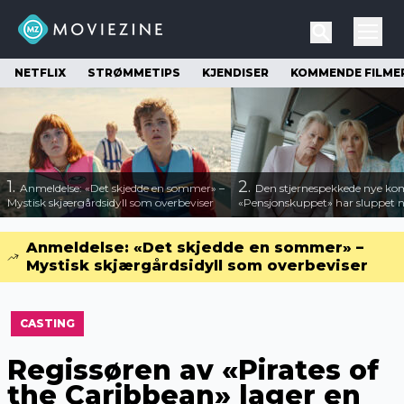
NETFLIX
STRØMMETIPS
KJENDISER
KOMMENDE FILME
1.
2.
Anmeldelse: «Det skjedde en sommer» –
Den stjernespekkede nye ko
Mystisk skjærgårdsidyll som overbeviser
«Pensjonskuppet» har sluppet ny
Anmeldelse: «Det skjedde en sommer» –
Mystisk skjærgårdsidyll som overbeviser
CASTING
Regissøren av «Pirates of
the Caribbean» lager en