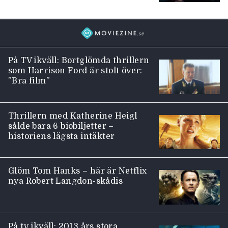
På TV ikväll: Bortglömda thrillern
som Harrison Ford är stolt över:
”Bra film”
Thrillern med Katherine Heigl
sålde bara 6 biobiljetter –
historiens lägsta intäkter
Glöm Tom Hanks – här är Netflix
nya Robert Langdon-skådis
På tv ikväll: 2013 års stora