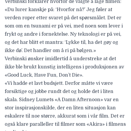
Verbinski forklarer hvorfor de valgte å lage filmen:
«Du lurer kanskje på: ‘Hvorfor nå?’ Jeg føler at
verden roper etter svaret på det spørsmålet. Det er
som om en tsunami er på vei, med noen som lever i
frykt og andre i fornektelse. Ny teknologi er på vei,
og det har blitt et mantra: ‘Lykke til, ha det gøy og
ikke dø’. Det handler om å ri på bølgen.»
Verbinski ønsker imidlertid å understreke at det
ikke ble brukt kunstig intelligens i produksjonen av
«Good Luck, Have Fun, Don’t Die».
«Vi hadde et lavt budsjett. Derfor måtte vi være
forsiktige og jobbe rundt det og holde det i liten
skala. Sidney Lumets «A Damn Afternoon» var en
stor inspirasjonskilde, der en liten situasjon kan
eskalere til noe større, akkurat som i vår film. Det er
også klare paralleller til filmer som «Akira» i filmens