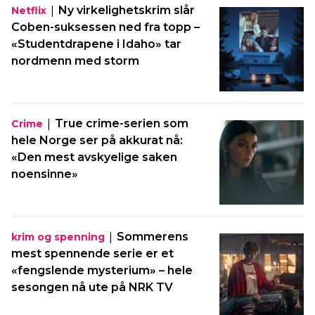
|
Ny virkelighetskrim slår
Netflix
Coben-suksessen ned fra topp –
«Studentdrapene i Idaho» tar
nordmenn med storm
|
True crime-serien som
Crime
hele Norge ser på akkurat nå:
«Den mest avskyelige saken
noensinne»
|
Sommerens
krim og spenning
mest spennende serie er et
«fengslende mysterium» – hele
sesongen nå ute på NRK TV