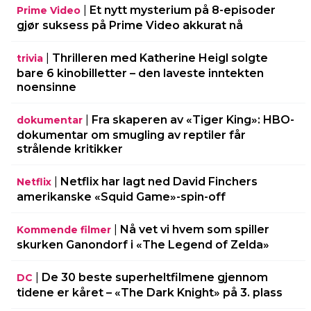
|
Et nytt mysterium på 8-episoder
Prime Video
gjør suksess på Prime Video akkurat nå
|
Thrilleren med Katherine Heigl solgte
trivia
bare 6 kinobilletter – den laveste inntekten
noensinne
|
Fra skaperen av «Tiger King»: HBO-
dokumentar
dokumentar om smugling av reptiler får
strålende kritikker
|
Netflix har lagt ned David Finchers
Netflix
amerikanske «Squid Game»-spin-off
|
Nå vet vi hvem som spiller
Kommende filmer
skurken Ganondorf i «The Legend of Zelda»
|
De 30 beste superheltfilmene gjennom
DC
tidene er kåret – «The Dark Knight» på 3. plass