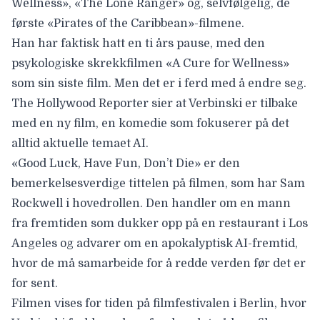
Wellness», «The Lone Ranger» og, selvfølgelig, de
første «Pirates of the Caribbean»-filmene.
Han har faktisk hatt en ti års pause, med den
psykologiske skrekkfilmen «A Cure for Wellness»
som sin siste film. Men det er i ferd med å endre seg.
The Hollywood Reporter
sier at Verbinski er tilbake
med en ny film, en komedie som fokuserer på det
alltid aktuelle temaet AI.
«Good Luck, Have Fun, Don’t Die»
er
den
bemerkelsesverdige tittelen på filmen, som har
Sam
Rockwell
i hovedrollen. Den handler om en mann
fra fremtiden som dukker opp på en restaurant i Los
Angeles og advarer om en apokalyptisk AI-fremtid,
hvor de må samarbeide for å redde verden før det er
for sent.
Filmen vises for tiden på filmfestivalen i Berlin, hvor