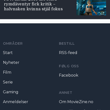
rymdäventyr fick kritik –
halvnaken kvinna stjäl fokus
Moviezine footer navigation
OMRÅDER
BESTILL
Start
RSS-feed
Nyheter
FØLG OSS
Film
Facebook
Serie
Gaming
ANNET
Anmeldelser
Om MovieZine.no