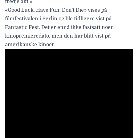
tredje akt.»
«Good Luck, Have Fun, Don’t Die» vises på
filmfestivalen i Berlin og ble tidligere vist på
Fantastic Fest. Det er ennå ikke fastsatt noen
kinopremieredato, men den har blitt vist på
amerikanske kinoer.