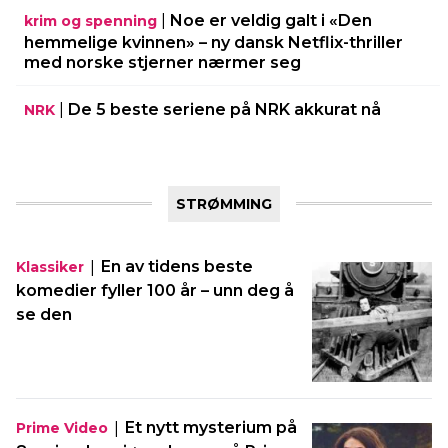
|
Noe er veldig galt i «Den
krim og spenning
hemmelige kvinnen» – ny dansk Netflix-thriller
med norske stjerner nærmer seg
|
De 5 beste seriene på NRK akkurat nå
NRK
STRØMMING
|
En av tidens beste
Klassiker
komedier fyller 100 år – unn deg å
se den
|
Et nytt mysterium på
Prime Video