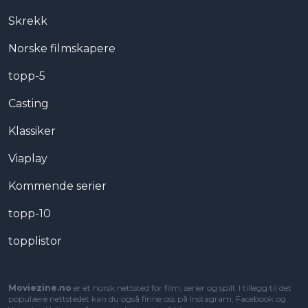
Skrekk
Norske filmskapere
topp-5
Casting
Klassiker
Viaplay
Kommende serier
topp-10
topplistor
Moviezine.no
er et norsk nettsted for film, serier og spill. I tillegg til det
populære nettstedet kan du også finne oss på Instagram, Facebook og