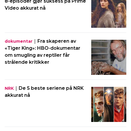
8-episoder gjør suksess på Prime
Video akkurat nå
|
Fra skaperen av
dokumentar
«Tiger King»: HBO-dokumentar
om smugling av reptiler får
strålende kritikker
|
De 5 beste seriene på NRK
NRK
akkurat nå