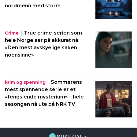
nordmenn med storm
|
True crime-serien som
Crime
hele Norge ser på akkurat nå:
«Den mest avskyelige saken
noensinne»
|
Sommerens
krim og spenning
mest spennende serie er et
«fengslende mysterium» – hele
sesongen nå ute på NRK TV