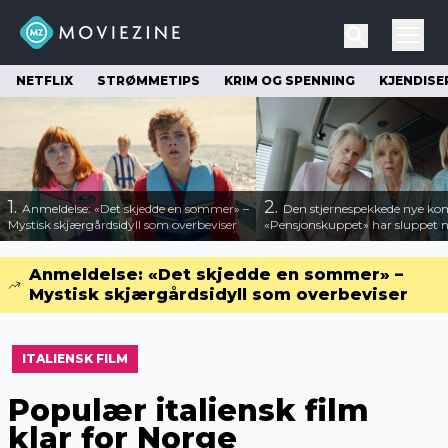
NETFLIX
STRØMMETIPS
KRIM OG SPENNING
KJENDISE
1.
2.
Anmeldelse: «Det skjedde en sommer» –
Den stjernespekkede nye ko
Mystisk skjærgårdsidyll som overbeviser
«Pensjonskuppet» har sluppet ny
Anmeldelse: «Det skjedde en sommer» –
Mystisk skjærgårdsidyll som overbeviser
ITALIENSK FILM
Populær italiensk film
klar for Norge