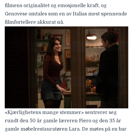
filmens originalitet og emosjonelle kraft, og
Genovese omtales som en av Italias mest spennende
filmfortellere akkurat nå.
«Kjærlighetens mange stemmer» sentrerer seg
rundt den 50 år gamle læreren Piero og den 35 år
gamle møbelrestauratøren Lara. De møtes på en bar