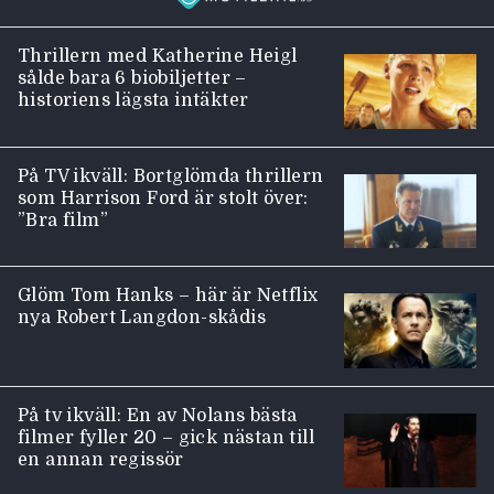
Thrillern med Katherine Heigl
sålde bara 6 biobiljetter –
historiens lägsta intäkter
På TV ikväll: Bortglömda thrillern
som Harrison Ford är stolt över:
”Bra film”
Glöm Tom Hanks – här är Netflix
nya Robert Langdon-skådis
På tv ikväll: En av Nolans bästa
filmer fyller 20 – gick nästan till
en annan regissör