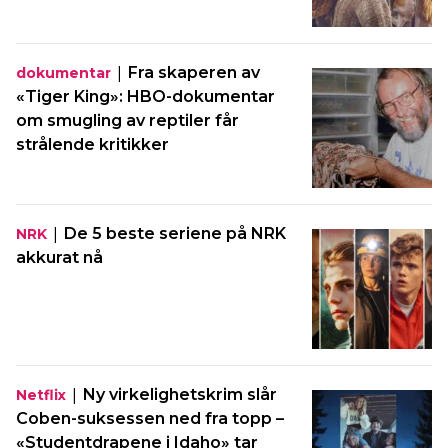
|
Fra skaperen av
dokumentar
«Tiger King»: HBO-dokumentar
om smugling av reptiler får
strålende kritikker
|
De 5 beste seriene på NRK
NRK
akkurat nå
|
Ny virkelighetskrim slår
Netflix
Coben-suksessen ned fra topp –
«Studentdrapene i Idaho» tar