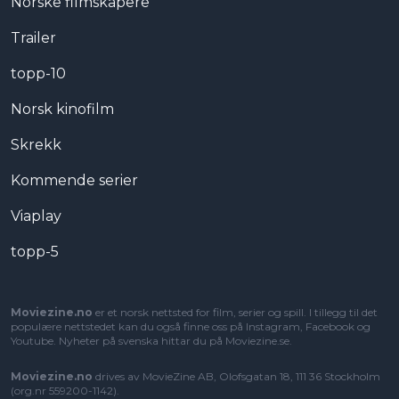
Norske filmskapere
Trailer
topp-10
Norsk kinofilm
Skrekk
Kommende serier
Viaplay
topp-5
Moviezine.no
er et norsk nettsted for film, serier og spill. I tillegg til det
populære nettstedet kan du også finne oss på Instagram, Facebook og
Youtube. Nyheter på svenska hittar du på
Moviezine.se
.
Moviezine.no
drives av MovieZine AB, Olofsgatan 18, 111 36 Stockholm
(org.nr 559200-1142).