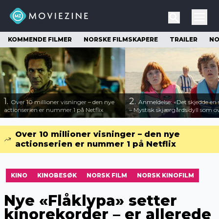
KOMMENDE FILMER
NORSKE FILMSKAPERE
TRAILER
NO
1.
2.
Over 10 millioner visninger – den nye
Anmeldelse: «Det skjedde e
actionserien er nummer 1 på Netflix
– Mystisk skjærgårdsidyll som o
Over 10 millioner visninger – den nye
actionserien er nummer 1 på Netflix
KINO
KINOBESØK
NORSK FILM
NORSK KINOFILM
Nye «Flåklypa» setter
kinorekorder – er allerede