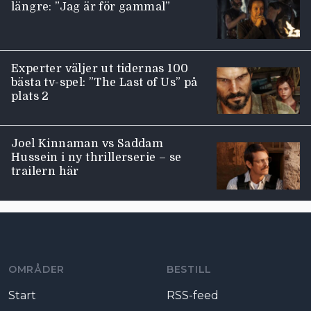
längre: ”Jag är för gammal”
Experter väljer ut tidernas 100
bästa tv-spel: ”The Last of Us” på
plats 2
Joel Kinnaman vs Saddam
Hussein i ny thrillerserie – se
trailern här
Moviezine footer navigation
OMRÅDER
BESTILL
Start
RSS-feed