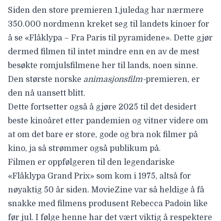
Siden den store premieren 1.juledag har nærmere
350.000 nordmenn kreket seg til landets kinoer for
å se «Flåklypa – Fra Paris til pyramidene». Dette gjør
dermed filmen til intet mindre enn en av de mest
besøkte romjulsfilmene her til lands, noen sinne.
Den største norske
animasjonsfilm-
premieren, er
den nå uansett blitt.
Dette fortsetter også å gjøre 2025 til det
desidert
beste kinoåret etter pandemien
og vitner videre om
at om det bare er store, gode og bra nok filmer på
kino, ja så strømmer også publikum på.
Filmen er oppfølgeren til den legendariske
«Flåklypa Grand Prix» som kom i 1975, altså for
nøyaktig 50 år siden.
MovieZine var så heldige å få
snakke med filmens produsent
Rebecca Padoin like
før jul. I følge henne har det vært viktig å respektere