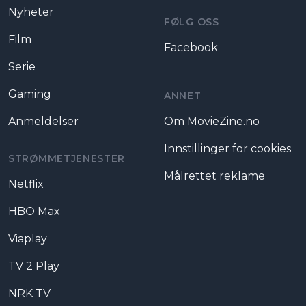
Nyheter
FØLG OSS
Film
Facebook
Serie
Gaming
ANNET
Anmeldelser
Om MovieZine.no
Innstillinger for cookies
STRØMMETJENESTER
Målrettet reklame
Netflix
HBO Max
Viaplay
TV 2 Play
NRK TV