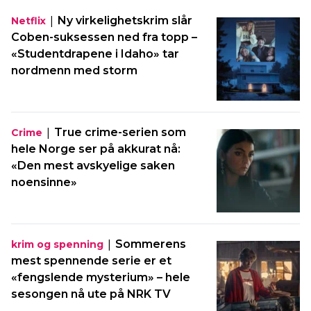
|
Ny virkelighetskrim slår
Netflix
Coben-suksessen ned fra topp –
«Studentdrapene i Idaho» tar
nordmenn med storm
|
True crime-serien som
Crime
hele Norge ser på akkurat nå:
«Den mest avskyelige saken
noensinne»
|
Sommerens
krim og spenning
mest spennende serie er et
«fengslende mysterium» – hele
sesongen nå ute på NRK TV