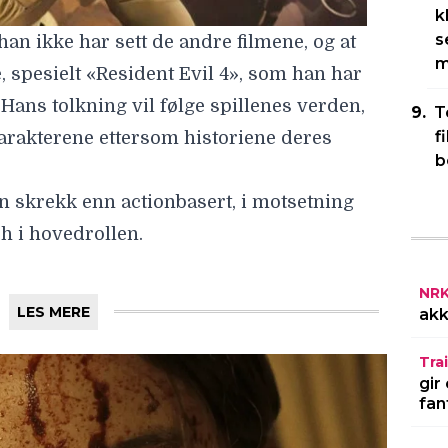
k
s
 han ikke har sett de andre filmene, og at
m
e, spesielt «Resident Evil 4», som han har
Hans tolkning vil følge spillenes verden,
T
f
arakterene ettersom historiene deres
b
ren skrekk enn actionbasert, i motsetning
ch
i hovedrollen.
NR
LES MERE
akk
Trai
gir
fan