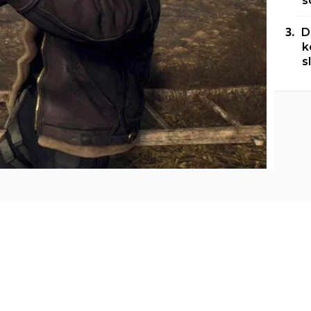
s
D
k
s