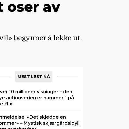
 oser av
vil» begynner å lekke ut.
MEST LEST NÅ
ver 10 millioner visninger – den
ye actionserien er nummer 1 på
etflix
nmeldelse: «Det skjedde en
ommer» – Mystisk skjærgårdsidyll