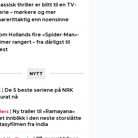
lassisk thriller er blitt til en TV-
erie – mørkere og mer
arerittaktig enn noensinne
om Hollands fire «Spider-Man»-
ilmer rangert – fra dårligst til
est
NYTT
|
De 5 beste seriene på NRK
K
urat nå
|
Ny trailer til «Ramayana»
lers
 et innblikk i den neste storslåtte
tasyfilmen fra India