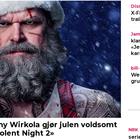
Dis
X-F
tra
Jam
kla
«Je
kar
bil
Wel
gru
NRK
seri