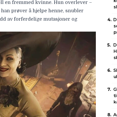
k
uhell en fremmed kvinne. Hun overlever –
s
 han prøver å hjelpe henne, snubler
rudd av forferdelige mutasjoner og
D
s
p
D
H
s
S
u
G
t
k
A