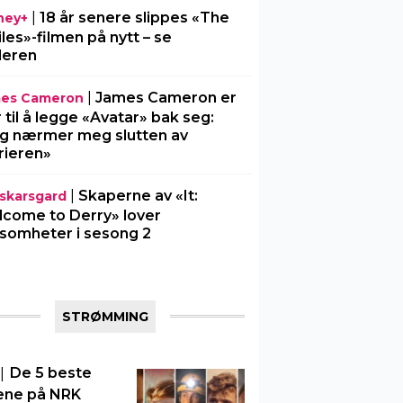
|
18 år senere slippes «The
ney+
iles»-filmen på nytt – se
ileren
|
James Cameron er
es Cameron
r til å legge «Avatar» bak seg:
g nærmer meg slutten av
rieren»
|
Skaperne av «It:
l-skarsgard
come to Derry» lover
somheter i sesong 2
STRØMMING
|
De 5 beste
ene på NRK