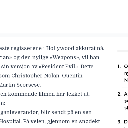
este regissørene i Hollywood akkurat nå.
ian» og den nylige «Weapons», vil han
 sin versjon av «Resident Evil». Dette
O
n
 som
Christopher Nolan
,
Quentin
N
Martin Scorsese
.
il den kommende filmen har lekket ut,
A
s
en:
s
ganleverandør, blir sendt på en sen
 Hospital. På veien, gjennom en snødekt
D