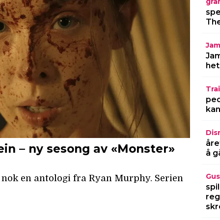
gra
spe
The
Jam
Jam
het
Trai
ped
kan
Dis
åre
å g
Gus
spi
reg
skr