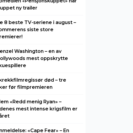
omedien «Pensjonskuppet» har
luppet ny trailer
e 8 beste TV-seriene i august –
ommerens siste store
remierer!
enzel Washington – en av
ollywoods mest oppskrytte
kuespillere
krekkfilmregissør død – tre
ker før filmpremieren
lem «Redd menig Ryan» –
idenes mest intense krigsfilm er
året
nmeldelse: «Cape Fear» – En