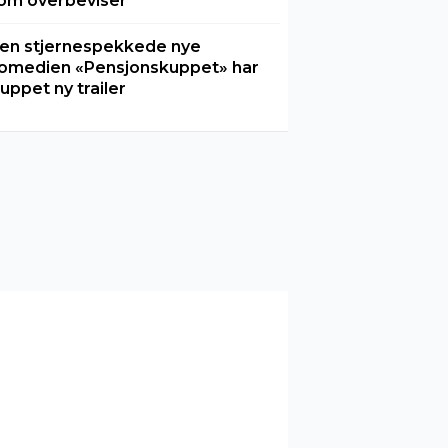
om overbeviser
en stjernespekkede nye
omedien «Pensjonskuppet» har
luppet ny trailer