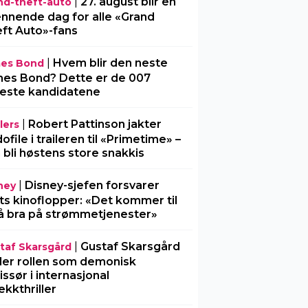
|
27. august blir en
nd-theft-auto
nnende dag for alle «Grand
ft Auto»-fans
|
Hvem blir den neste
es Bond
es Bond? Dette er de 007
este kandidatene
|
Robert Pattinson jakter
lers
ofile i traileren til «Primetime» –
 bli høstens store snakkis
|
Disney-sjefen forsvarer
ney
ts kinoflopper: «Det kommer til
å bra på strømmetjenester»
|
Gustaf Skarsgård
taf Skarsgård
ller rollen som demonisk
issør i internasjonal
ekkthriller