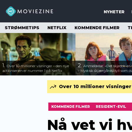
NYHETER
STRØMMETIPS
NETFLIX
KOMMENDE FILMER
T
1.
2.
Over 10 millioner visninger – den nye
Anmeldelse: «Det skjedde e
actionserien er nummer 1 på Netflix
– Mystisk skjærgårdsidyll som o
Over 10 millioner visninge
KOMMENDE FILMER
RESIDENT-EVIL
Nå vet vi h