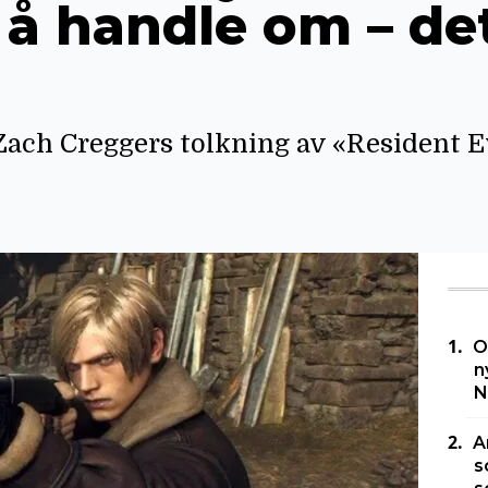
 å handle om – det
 Zach Creggers tolkning av «Resident E
O
n
N
A
s