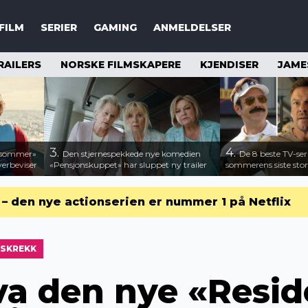
FILM
SERIER
GAMING
ANMELDELSER
RAILERS
NORSKE FILMSKAPERE
KJENDISER
JAME
3.
4.
n sommer»
Den stjernespekkede nye komedien
De 8 beste TV-ser
verbeviser
«Pensjonskuppet» har sluppet ny trailer
sommerens siste stor
r – den nye actionserien er nummer 1 på Netflix
SKREKK
va den nye «Resid