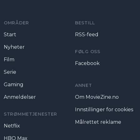
Moviezine footer navigation
OMRÅDER
BESTILL
Start
RSS-feed
Nyheter
FØLG OSS
Film
Facebook
Serie
Gaming
ANNET
Anmeldelser
Om MovieZine.no
Innstillinger for cookies
STRØMMETJENESTER
Målrettet reklame
Netflix
HBO Max