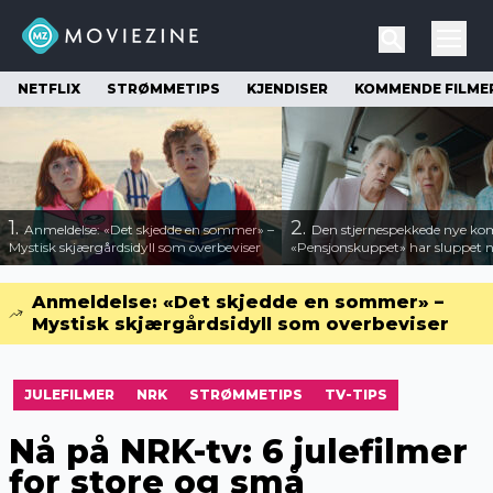
NETFLIX
STRØMMETIPS
KJENDISER
KOMMENDE FILME
1.
2.
Anmeldelse: «Det skjedde en sommer» –
Den stjernespekkede nye ko
Mystisk skjærgårdsidyll som overbeviser
«Pensjonskuppet» har sluppet ny
Anmeldelse: «Det skjedde en sommer» –
Mystisk skjærgårdsidyll som overbeviser
JULEFILMER
NRK
STRØMMETIPS
TV-TIPS
Nå på NRK-tv: 6 julefilmer
for store og små