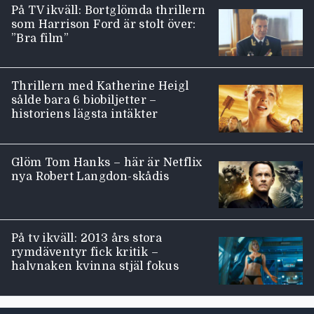
På TV ikväll: Bortglömda thrillern
som Harrison Ford är stolt över:
”Bra film”
Thrillern med Katherine Heigl
sålde bara 6 biobiljetter –
historiens lägsta intäkter
Glöm Tom Hanks – här är Netflix
nya Robert Langdon-skådis
På tv ikväll: 2013 års stora
rymdäventyr fick kritik –
halvnaken kvinna stjäl fokus