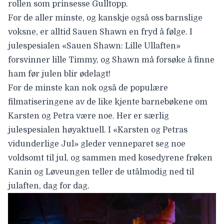
rollen som prinsesse Gulltopp.
For de aller minste, og kanskje også oss barnslige
voksne, er alltid Sauen Shawn en fryd å følge. I
julespesialen «
Sauen Shawn: Lille Ullaften
»
forsvinner lille Timmy, og Shawn må forsøke å finne
ham før julen blir ødelagt!
For de minste kan nok også de populære
filmatiseringene av de like kjente barnebøkene om
Karsten og Petra være noe. Her er særlig
julespesialen høyaktuell. I
«Karsten og Petras
vidunderlige Jul
» gleder venneparet seg noe
voldsomt til jul, og sammen med kosedyrene frøken
Kanin og Løveungen teller de utålmodig ned til
julaften, dag for dag.