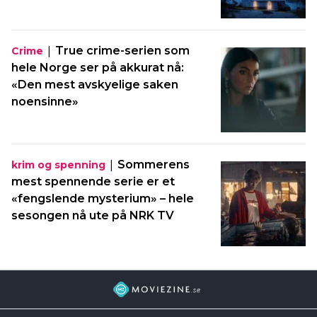
|
True crime-serien som
Crime
hele Norge ser på akkurat nå:
«Den mest avskyelige saken
noensinne»
|
Sommerens
krim og spenning
mest spennende serie er et
«fengslende mysterium» – hele
sesongen nå ute på NRK TV