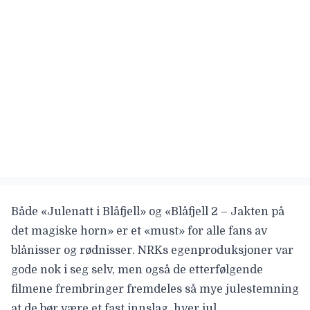
Både «
Julenatt i Blåfjell
» og «
Blåfjell 2 – Jakten på
det magiske horn
» er et «must» for alle fans av
blånisser og rødnisser. NRKs egenproduksjoner var
gode nok i seg selv, men også de etterfølgende
filmene frembringer fremdeles så mye julestemning
at de bør være et fast innslag, hver jul.