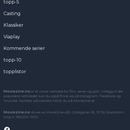
topp-5
Casting
Klassiker
Viaplay
Kommende serier
topp-10
topplistor
Moviezine.no
er et norsk nettsted for film, serier og spill. I tillegg til det
populære nettstedet kan du også finne oss på Instagram, Facebook og
Youtube. Nyheter på svenska hittar du på
Moviezine.se
.
Moviezine.no
drives av MovieZine AB, Olofsgatan 18, 111 36 Stockholm
(org.nr 559200-1142).
Facebook