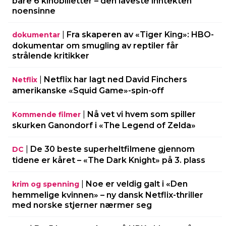
bare 6 kinobilletter – den laveste inntekten
noensinne
|
Fra skaperen av «Tiger King»: HBO-
dokumentar
dokumentar om smugling av reptiler får
strålende kritikker
|
Netflix har lagt ned David Finchers
Netflix
amerikanske «Squid Game»-spin-off
|
Nå vet vi hvem som spiller
Kommende filmer
skurken Ganondorf i «The Legend of Zelda»
|
De 30 beste superheltfilmene gjennom
DC
tidene er kåret – «The Dark Knight» på 3. plass
|
Noe er veldig galt i «Den
krim og spenning
hemmelige kvinnen» – ny dansk Netflix-thriller
med norske stjerner nærmer seg