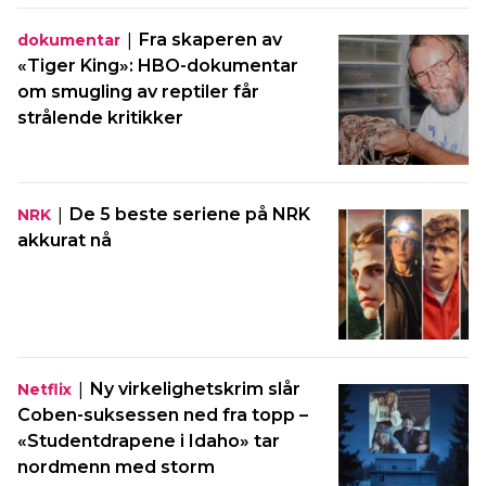
|
Fra skaperen av
dokumentar
«Tiger King»: HBO-dokumentar
om smugling av reptiler får
strålende kritikker
|
De 5 beste seriene på NRK
NRK
akkurat nå
|
Ny virkelighetskrim slår
Netflix
Coben-suksessen ned fra topp –
«Studentdrapene i Idaho» tar
nordmenn med storm