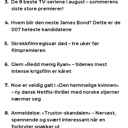
De 8 beste TV-seriene i august – sommerens
siste store premierer!
Hvem blir den neste James Bond? Dette er de
007 heteste kandidatene
Skrekkfilmregissør død – tre uker før
filmpremieren
Glem «Redd menig Ryan» – tidenes mest
intense krigsfilm er kåret
Noe er veldig galt i «Den hemmelige kvinnen»
– ny dansk Netflix-thriller med norske stjerner
nærmer seg
Anmeldelse: «Trustor-skandalen» – Nervøst,
spennende og svært interessant når en
forbryter snakker ut