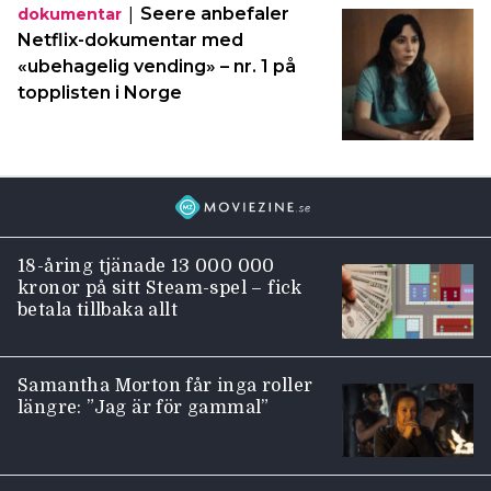
|
Seere anbefaler
dokumentar
Netflix-dokumentar med
«ubehagelig vending» – nr. 1 på
topplisten i Norge
18-åring tjänade 13 000 000
kronor på sitt Steam-spel – fick
betala tillbaka allt
Samantha Morton får inga roller
längre: ”Jag är för gammal”