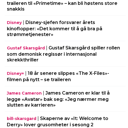
traileren til «Primetime» – kan bli høstens store
snakkis
|
Disney-sjefen forsvarer årets
Disney
kinoflopper: «Det kommer til å gå bra på
strømmetjenester»
|
Gustaf Skarsgård spiller rollen
Gustaf Skarsgård
som demonisk regissør i internasjonal
skrekkthriller
|
18 år senere slippes «The X-Files»-
Disney+
filmen på nytt – se traileren
|
James Cameron er klar til å
James Cameron
legge «Avatar» bak seg: «Jeg nærmer meg
slutten av karrieren»
|
Skaperne av «It: Welcome to
bill-skarsgard
Derry» lover grusomheter i sesong 2