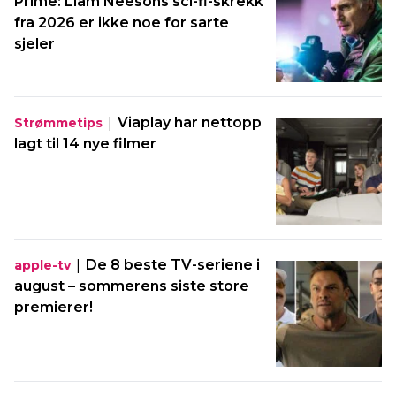
Prime: Liam Neesons sci-fi-skrekk
fra 2026 er ikke noe for sarte
sjeler
|
Viaplay har nettopp
Strømmetips
lagt til 14 nye filmer
|
De 8 beste TV-seriene i
apple-tv
august – sommerens siste store
premierer!