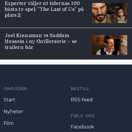
Experter väljer ut tidernas 100
bästa tv-spel: ”The Last of Us” på
plats 2
Joel Kinnaman vs Saddam
Hussein i ny thrillerserie – se
trailern här
Moviezine footer navigation
OMRÅDER
BESTILL
Start
RSS-feed
Nyheter
FØLG OSS
Film
Facebook