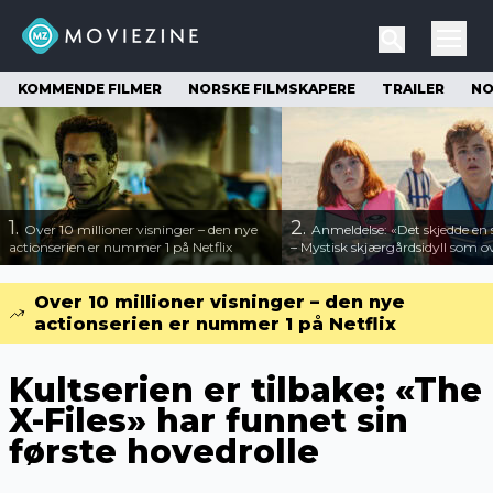
KOMMENDE FILMER
NORSKE FILMSKAPERE
TRAILER
NO
1.
2.
Over 10 millioner visninger – den nye
Anmeldelse: «Det skjedde e
actionserien er nummer 1 på Netflix
– Mystisk skjærgårdsidyll som o
Over 10 millioner visninger – den nye
actionserien er nummer 1 på Netflix
Kultserien er tilbake: «The
X-Files» har funnet sin
første hovedrolle