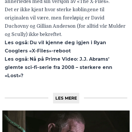
annerledes med sin versjon av «The X-Files».
Det er ikke kjent hvor sterke koblingene til
originalen vil være, men foreløpig er
David
Duchovny
og
Gillian Anderson (
for alltid vår Mulder
og Scully) ikke bekreftet.
Les også:
Du vil kjenne deg igjen i Ryan
Cooglers «X-Files»-reboot
Les også:
Nå på Prime Video: J.J. Abrams’
glemte sci-fi-serie fra 2008 – sterkere enn
«Lost»?
LES MERE