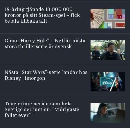
18-åring tjänade 13 000 000
kronor på sitt Steam-spel – fick
betala tillbaka allt
Glöm ”Harry Hole” – Netflix nästa
stora thrillerserie är svensk
Nästa ”Star Wars”-serie landar hos
Disney+ imorgon
True crime-serien som hela
Sverige ser just nu: ”Vidrigaste
fallet ever”