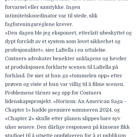
forvarsel eller samtykke. Ingen
intimitetskoordinator var til stede, slik
fagforeningsreglene krever.
«Den dagen ble jeg eksponert, etterlatt ubeskyttet og
dypt forrådt av et system som lovet sikkerhet og
profesjonalitet», sier LaBella i en uttalelse.
Costners advokater benekter anklagene og hevder
at produksjonen forklarte scenen til LaBella på
forhånd. De sier at hun ga «tommelen opp» etter
prøven og viste at hun var villig til å filme scenen.
Problemene tårner seg opp for Costners
lidenskapsprosjekt. «Horizon: An American Saga –
Chapter 1» hadde premiere sommeren 2024, og
«Chapter 2» skulle etter planen slippes bare syv
uker senere. Den dårlige responsen på kinoene fikk
studioet til å utsette oppfølgeren for å gi publikum