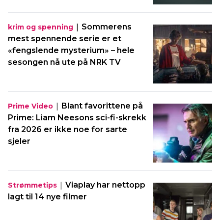
|
Sommerens
krim og spenning
mest spennende serie er et
«fengslende mysterium» – hele
sesongen nå ute på NRK TV
|
Blant favorittene på
Prime Video
Prime: Liam Neesons sci-fi-skrekk
fra 2026 er ikke noe for sarte
sjeler
|
Viaplay har nettopp
Strømmetips
lagt til 14 nye filmer