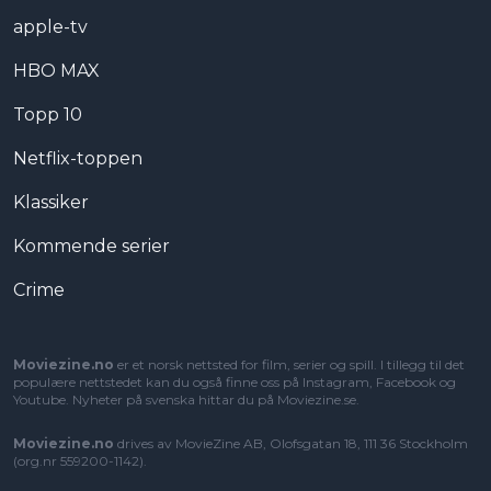
apple-tv
HBO MAX
Topp 10
Netflix-toppen
Klassiker
Kommende serier
Crime
Moviezine.no
er et norsk nettsted for film, serier og spill. I tillegg til det
populære nettstedet kan du også finne oss på Instagram, Facebook og
Youtube. Nyheter på svenska hittar du på
Moviezine.se
.
Moviezine.no
drives av MovieZine AB, Olofsgatan 18, 111 36 Stockholm
(org.nr 559200-1142).