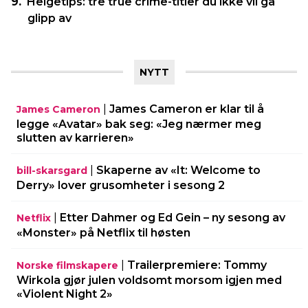
Helgetips: tre true crime-titler du ikke vil gå
glipp av
NYTT
|
James Cameron er klar til å
James Cameron
legge «Avatar» bak seg: «Jeg nærmer meg
slutten av karrieren»
|
Skaperne av «It: Welcome to
bill-skarsgard
Derry» lover grusomheter i sesong 2
|
Etter Dahmer og Ed Gein – ny sesong av
Netflix
«Monster» på Netflix til høsten
|
Trailerpremiere: Tommy
Norske filmskapere
Wirkola gjør julen voldsomt morsom igjen med
«Violent Night 2»