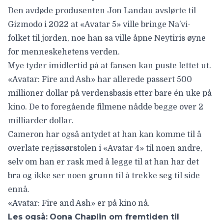
Den avdøde produsenten Jon Landau avslørte til
Gizmodo
i 2022 at «Avatar 5» ville bringe Na’vi-
folket til jorden, noe han sa ville åpne Neytiris øyne
for menneskehetens verden.
Mye tyder imidlertid på at fansen kan puste lettet ut.
«Avatar: Fire and Ash» har allerede passert 500
millioner dollar på verdensbasis etter bare én uke på
kino. De to foregående filmene nådde begge over 2
milliarder dollar.
Cameron har også antydet at han kan komme til å
overlate regissørstolen i «Avatar 4» til noen andre,
selv om han er rask med å legge til at han har det
bra og ikke ser noen grunn til å trekke seg til side
ennå.
«Avatar: Fire and Ash» er på kino nå.
Les også:
Oona Chaplin om fremtiden til