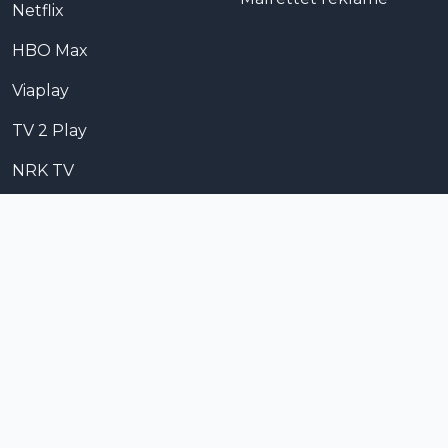
Netflix
HBO Max
Viaplay
TV 2 Play
NRK TV
Apple TV
Disney+
Prime Video
SkyShowtime
POPULÆRT
Kommende filmer