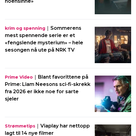
noensinne»
|
Sommerens
krim og spenning
mest spennende serie er et
«fengslende mysterium» – hele
sesongen nå ute på NRK TV
|
Blant favorittene på
Prime Video
Prime: Liam Neesons sci-fi-skrekk
fra 2026 er ikke noe for sarte
sjeler
|
Viaplay har nettopp
Strømmetips
lagt til 14 nye filmer