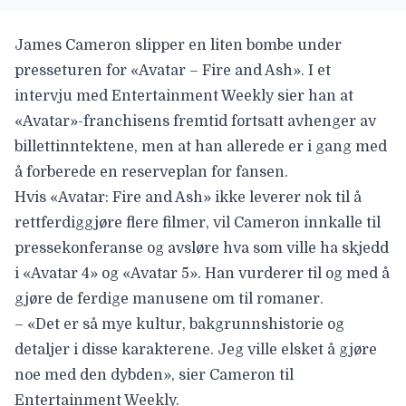
James Cameron slipper en liten bombe under
presseturen for
«Avatar – Fire and Ash
». I et
intervju med
Entertainment Weekly
sier han at
«Avatar»-franchisens fremtid fortsatt avhenger av
billettinntektene, men at han allerede er i gang med
å forberede en reserveplan for fansen.
Hvis «Avatar: Fire and Ash» ikke leverer nok til å
rettferdiggjøre flere filmer, vil Cameron
innkalle til
pressekonferanse
og avsløre hva som ville ha skjedd
i «Avatar 4» og «Avatar 5». Han vurderer til og med å
gjøre de ferdige manusene om til romaner.
– «Det er så mye kultur, bakgrunnshistorie og
detaljer i disse karakterene. Jeg ville elsket å gjøre
noe med den dybden», sier Cameron til
Entertainment Weekly.