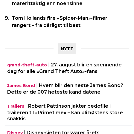
marerittaktig enn noensinne
Tom Hollands fire «Spider-Man»-filmer
rangert – fra dårligst til best
NYTT
|
27. august blir en spennende
grand-theft-auto
dag for alle «Grand Theft Auto»-fans
|
Hvem blir den neste James Bond?
James Bond
Dette er de 007 heteste kandidatene
|
Robert Pattinson jakter pedofile i
Trailers
traileren til «Primetime» – kan bli høstens store
snakkis
|
Disney-sjefen forsvarer årets
Disney