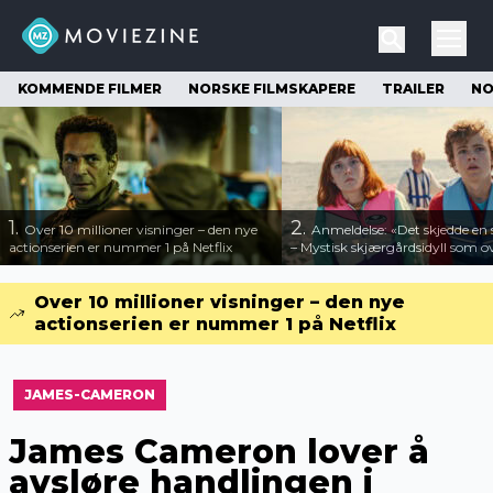
KOMMENDE FILMER
NORSKE FILMSKAPERE
TRAILER
NO
1.
2.
Over 10 millioner visninger – den nye
Anmeldelse: «Det skjedde e
actionserien er nummer 1 på Netflix
– Mystisk skjærgårdsidyll som o
Over 10 millioner visninger – den nye
actionserien er nummer 1 på Netflix
JAMES-CAMERON
James Cameron lover å
avsløre handlingen i