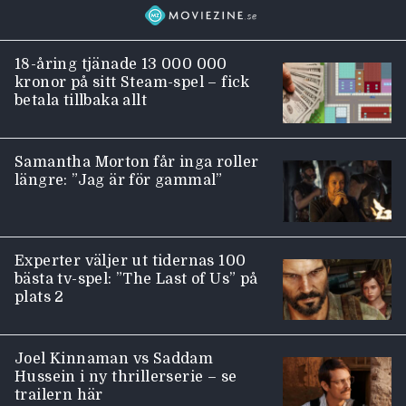
18-åring tjänade 13 000 000
kronor på sitt Steam-spel – fick
betala tillbaka allt
Samantha Morton får inga roller
längre: ”Jag är för gammal”
Experter väljer ut tidernas 100
bästa tv-spel: ”The Last of Us” på
plats 2
Joel Kinnaman vs Saddam
Hussein i ny thrillerserie – se
trailern här