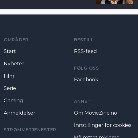
Moviezine footer navigation
OMRÅDER
BESTILL
Start
RSS-feed
Nyheter
FØLG OSS
Film
Facebook
Serie
Gaming
ANNET
Anmeldelser
Om MovieZine.no
Innstillinger for cookies
STRØMMETJENESTER
Målrettet reklame