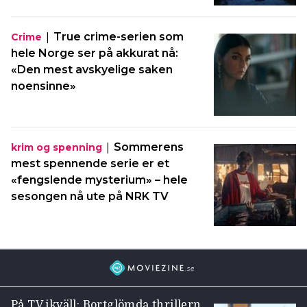
|
True crime-serien som
Crime
hele Norge ser på akkurat nå:
«Den mest avskyelige saken
noensinne»
|
Sommerens
krim og spenning
mest spennende serie er et
«fengslende mysterium» – hele
sesongen nå ute på NRK TV
På TV ikväll: Bortglömda thrillern