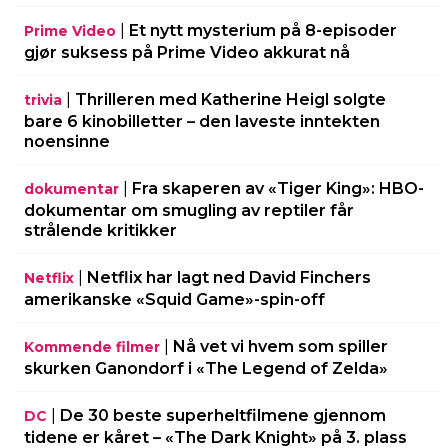
|
Et nytt mysterium på 8-episoder
Prime Video
gjør suksess på Prime Video akkurat nå
|
Thrilleren med Katherine Heigl solgte
trivia
bare 6 kinobilletter – den laveste inntekten
noensinne
|
Fra skaperen av «Tiger King»: HBO-
dokumentar
dokumentar om smugling av reptiler får
strålende kritikker
|
Netflix har lagt ned David Finchers
Netflix
amerikanske «Squid Game»-spin-off
|
Nå vet vi hvem som spiller
Kommende filmer
skurken Ganondorf i «The Legend of Zelda»
|
De 30 beste superheltfilmene gjennom
DC
tidene er kåret – «The Dark Knight» på 3. plass