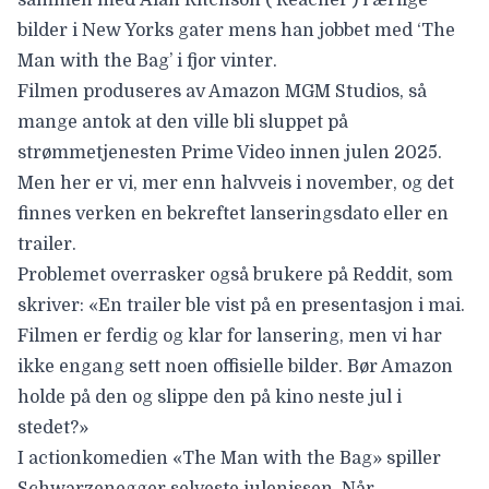
bilder i New Yorks gater mens han jobbet med ‘The
Man with the Bag’ i fjor vinter.
Filmen produseres av Amazon MGM Studios, så
mange antok at den ville bli sluppet på
strømmetjenesten Prime Video innen julen 2025.
Men her er vi, mer enn halvveis i november, og det
finnes verken en bekreftet lanseringsdato eller en
trailer.
Problemet overrasker også brukere på
Reddit
, som
skriver: «En trailer ble vist på en presentasjon i mai.
Filmen er ferdig og klar for lansering, men vi har
ikke engang sett noen offisielle bilder. Bør Amazon
holde på den og slippe den på kino neste jul i
stedet?»
I actionkomedien «
The Man with the Bag
» spiller
Schwarzenegger selveste julenissen. Når