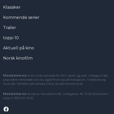
Klassiker
Kommende serier
Trailer
topp-10
Aktuell på kino
Norsk kinofilm
Moviezine.no
er et norsk nettsted for film, serier og spill. I tillegg til det
populære nettstedet kan du også finne oss på Instagram, Facebook og
Youtube. Nyheter på svenska hittar du på
Moviezine.se
.
Moviezine.no
drives av MovieZine AB, Olofsgatan 18, 111 36 Stockholm
(org.nr 559200-1142).
Facebook