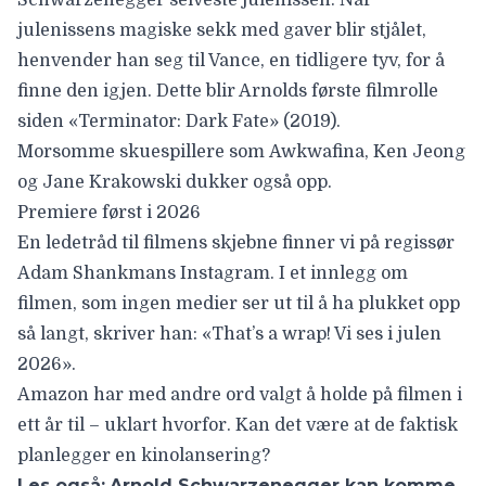
julenissens magiske sekk med gaver blir stjålet,
henvender han seg til Vance, en tidligere tyv, for å
finne den igjen. Dette blir Arnolds første filmrolle
siden «Terminator: Dark Fate» (2019).
Morsomme skuespillere som
Awkwafina
,
Ken Jeong
og
Jane Krakowski
dukker også opp.
Premiere først i 2026
En ledetråd til filmens skjebne finner vi på regissør
Adam Shankmans
Instagram. I et
innlegg
om
filmen, som ingen medier ser ut til å ha plukket opp
så langt, skriver han: «That’s a wrap! Vi ses i julen
2026».
Amazon har med andre ord valgt å holde på filmen i
ett år til – uklart hvorfor. Kan det være at de faktisk
planlegger en kinolansering?
Les også:
Arnold Schwarzenegger kan komme