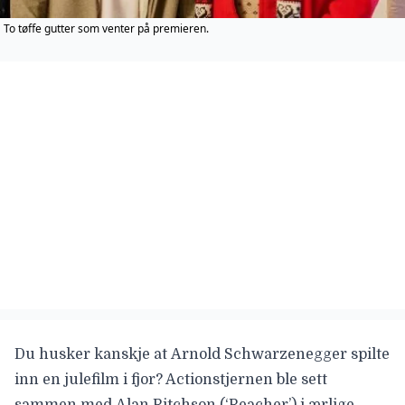
To tøffe gutter som venter på premieren.
Du husker kanskje at
Arnold Schwarzenegger
spilte
inn en julefilm i fjor? Actionstjernen ble sett
sammen med
Alan Ritchson
(‘Reacher’) i ærlige