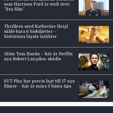
som Harrison Ford är stolt över:
”Bra film”
Thrillern med Katherine Heigl
sålde bara 6 biobiljetter –
historiens lägsta intäkter
Glöm Tom Hanks – här är Netflix
nya Robert Langdon-skådis
SVT Play har precis lagt till 17 nya
filmer – här är mina 3 bästa tips
Moviezine footer navigation