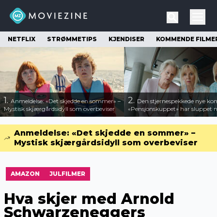
NETFLIX
STRØMMETIPS
KJENDISER
KOMMENDE FILME
1.
2.
Anmeldelse: «Det skjedde en sommer» –
Den stjernespekkede nye ko
Mystisk skjærgårdsidyll som overbeviser
«Pensjonskuppet» har sluppet ny
Anmeldelse: «Det skjedde en sommer» –
Mystisk skjærgårdsidyll som overbeviser
AMAZON
JULFILMER
Hva skjer med Arnold
Schwarzeneggers