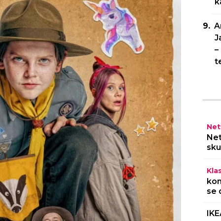
k
A
J
–
t
Netf
Net
sku
Kla
kom
se 
IKE