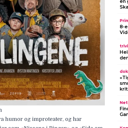
en 
Ska
Pri
8-e
Vid
triv
Hei
den
dok
«Ti
smu
kri
Netf
Fin
m
Gam
ra humor og improteater, og har