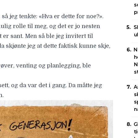
s
p
, så jeg tenkte: «Hva er dette for noe?».
ig rolle til meg, og det er jo nesten
S
u
 er sant. Men så ble jeg invitert til
a skjønte jeg at dette faktisk kunne skje,
N
h
N
øver, venting og planlegging, ble
s
 sett, og da var det i gang. Da måtte jeg
A
s
n.
s
n
G
t