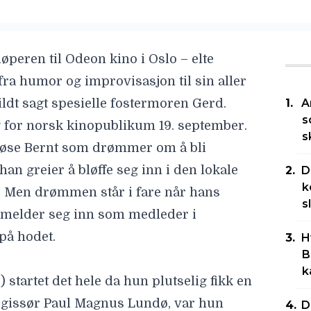
øperen til Odeon kino i Oslo – elte
fra humor og improvisasjon til sin aller
ildt sagt spesielle fostermoren Gerd.
A
s
g for norsk kinopublikum 19. september.
s
løse Bernt som drømmer om å bli
han greier å bløffe seg inn i den lokale
D
k
 Men drømmen står i fare når hans
s
melder seg inn som medleder i
på hodet.
H
B
k
startet det hele da hun plutselig fikk en
egissør
Paul Magnus Lundø
, var hun
D