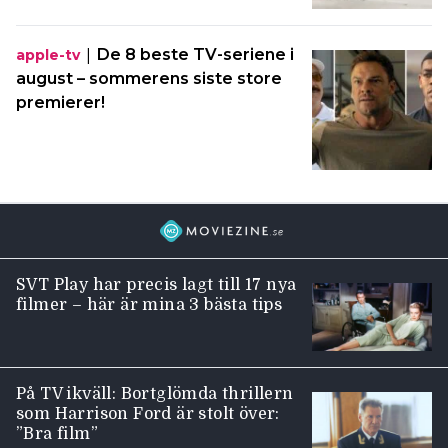
|
De 8 beste TV-seriene i
apple-tv
august – sommerens siste store
premierer!
SVT Play har precis lagt till 17 nya
filmer – här är mina 3 bästa tips
På TV ikväll: Bortglömda thrillern
som Harrison Ford är stolt över:
”Bra film”