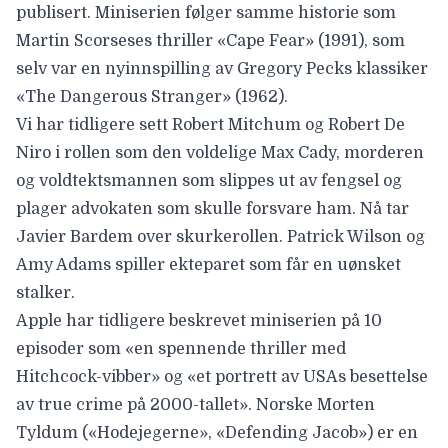
publisert. Miniserien følger samme historie som
Martin Scorseses thriller «Cape Fear» (1991), som
selv var en nyinnspilling av Gregory Pecks klassiker
«The Dangerous Stranger» (1962).
Vi har tidligere sett Robert Mitchum og Robert De
Niro i rollen som den voldelige Max Cady, morderen
og voldtektsmannen som slippes ut av fengsel og
plager advokaten som skulle forsvare ham. Nå tar
Javier Bardem
over skurkerollen.
Patrick Wilson
og
Amy Adams
spiller ekteparet som får en uønsket
stalker.
Apple har tidligere beskrevet miniserien på 10
episoder som «en spennende thriller med
Hitchcock-vibber» og «et portrett av USAs besettelse
av true crime på 2000-tallet». Norske
Morten
Tyldum
(«Hodejegerne», «Defending Jacob») er en