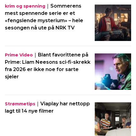
|
Sommerens
krim og spenning
mest spennende serie er et
«fengslende mysterium» – hele
sesongen nå ute på NRK TV
|
Blant favorittene på
Prime Video
Prime: Liam Neesons sci-fi-skrekk
fra 2026 er ikke noe for sarte
sjeler
|
Viaplay har nettopp
Strømmetips
lagt til 14 nye filmer