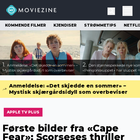
KOMMENDE FILMER
KJENDISER
STRØMMETIPS
NETFLI
1.
2.
Anmeldelse: «Det skjedde en sommer» –
Den stjernespekkede nye ko
Mystisk skjærgårdsidyll som overbeviser
«Pensjonskuppet» har sluppet ny
Anmeldelse: «Det skjedde en sommer» –
Mystisk skjærgårdsidyll som overbeviser
APPLE TV PLUS
Første bilder fra «Cape
Fear»: Scorseses thriller