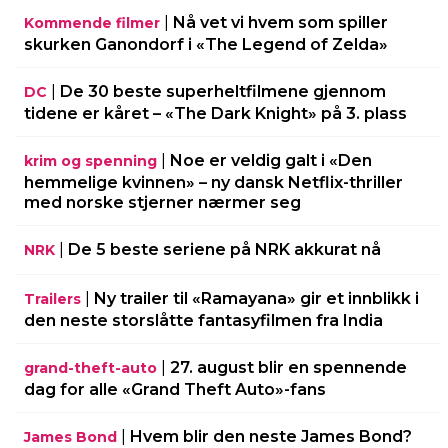
|
Nå vet vi hvem som spiller
Kommende filmer
skurken Ganondorf i «The Legend of Zelda»
|
De 30 beste superheltfilmene gjennom
DC
tidene er kåret – «The Dark Knight» på 3. plass
|
Noe er veldig galt i «Den
krim og spenning
hemmelige kvinnen» – ny dansk Netflix-thriller
med norske stjerner nærmer seg
|
De 5 beste seriene på NRK akkurat nå
NRK
|
Ny trailer til «Ramayana» gir et innblikk i
Trailers
den neste storslåtte fantasyfilmen fra India
|
27. august blir en spennende
grand-theft-auto
dag for alle «Grand Theft Auto»-fans
|
Hvem blir den neste James Bond?
James Bond