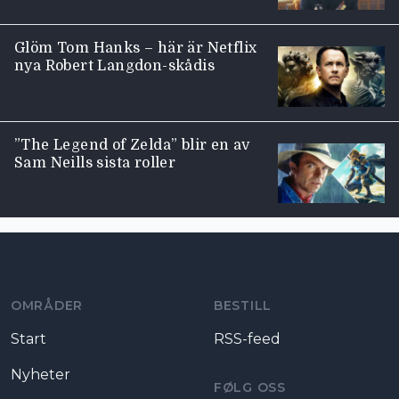
Glöm Tom Hanks – här är Netflix
nya Robert Langdon-skådis
”The Legend of Zelda” blir en av
Sam Neills sista roller
Moviezine footer navigation
OMRÅDER
BESTILL
Start
RSS-feed
Nyheter
FØLG OSS