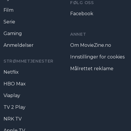
FØLG OSS
Film
Facebook
Serie
Gaming
ANNET
Anmeldelser
Om MovieZine.no
Innstillinger for cookies
STRØMMETJENESTER
Målrettet reklame
Netflix
HBO Max
Viaplay
TV 2 Play
NRK TV
Apple TV