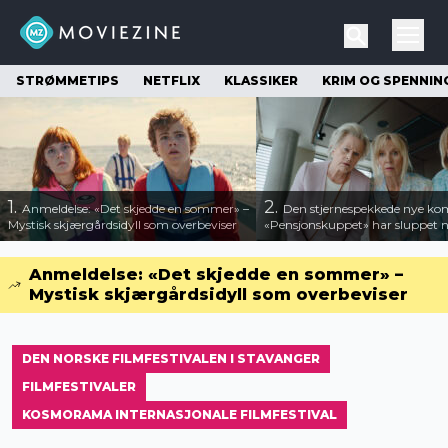
STRØMMETIPS
NETFLIX
KLASSIKER
KRIM OG SPENNIN
1.
2.
Anmeldelse: «Det skjedde en sommer» –
Den stjernespekkede nye ko
Mystisk skjærgårdsidyll som overbeviser
«Pensjonskuppet» har sluppet ny
Anmeldelse: «Det skjedde en sommer» –
Mystisk skjærgårdsidyll som overbeviser
DEN NORSKE FILMFESTIVALEN I STAVANGER
FILMFESTIVALER
KOSMORAMA INTERNASJONALE FILMFESTIVAL