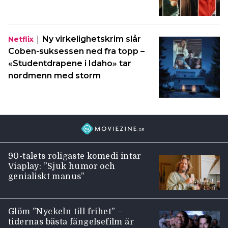
|
Ny virkelighetskrim slår
Netflix
Coben-suksessen ned fra topp –
«Studentdrapene i Idaho» tar
nordmenn med storm
90-talets roligaste komedi intar
Viaplay: ”Sjuk humor och
genialiskt manus”
Glöm ”Nyckeln till frihet” –
tidernas bästa fängelsefilm är