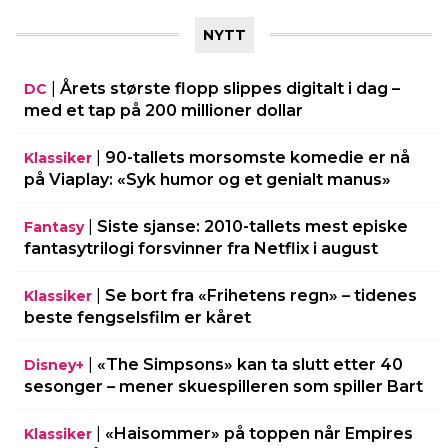
NYTT
|
Årets største flopp slippes digitalt i dag –
DC
med et tap på 200 millioner dollar
|
90-tallets morsomste komedie er nå
Klassiker
på Viaplay: «Syk humor og et genialt manus»
|
Siste sjanse: 2010-tallets mest episke
Fantasy
fantasytrilogi forsvinner fra Netflix i august
|
Se bort fra «Frihetens regn» – tidenes
Klassiker
beste fengselsfilm er kåret
|
«The Simpsons» kan ta slutt etter 40
Disney+
sesonger – mener skuespilleren som spiller Bart
|
«Haisommer» på toppen når Empires
Klassiker