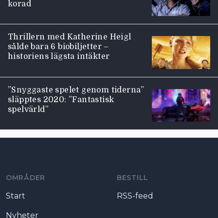
korad
Thrillern med Katherine Heigl
sålde bara 6 biobiljetter –
historiens lägsta intäkter
”Snyggaste spelet genom tiderna”
släpptes 2020: ”Fantastisk
spelvärld”
Moviezine footer navigation
OMRÅDER
BESTILL
Start
RSS-feed
Nyheter