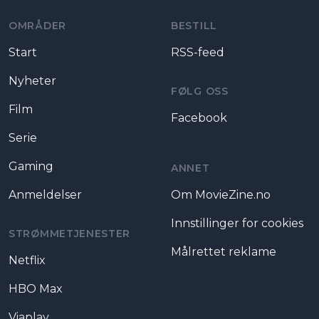
OMRÅDER
BESTILL
Start
RSS-feed
Nyheter
FØLG OSS
Film
Facebook
Serie
Gaming
ANNET
Anmeldelser
Om MovieZine.no
Innstillinger for cookies
STRØMMETJENESTER
Målrettet reklame
Netflix
HBO Max
Viaplay