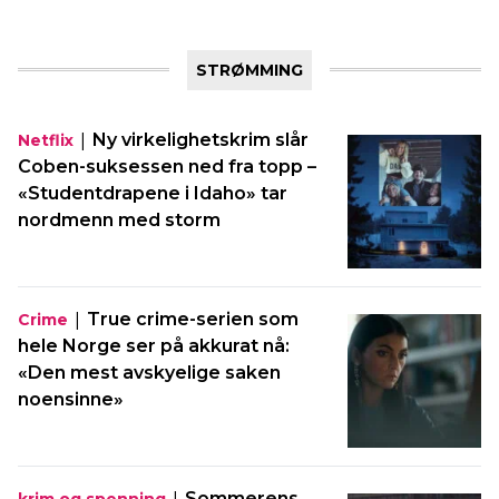
STRØMMING
|
Ny virkelighetskrim slår
Netflix
Coben-suksessen ned fra topp –
«Studentdrapene i Idaho» tar
nordmenn med storm
|
True crime-serien som
Crime
hele Norge ser på akkurat nå:
«Den mest avskyelige saken
noensinne»
|
Sommerens
krim og spenning