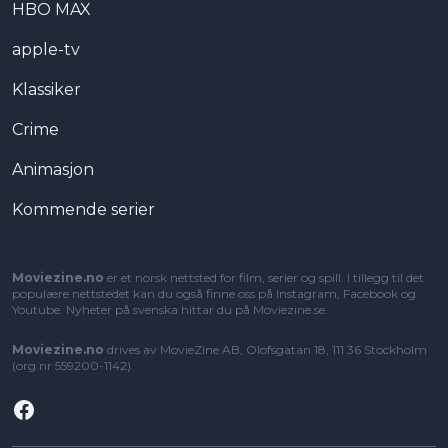
HBO MAX
apple-tv
Klassiker
Crime
Animasjon
Kommende serier
Moviezine.no
er et norsk nettsted for film, serier og spill. I tillegg til det
populære nettstedet kan du også finne oss på Instagram, Facebook og
Youtube. Nyheter på svenska hittar du på
Moviezine.se
.
Moviezine.no
drives av MovieZine AB, Olofsgatan 18, 111 36 Stockholm
(org.nr 559200-1142).
Facebook