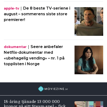
|
De 8 beste TV-seriene i
apple-tv
august – sommerens siste store
premierer!
|
Seere anbefaler
dokumentar
Netflix-dokumentar med
«ubehagelig vending» – nr. 1 på
topplisten i Norge
18-åring tjänade 13 000 000
kronor på sitt Steam-spel – fick