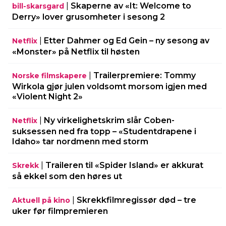
|
Skaperne av «It: Welcome to
bill-skarsgard
Derry» lover grusomheter i sesong 2
|
Etter Dahmer og Ed Gein – ny sesong av
Netflix
«Monster» på Netflix til høsten
|
Trailerpremiere: Tommy
Norske filmskapere
Wirkola gjør julen voldsomt morsom igjen med
«Violent Night 2»
|
Ny virkelighetskrim slår Coben-
Netflix
suksessen ned fra topp – «Studentdrapene i
Idaho» tar nordmenn med storm
|
Traileren til «Spider Island» er akkurat
Skrekk
så ekkel som den høres ut
|
Skrekkfilmregissør død – tre
Aktuell på kino
uker før filmpremieren