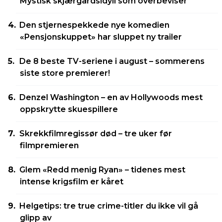
Mystisk skjærgårdsidyll som overbeviser
Den stjernespekkede nye komedien
«Pensjonskuppet» har sluppet ny trailer
De 8 beste TV-seriene i august – sommerens
siste store premierer!
Denzel Washington – en av Hollywoods mest
oppskrytte skuespillere
Skrekkfilmregissør død – tre uker før
filmpremieren
Glem «Redd menig Ryan» – tidenes mest
intense krigsfilm er kåret
Helgetips: tre true crime-titler du ikke vil gå
glipp av