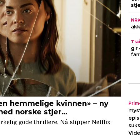
stj
NR
akk
Trai
gir
fan
Prim
myst
epis
suks
Vide