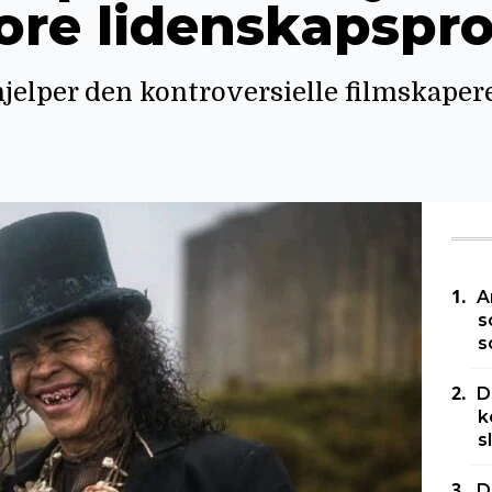
tore lidenskapspr
jelper den kontroversielle filmskape
A
s
s
D
k
s
D