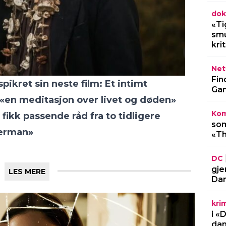
dok
«Ti
smu
kri
Netf
Fin
pikret sin neste film: Et intimt
Gam
«en meditasjon over livet og døden»
Kom
ikk passende råd fra to tidligere
som
perman»
«Th
DC
gje
LES MERE
Dar
kri
i «
dan