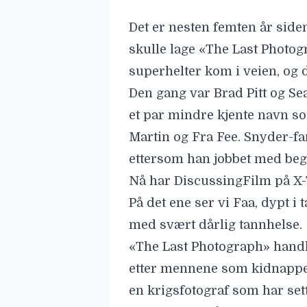
Det er nesten femten år side
skulle lage «The Last Photog
superhelter kom i veien, og d
Den gang var Brad Pitt og Sean
et par mindre kjente navn so
Martin og Fra Fee. Snyder-fa
ettersom han jobbet med begg
Nå har
DiscussingFilm på X-
På det ene ser vi Faa, dypt i 
med svært dårlig tannhelse.
«The Last Photograph» handl
etter mennene som kidnappet
en krigsfotograf som har se