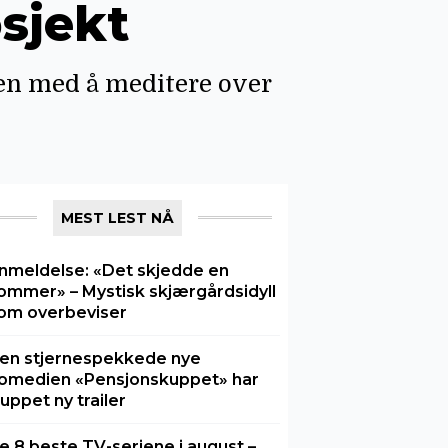
osjekt
ren med å meditere over
MEST LEST NÅ
nmeldelse: «Det skjedde en
ommer» – Mystisk skjærgårdsidyll
om overbeviser
en stjernespekkede nye
omedien «Pensjonskuppet» har
luppet ny trailer
e 8 beste TV-seriene i august –