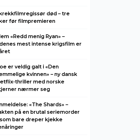
krekkfilmregissør død – tre
ker før filmpremieren
lem «Redd menig Ryan» –
idenes mest intense krigsfilm er
året
oe er veldig galt i «Den
emmelige kvinnen» – ny dansk
etflix-thriller med norske
tjerner nærmer seg
nmeldelse: «The Shards» –
akten på en brutal seriemorder
 som bare dreper kjekke
enåringer