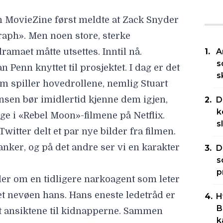
n MovieZine først meldte at Zack Snyder
raph». Men noen store, sterke
ramaet måtte utsettes. Inntil nå.
A
s
 Penn knyttet til prosjektet. I dag er det
s
m spiller hovedrollene, nemlig Stuart
nsen bør imidlertid kjenne dem igjen,
D
k
e i «Rebel Moon»-filmene på Netflix.
s
Twitter
delt et par nye bilder fra filmen.
tanker, og på det andre ser vi en karakter
D
s
p
er om en tidligere narkoagent som leter
 nevøen hans. Hans eneste ledetråd er
H
B
tt ansiktene til kidnapperne. Sammen
k