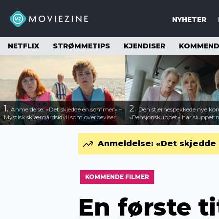
NYHETER
NETFLIX
STRØMMETIPS
KJENDISER
KOMMENDE
1.
2.
Anmeldelse: «Det skjedde en sommer» –
Den stjernespekkede nye ko
Mystisk skjærgårdsidyll som overbeviser
«Pensjonskuppet» har sluppet ny
Anmeldelse: «Det skjedde 
KOMMENDE FILMER
En første t