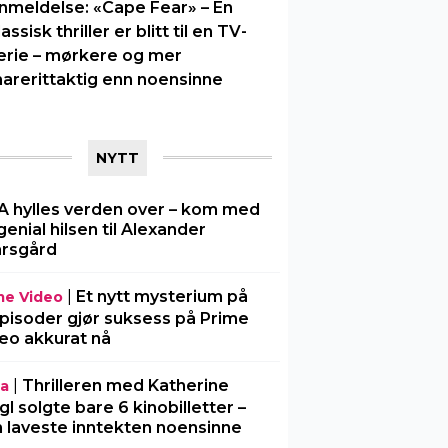
nmeldelse: «Cape Fear» – En
lassisk thriller er blitt til en TV-
erie – mørkere og mer
arerittaktig enn noensinne
NYTT
A hylles verden over – kom med
genial hilsen til Alexander
rsgård
|
Et nytt mysterium på
me Video
pisoder gjør suksess på Prime
eo akkurat nå
|
Thrilleren med Katherine
ia
gl solgte bare 6 kinobilletter –
 laveste inntekten noensinne