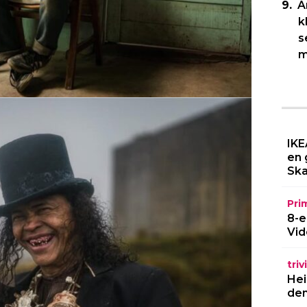
A
k
s
m
IKE
en 
Ska
Pri
8-e
Vid
triv
Hei
den