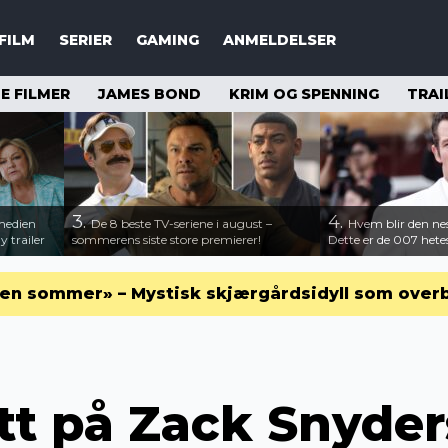
FILM
SERIER
GAMING
ANMELDELSER
 FILMER
JAMES BOND
KRIM OG SPENNING
TRAI
3.
4.
medien
De 8 beste TV-seriene i august –
Hvem blir den n
 trailer
sommerens siste store premierer!
Dette er de 007 hete
en sommer» – Mystisk skjærgårdsidyll som over
itt på Zack Snyde