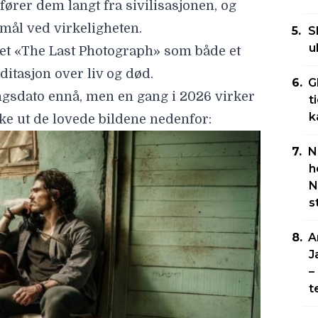
fører dem langt fra sivilisasjonen, og
smål ved virkeligheten.
S
u
vet «The Last Photograph» som både et
itasjon over liv og død.
G
ingsdato ennå, men en gang i 2026 virker
t
k
kke ut de lovede bildene nedenfor:
N
h
N
s
A
J
–
t