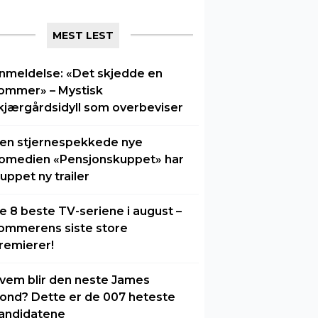
MEST LEST
nmeldelse: «Det skjedde en
ommer» – Mystisk
kjærgårdsidyll som overbeviser
en stjernespekkede nye
omedien «Pensjonskuppet» har
luppet ny trailer
e 8 beste TV-seriene i august –
ommerens siste store
remierer!
vem blir den neste James
ond? Dette er de 007 heteste
andidatene