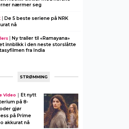
erner nærmer seg
|
De 5 beste seriene på NRK
K
urat nå
|
Ny trailer til «Ramayana»
lers
 et innblikk i den neste storslåtte
tasyfilmen fra India
STRØMMING
|
Et nytt
e Video
erium på 8-
oder gjør
ess på Prime
o akkurat nå