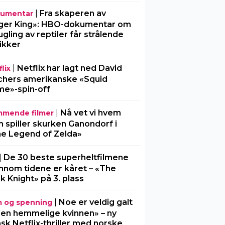
|
Fra skaperen av
umentar
ger King»: HBO-dokumentar om
gling av reptiler får strålende
tikker
|
Netflix har lagt ned David
lix
chers amerikanske «Squid
e»-spin-off
|
Nå vet vi hvem
mende filmer
 spiller skurken Ganondorf i
e Legend of Zelda»
|
De 30 beste superheltfilmene
nnom tidene er kåret – «The
k Knight» på 3. plass
|
Noe er veldig galt
m og spenning
Den hemmelige kvinnen» – ny
sk Netflix-thriller med norske