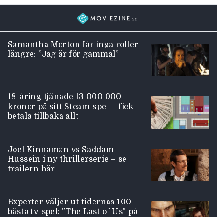
Samantha Morton får inga roller
längre: ”Jag är för gammal”
18-åring tjänade 13 000 000
kronor på sitt Steam-spel – fick
betala tillbaka allt
Joel Kinnaman vs Saddam
Hussein i ny thrillerserie – se
trailern här
Experter väljer ut tidernas 100
bästa tv-spel: ”The Last of Us” på