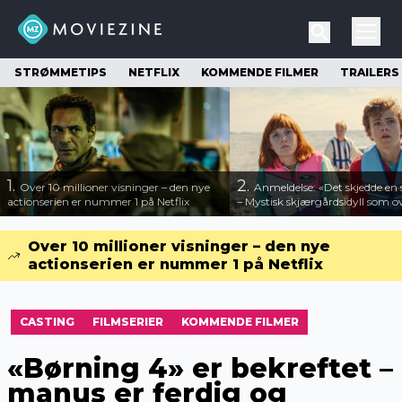
STRØMMETIPS
NETFLIX
KOMMENDE FILMER
TRAILERS
1.
2.
Over 10 millioner visninger – den nye
Anmeldelse: «Det skjedde e
actionserien er nummer 1 på Netflix
– Mystisk skjærgårdsidyll som o
Over 10 millioner visninger – den nye
actionserien er nummer 1 på Netflix
CASTING
FILMSERIER
KOMMENDE FILMER
«Børning 4» er bekreftet –
manus er ferdig og