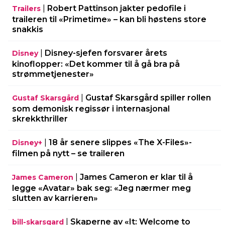
|
Robert Pattinson jakter pedofile i
Trailers
traileren til «Primetime» – kan bli høstens store
snakkis
|
Disney-sjefen forsvarer årets
Disney
kinoflopper: «Det kommer til å gå bra på
strømmetjenester»
|
Gustaf Skarsgård spiller rollen
Gustaf Skarsgård
som demonisk regissør i internasjonal
skrekkthriller
|
18 år senere slippes «The X-Files»-
Disney+
filmen på nytt – se traileren
|
James Cameron er klar til å
James Cameron
legge «Avatar» bak seg: «Jeg nærmer meg
slutten av karrieren»
|
Skaperne av «It: Welcome to
bill-skarsgard