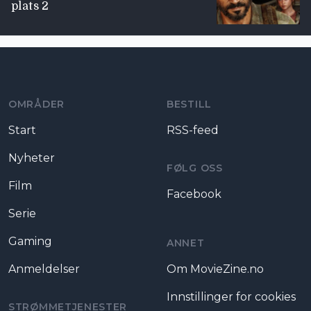
plats 2
Moviezine footer navigation
OMRÅDER
BESTILL
Start
RSS-feed
Nyheter
FØLG OSS
Film
Facebook
Serie
Gaming
ANNET
Anmeldelser
Om MovieZine.no
Innstillinger for cookies
STRØMMETJENESTER