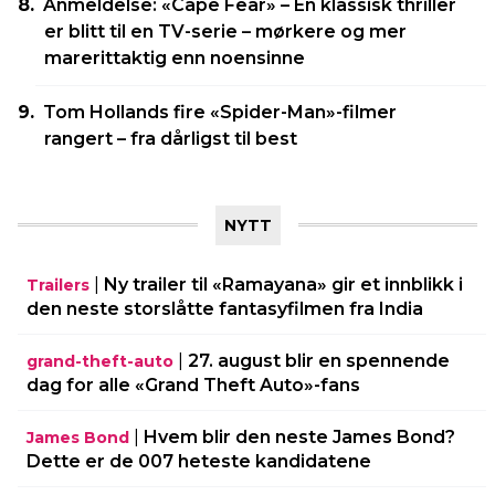
Anmeldelse: «Cape Fear» – En klassisk thriller
er blitt til en TV-serie – mørkere og mer
marerittaktig enn noensinne
Tom Hollands fire «Spider-Man»-filmer
rangert – fra dårligst til best
NYTT
|
Ny trailer til «Ramayana» gir et innblikk i
Trailers
den neste storslåtte fantasyfilmen fra India
|
27. august blir en spennende
grand-theft-auto
dag for alle «Grand Theft Auto»-fans
|
Hvem blir den neste James Bond?
James Bond
Dette er de 007 heteste kandidatene