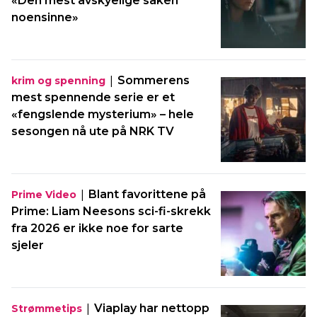
«Den mest avskyelige saken
noensinne»
|
Sommerens
krim og spenning
mest spennende serie er et
«fengslende mysterium» – hele
sesongen nå ute på NRK TV
|
Blant favorittene på
Prime Video
Prime: Liam Neesons sci-fi-skrekk
fra 2026 er ikke noe for sarte
sjeler
|
Viaplay har nettopp
Strømmetips