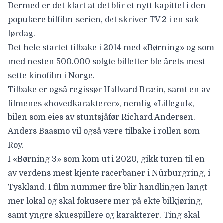
Dermed er det klart at det blir et nytt kapittel i den
populære bilfilm-serien, det skriver TV 2
i en sak
lørdag
.
Det hele startet tilbake i 2014 med «
Børning
» og som
med nesten 500.000 solgte billetter ble årets mest
sette kinofilm i Norge.
Tilbake er også regissør
Hallvard Bræin
, samt en av
filmenes «hovedkarakterer», nemlig «
Lillegul
«,
bilen som eies av stuntsjåfør Richard Andersen.
Anders Baasmo
vil også være tilbake i rollen som
Roy.
I «Børning 3» som kom ut i 2020, gikk turen til en
av verdens mest kjente racerbaner i Nürburgring, i
Tyskland. I film nummer fire blir handlingen langt
mer lokal og skal fokusere mer på ekte bilkjøring,
samt yngre skuespillere og karakterer. Ting skal