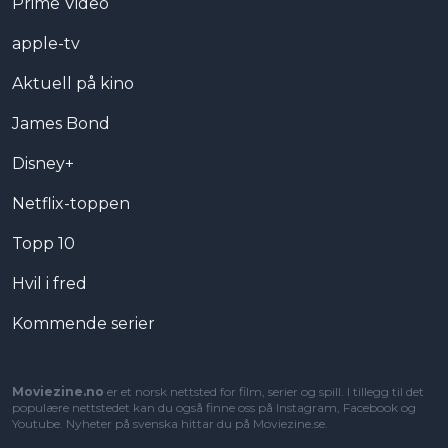
Prime Video
apple-tv
Aktuell på kino
James Bond
Disney+
Netflix-toppen
Topp 10
Hvil i fred
Kommende serier
Moviezine.no
er et norsk nettsted for film, serier og spill. I tillegg til det
populære nettstedet kan du også finne oss på Instagram, Facebook og
Youtube. Nyheter på svenska hittar du på
Moviezine.se
.