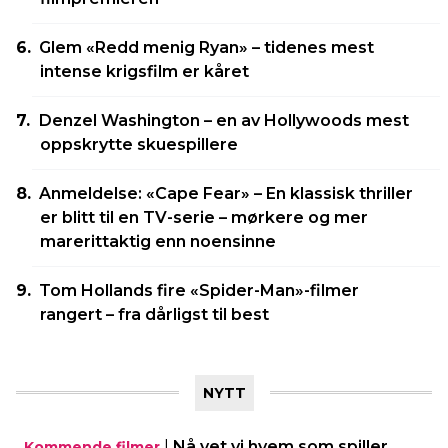
Glem «Redd menig Ryan» – tidenes mest
intense krigsfilm er kåret
Denzel Washington – en av Hollywoods mest
oppskrytte skuespillere
Anmeldelse: «Cape Fear» – En klassisk thriller
er blitt til en TV-serie – mørkere og mer
marerittaktig enn noensinne
Tom Hollands fire «Spider-Man»-filmer
rangert – fra dårligst til best
NYTT
|
Nå vet vi hvem som spiller
Kommende filmer