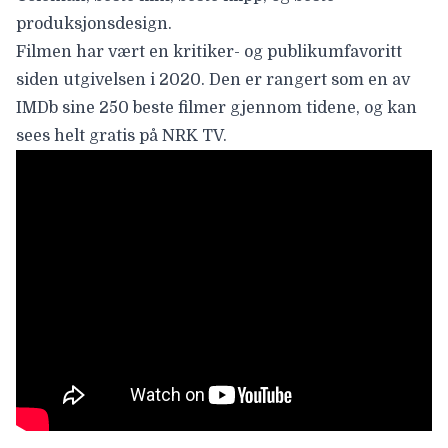
produksjonsdesign.
Filmen har vært en kritiker- og publikumfavoritt
siden utgivelsen i 2020. Den er rangert som en av
IMDb sine 250 beste filmer gjennom tidene, og kan
sees helt gratis på
NRK TV
.