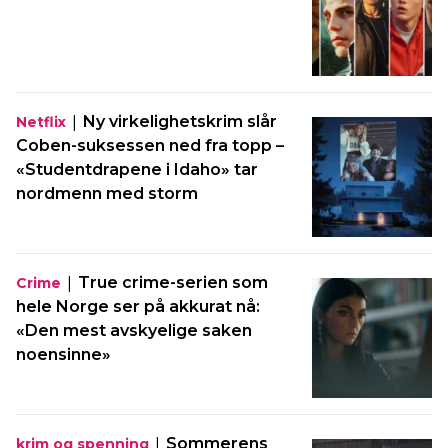
|
Ny virkelighetskrim slår
Netflix
Coben-suksessen ned fra topp –
«Studentdrapene i Idaho» tar
nordmenn med storm
|
True crime-serien som
Crime
hele Norge ser på akkurat nå:
«Den mest avskyelige saken
noensinne»
|
Sommerens
krim og spenning