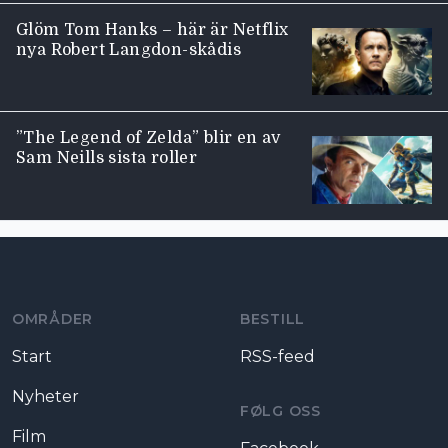
Glöm Tom Hanks – här är Netflix
nya Robert Langdon-skådis
”The Legend of Zelda” blir en av
Sam Neills sista roller
Moviezine footer navigation
OMRÅDER
BESTILL
Start
RSS-feed
Nyheter
FØLG OSS
Film