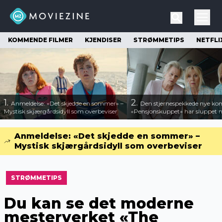
KOMMENDE FILMER
KJENDISER
STRØMMETIPS
NETFLI
1.
2.
Anmeldelse: «Det skjedde en sommer» –
Den stjernespekkede nye ko
Mystisk skjærgårdsidyll som overbeviser
«Pensjonskuppet» har sluppet ny
Anmeldelse: «Det skjedde en sommer» –
Mystisk skjærgårdsidyll som overbeviser
STRØMMETIPS
Du kan se det moderne
mesterverket «The