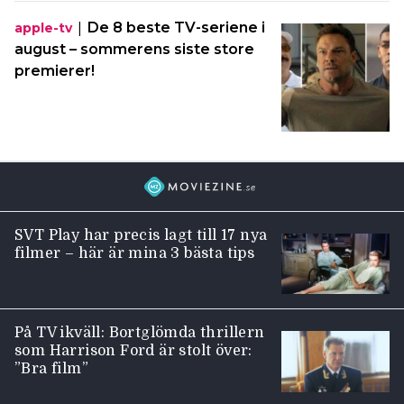
|
De 8 beste TV-seriene i
apple-tv
august – sommerens siste store
premierer!
SVT Play har precis lagt till 17 nya
filmer – här är mina 3 bästa tips
På TV ikväll: Bortglömda thrillern
som Harrison Ford är stolt över:
”Bra film”