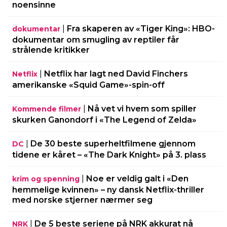
noensinne
|
Fra skaperen av «Tiger King»: HBO-
dokumentar
dokumentar om smugling av reptiler får
strålende kritikker
|
Netflix har lagt ned David Finchers
Netflix
amerikanske «Squid Game»-spin-off
|
Nå vet vi hvem som spiller
Kommende filmer
skurken Ganondorf i «The Legend of Zelda»
|
De 30 beste superheltfilmene gjennom
DC
tidene er kåret – «The Dark Knight» på 3. plass
|
Noe er veldig galt i «Den
krim og spenning
hemmelige kvinnen» – ny dansk Netflix-thriller
med norske stjerner nærmer seg
|
De 5 beste seriene på NRK akkurat nå
NRK