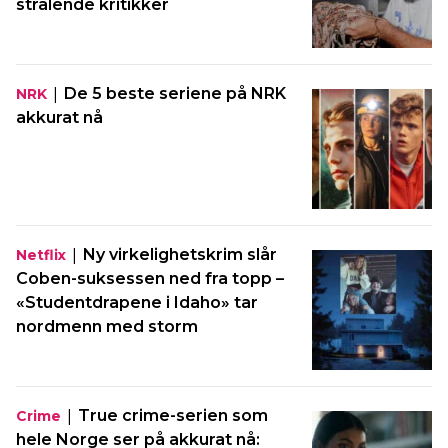
strålende kritikker
|
De 5 beste seriene på NRK
NRK
akkurat nå
|
Ny virkelighetskrim slår
Netflix
Coben-suksessen ned fra topp –
«Studentdrapene i Idaho» tar
nordmenn med storm
|
True crime-serien som
Crime
hele Norge ser på akkurat nå: