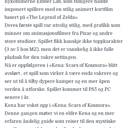
nykommerne Ember Lab, som tidligere hadde
imponert spillere med en stilig animert kortfilm
basert på «The Legend of Zelda».
Deres første spill var
utrolig stilig,
med
grafikk som
minner om animasjonsfilmer fra Pixar og andre
store studioer. Spillet fikk kanskje ikke toppkarakter
(
3 av 5
hos MZ), men det er vanskelig å ikke falle
pladask for den vakre settingen.
Nå er oppfølgeren i
«Kena: Scars of Kosmora»
blitt
avslørt
, et spill som virker å være enda vakrere og
ser ut til å tilby dypere kamper og en mer åpen
verden å utforske. Spillet kommer til PS5 og PC
senere i år.
Kena har vokst opp i «Kena: Scars of Kosmora».
Denne gangen møter vi en
eldre Kena og en mer
erfaren åndelig guide som
reiser til den mystiske