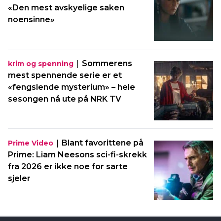
«Den mest avskyelige saken
noensinne»
|
Sommerens
krim og spenning
mest spennende serie er et
«fengslende mysterium» – hele
sesongen nå ute på NRK TV
|
Blant favorittene på
Prime Video
Prime: Liam Neesons sci-fi-skrekk
fra 2026 er ikke noe for sarte
sjeler