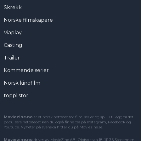
Skrekk
Norske filmskapere
Viaplay
Casting
Trailer
Kommende serier
Norsk kinofilm
topplistor
Moviezine.no
er et norsk nettsted for film, serier og spill. I tillegg til det
populære nettstedet kan du også finne oss på Instagram, Facebook og
Youtube. Nyheter på svenska hittar du på
Moviezine.se
.
Moviezine.no
drives av MovieZine AB, Olofsgatan 18, 111 36 Stockholm