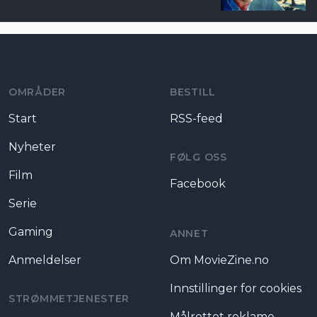
Moviezine footer navigation
OMRÅDER
BESTILL
Start
RSS-feed
Nyheter
FØLG OSS
Film
Facebook
Serie
Gaming
ANNET
Anmeldelser
Om MovieZine.no
Innstillinger for cookies
STRØMMETJENESTER
Målrettet reklame