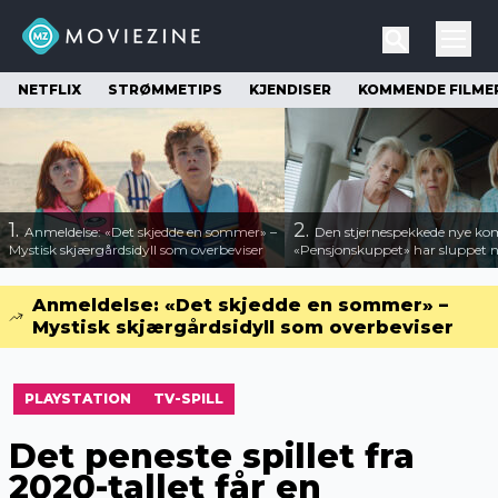
NETFLIX
STRØMMETIPS
KJENDISER
KOMMENDE FILME
1.
2.
Anmeldelse: «Det skjedde en sommer» –
Den stjernespekkede nye ko
Mystisk skjærgårdsidyll som overbeviser
«Pensjonskuppet» har sluppet ny
Anmeldelse: «Det skjedde en sommer» –
Mystisk skjærgårdsidyll som overbeviser
PLAYSTATION
TV-SPILL
Det peneste spillet fra
2020-tallet får en