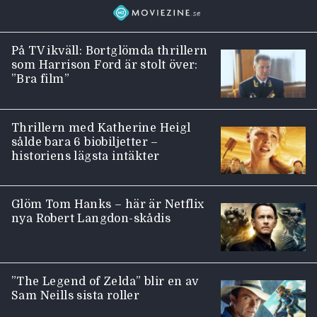
På TV ikväll: Bortglömda thrillern
som Harrison Ford är stolt över:
”Bra film”
Thrillern med Katherine Heigl
sålde bara 6 biobiljetter –
historiens lägsta intäkter
Glöm Tom Hanks – här är Netflix
nya Robert Langdon-skådis
”The Legend of Zelda” blir en av
Sam Neills sista roller