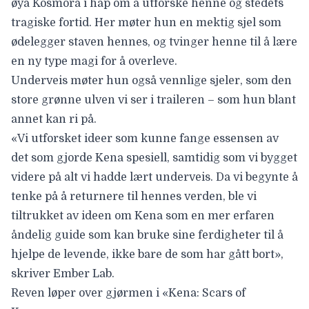
øya Kosmora i håp om å utforske henne og stedets
tragiske fortid. Her møter hun en mektig sjel som
ødelegger staven hennes, og tvinger henne til å lære
en ny type magi for å overleve.
Underveis møter hun også vennlige sjeler, som den
store grønne ulven vi
ser i traileren –
som hun blant
annet kan ri på.
«Vi utforsket ideer som kunne fange essensen av
det som gjorde Kena spesiell, samtidig som vi bygget
videre på alt vi hadde lært underveis. Da vi begynte å
tenke på å returnere til hennes verden, ble vi
tiltrukket av ideen om Kena som en mer erfaren
åndelig guide som kan bruke sine ferdigheter til å
hjelpe de levende, ikke bare de som har gått bort»,
skriver Ember Lab.
Reven løper over gjørmen i «Kena: Scars of