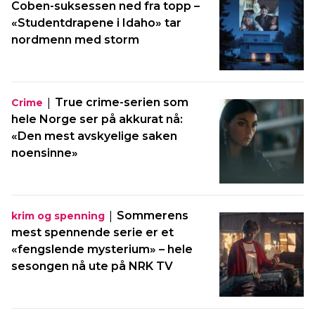
Coben-suksessen ned fra topp –
«Studentdrapene i Idaho» tar
nordmenn med storm
|
True crime-serien som
Crime
hele Norge ser på akkurat nå:
«Den mest avskyelige saken
noensinne»
|
Sommerens
krim og spenning
mest spennende serie er et
«fengslende mysterium» – hele
sesongen nå ute på NRK TV