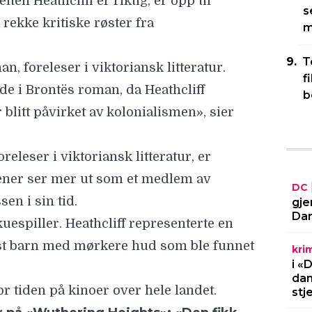
s
mener ser mer ut som et medlem av
m
en i sin tid.
kuespiller. Heathcliff representerte en
T
løst barn med mørkere hud som ble funnet
f
b
r tiden på kinoer over hele landet.
r på «Wuthering Heights»: «Den fikk
DC
rlighetsdrama? «Wuthering Heights»
gje
 trailer
Dar
kri
i «
LES MERE
dan
stj