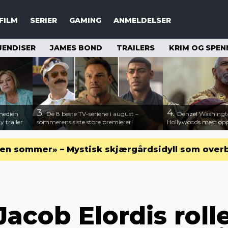
FILM
SERIER
GAMING
ANMELDELSER
JENDISER
JAMES BOND
TRAILERS
KRIM OG SPEN
3.
4.
medien
De 8 beste TV-seriene i august –
Denzel Washingt
 trailer
sommerens siste store premierer!
Hollywoods mest opps
en sommer» – Mystisk skjærgårdsidyll som over
Jacob Elordis rolle