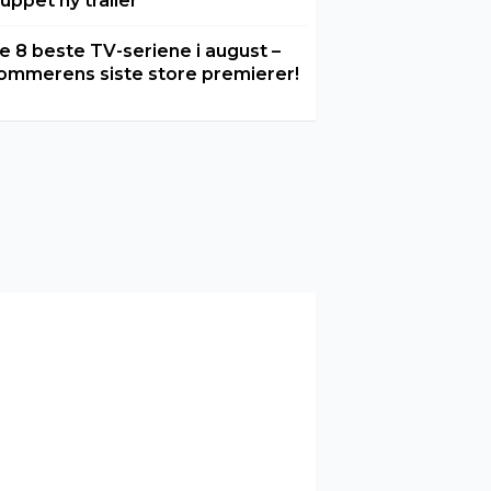
luppet ny trailer
e 8 beste TV-seriene i august –
ommerens siste store premierer!