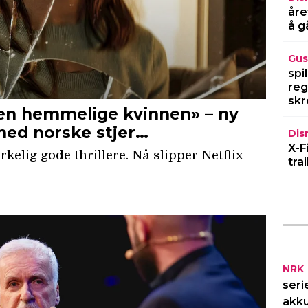
åre
å g
Gus
spi
reg
skr
Dis
X-F
tra
NRK
seri
akku