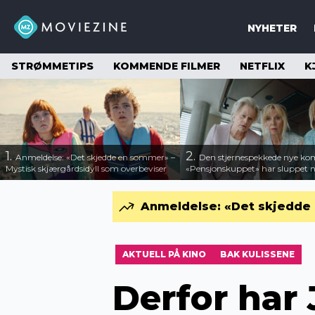
NYHETER
STRØMMETIPS
KOMMENDE FILMER
NETFLIX
K
1.
2.
Anmeldelse: «Det skjedde en sommer» –
Den stjernespekkede nye ko
Mystisk skjærgårdsidyll som overbeviser
«Pensjonskuppet» har sluppet ny
Anmeldelse: «Det skjedde 
AKTUELL PÅ KINO
BAK KULISSENE
Derfor har 