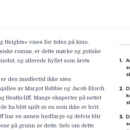
g Heights
» vises for tiden på kino.
siske roman, er dette mørke og gotiske
ohit, og allerede hyllet som årets
A
s
s
r den imidlertid ikke uten
spilles av Margot Robbie og
Jacob Elordi
D
k
g Heathcliff. Mange eksperter på nettet
s
e ha blitt spilt av en som ikke er hvit.
f har en annen hudfarge og delvis blir
D
s
ene på grunn av dette. Selv om dette