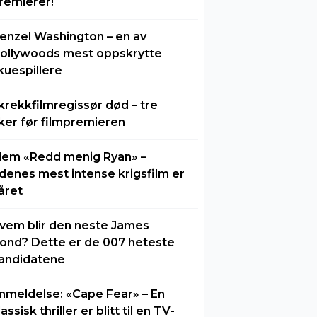
remierer!
enzel Washington – en av
ollywoods mest oppskrytte
kuespillere
krekkfilmregissør død – tre
ker før filmpremieren
lem «Redd menig Ryan» –
idenes mest intense krigsfilm er
året
vem blir den neste James
ond? Dette er de 007 heteste
andidatene
nmeldelse: «Cape Fear» – En
lassisk thriller er blitt til en TV-