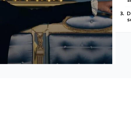
s
D
s