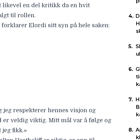
p
t likevel en del kritikk da en hvit
gt til rollen.
D
H
forklarer Elordi sitt syn på hele saken:
s
g jeg respekterer hennes visjon og
r veldig viktig. Mitt mål var å følge og
S
u
jeg fikk.»
ten Heathcliff er riktig, er opp til
G
rekke kritiske røster fra
t
k
n, foreleser i viktoriansk litteratur.
H
e i Brontës roman, da Heathcliff
B
k
blitt påvirket av kolonialismen», sier
A
eleser i viktoriansk litteratur, er
k