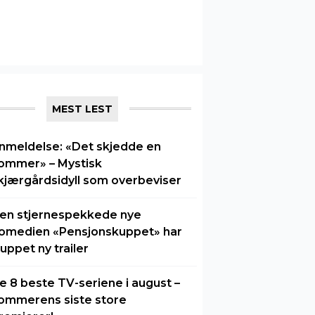
MEST LEST
nmeldelse: «Det skjedde en
ommer» – Mystisk
kjærgårdsidyll som overbeviser
en stjernespekkede nye
omedien «Pensjonskuppet» har
luppet ny trailer
e 8 beste TV-seriene i august –
ommerens siste store