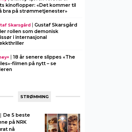
ts kinoflopper: «Det kommer til
å bra på strømmetjenester»
|
Gustaf Skarsgård
taf Skarsgård
ller rollen som demonisk
issør i internasjonal
ekkthriller
|
18 år senere slippes «The
ney+
iles»-filmen på nytt – se
ileren
STRØMMING
|
De 5 beste
ene på NRK
rat nå