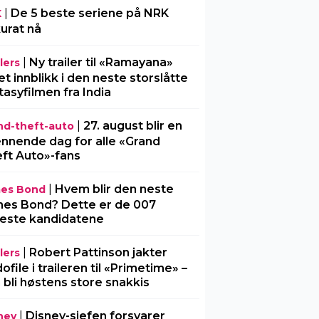
|
De 5 beste seriene på NRK
K
urat nå
|
Ny trailer til «Ramayana»
lers
 et innblikk i den neste storslåtte
tasyfilmen fra India
|
27. august blir en
nd-theft-auto
nnende dag for alle «Grand
ft Auto»-fans
|
Hvem blir den neste
es Bond
es Bond? Dette er de 007
este kandidatene
|
Robert Pattinson jakter
lers
ofile i traileren til «Primetime» –
 bli høstens store snakkis
|
Disney-sjefen forsvarer
ney