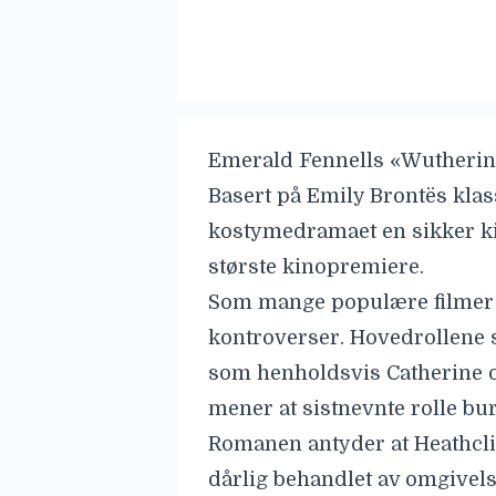
Emerald Fennells «
Wutherin
Basert på Emily Brontës klas
kostymedramaet en sikker kin
største kinopremiere.
Som mange populære filmer e
kontroverser. Hovedrollene 
som
henholdsvis Catherine o
mener at sistnevnte rolle burd
Romanen antyder at Heathclif
dårlig behandlet av omgivels