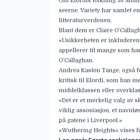
kritisk til Elordi, som han 
middelklassen eller overklass
«Det er et merkelig valg av s
viktig assosiasjon, et navn
på gatene i Liverpool.»
«Wuthering Heights» vises fo
Les også:
Første reaksjone
meg til å sikle»
Les også:
Vårens store kjæ
appellerer til hjertet med ny