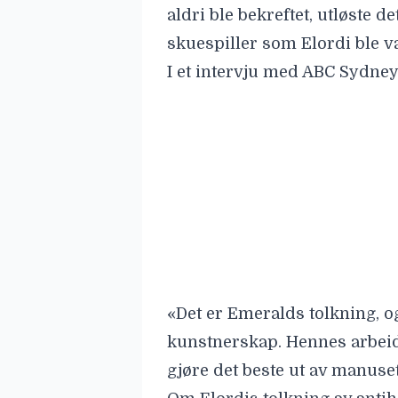
aldri ble bekreftet, utløste de
skuespiller som Elordi ble val
I et intervju med
ABC Sydney
«Det er Emeralds tolkning, o
kunstnerskap. Hennes arbeid e
gjøre det beste ut av manuset 
Om Elordis tolkning av antihel
seerne.
Variety
har samlet en 
litteraturverdenen.
Blant dem er Claire O’Callagha
«Usikkerheten er inkluderend
appellerer til mange som har 
O’Callaghan.
Andrea Kaston Tange, også for