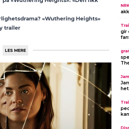
NR
akk
Trai
gir
fan
gra
spe
The
Jam
Jam
het
Trai
ped
kan
Dis