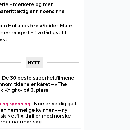
erie – mørkere og mer
arerittaktig enn noensinne
om Hollands fire «Spider-Man»-
ilmer rangert – fra dårligst til
est
NYTT
|
De 30 beste superheltfilmene
nnom tidene er kåret – «The
k Knight» på 3. plass
|
Noe er veldig galt
m og spenning
Den hemmelige kvinnen» – ny
sk Netflix-thriller med norske
erner nærmer seg