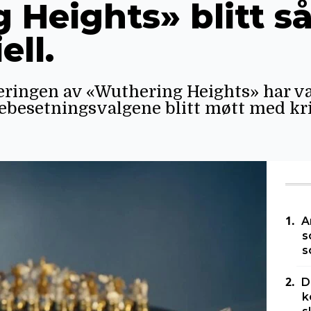
 Heights» blitt s
ell.
ringen av «Wuthering Heights» har væ
llebesetningsvalgene blitt møtt med kri
A
s
s
D
k