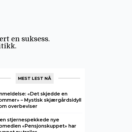
å
rt en suksess.
tikk.
MEST LEST NÅ
nmeldelse: «Det skjedde en
ommer» – Mystisk skjærgårdsidyll
om overbeviser
en stjernespekkede nye
omedien «Pensjonskuppet» har