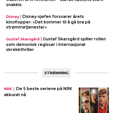
snakkis
|
Disney-sjefen forsvarer årets
Disney
kinoflopper: «Det kommer til å gå bra på
strømmetjenester»
|
Gustaf Skarsgård spiller rollen
Gustaf Skarsgård
som demonisk regissør i internasjonal
skrekkthriller
STRØMMING
|
De 5 beste seriene på NRK
NRK
akkurat nå