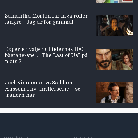
Samantha Morton får inga roller
längre: ”Jag är för gammal”
Experter väljer ut tidernas 100
bästa tv-spel: ”The Last of Us” på
plats 2
Joel Kinnaman vs Saddam
Hussein i ny thrillerserie – se
trailern här
Moviezine footer navigation