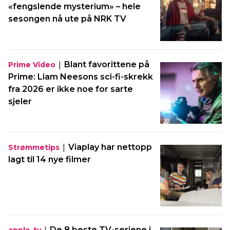
«fengslende mysterium» – hele
sesongen nå ute på NRK TV
|
Blant favorittene på
Prime Video
Prime: Liam Neesons sci-fi-skrekk
fra 2026 er ikke noe for sarte
sjeler
|
Viaplay har nettopp
Strømmetips
lagt til 14 nye filmer
|
De 8 beste TV-seriene i
apple-tv