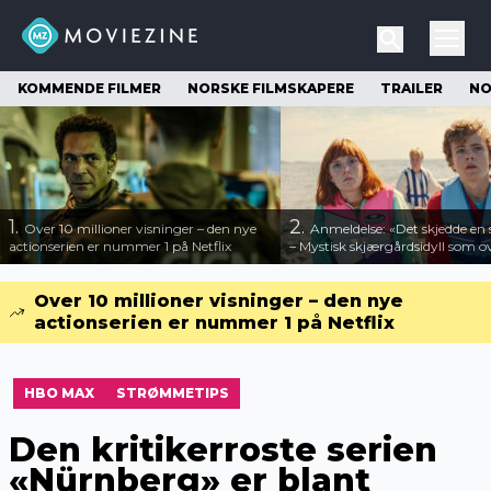
KOMMENDE FILMER
NORSKE FILMSKAPERE
TRAILER
NO
1.
2.
Over 10 millioner visninger – den nye
Anmeldelse: «Det skjedde e
actionserien er nummer 1 på Netflix
– Mystisk skjærgårdsidyll som o
Over 10 millioner visninger – den nye
actionserien er nummer 1 på Netflix
HBO MAX
STRØMMETIPS
Den kritikerroste serien
«Nürnberg» er blant