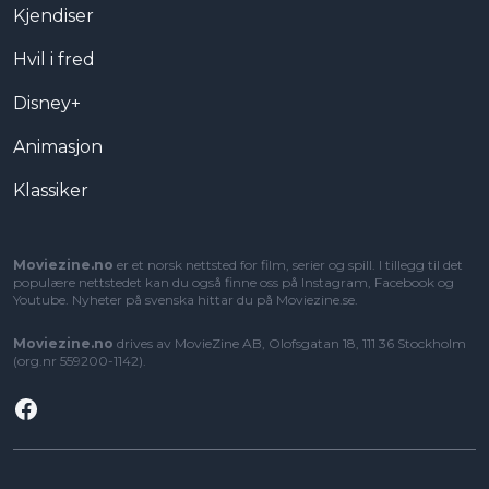
Kjendiser
Hvil i fred
Disney+
Animasjon
Klassiker
Moviezine.no
er et norsk nettsted for film, serier og spill. I tillegg til det
populære nettstedet kan du også finne oss på Instagram, Facebook og
Youtube. Nyheter på svenska hittar du på
Moviezine.se
.
Moviezine.no
drives av MovieZine AB, Olofsgatan 18, 111 36 Stockholm
(org.nr 559200-1142).
Facebook