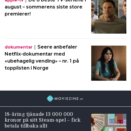
august – sommerens siste store
premierer!
|
Seere anbefaler
dokumentar
Netflix-dokumentar med
«ubehagelig vending» – nr. 1 på
topplisten i Norge
18-åring tjänade 13 000 000
kronor på sitt Steam-spel – fick
betala tillbaka allt