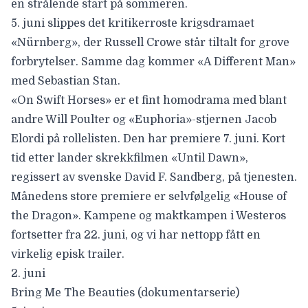
en strålende start på sommeren.
5. juni slippes det kritikerroste krigsdramaet
«
Nürnberg
», der
Russell Crowe
står tiltalt for grove
forbrytelser. Samme dag kommer «
A Different Man
»
med
Sebastian Stan
.
«
On Swift Horses
» er et fint homodrama med blant
andre Will Poulter og «Euphoria»-stjernen
Jacob
Elordi
på rollelisten. Den har premiere 7. juni. Kort
tid etter lander skrekkfilmen «
Until Dawn
»,
regissert av svenske David F. Sandberg, på tjenesten.
Månedens store premiere er selvfølgelig «
House of
the Dragon
». Kampene og maktkampen i Westeros
fortsetter fra 22. juni, og vi har nettopp fått
en
virkelig episk trailer
.
2. juni
Bring Me The Beauties (dokumentarserie)