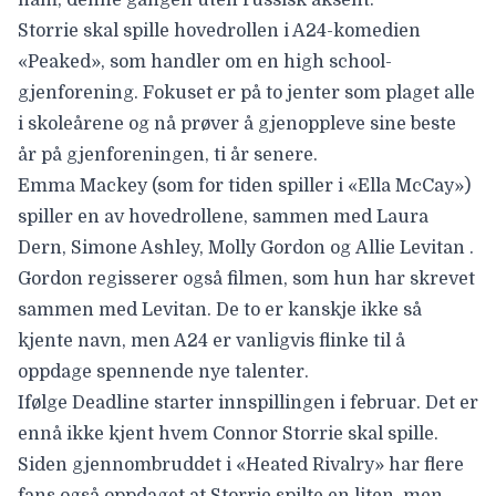
Storrie skal spille hovedrollen i A24-komedien
«Peaked», som handler om en high school-
gjenforening. Fokuset er på to jenter som plaget alle
i skoleårene og nå prøver å gjenoppleve sine beste
år på gjenforeningen, ti år senere.
Emma Mackey
(som for tiden spiller i «Ella McCay»)
spiller en av hovedrollene, sammen med
Laura
Dern
,
Simone Ashley,
Molly Gordon
og
Allie Levitan
.
Gordon regisserer også filmen, som hun har skrevet
sammen med Levitan. De to er kanskje ikke så
kjente navn, men A24 er vanligvis flinke til å
oppdage spennende nye talenter.
Ifølge
Deadline
starter innspillingen i februar. Det er
ennå ikke kjent hvem Connor Storrie skal spille.
Siden gjennombruddet i «Heated Rivalry» har flere
fans også oppdaget at Storrie spilte en liten, men