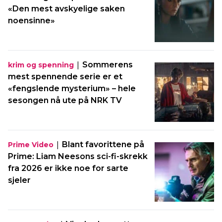
«Den mest avskyelige saken
noensinne»
|
Sommerens
krim og spenning
mest spennende serie er et
«fengslende mysterium» – hele
sesongen nå ute på NRK TV
|
Blant favorittene på
Prime Video
Prime: Liam Neesons sci-fi-skrekk
fra 2026 er ikke noe for sarte
sjeler