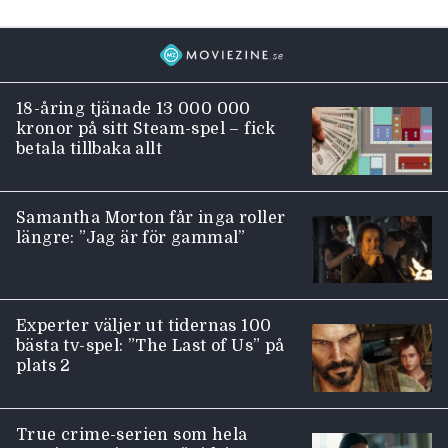
18-åring tjänade 13 000 000
kronor på sitt Steam-spel – fick
betala tillbaka allt
Samantha Morton får inga roller
längre: ”Jag är för gammal”
Experter väljer ut tidernas 100
bästa tv-spel: ”The Last of Us” på
plats 2
True crime-serien som hela