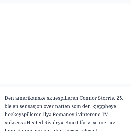
Den amerikanske skuespilleren
Connor Storrie
, 25,
ble en sensasjon over natten som den kjepphøye
hockeyspilleren Ilya Romanov i
vinterens TV-
suksess «Heated Rivalry»
. Snart får vi se mer av
ham, denne gangen uten russisk aksent.