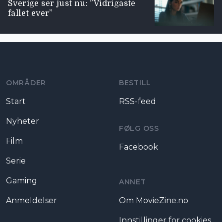
Sverige ser just nu: ”Vidrigaste
fallet ever”
Moviezine footer navigation
OMRÅDER
BESTILL
Start
RSS-feed
Nyheter
FØLG OSS
Film
Facebook
Serie
Gaming
ANNET
Anmeldelser
Om MovieZine.no
Innstillinger for cookies