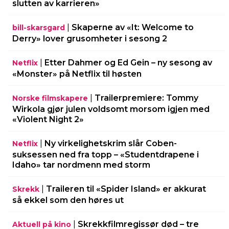
slutten av karrieren»
|
Skaperne av «It: Welcome to
bill-skarsgard
Derry» lover grusomheter i sesong 2
|
Etter Dahmer og Ed Gein – ny sesong av
Netflix
«Monster» på Netflix til høsten
|
Trailerpremiere: Tommy
Norske filmskapere
Wirkola gjør julen voldsomt morsom igjen med
«Violent Night 2»
|
Ny virkelighetskrim slår Coben-
Netflix
suksessen ned fra topp – «Studentdrapene i
Idaho» tar nordmenn med storm
|
Traileren til «Spider Island» er akkurat
Skrekk
så ekkel som den høres ut
|
Skrekkfilmregissør død – tre
Aktuell på kino