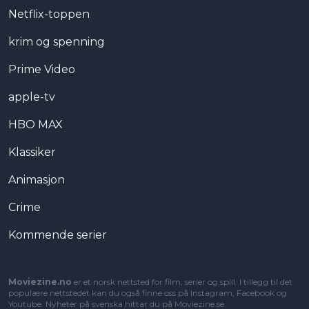
Netflix-toppen
krim og spenning
Prime Video
apple-tv
HBO MAX
Klassiker
Animasjon
Crime
Kommende serier
Moviezine.no
er et norsk nettsted for film, serier og spill. I tillegg til det
populære nettstedet kan du også finne oss på Instagram, Facebook og
Youtube. Nyheter på svenska hittar du på
Moviezine.se
.