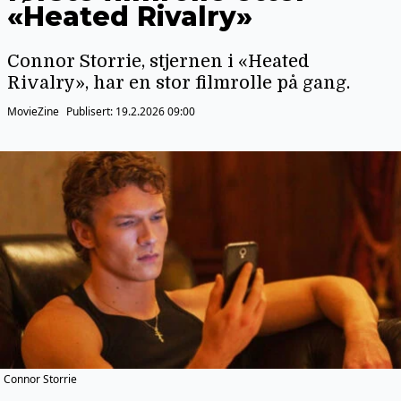
«Heated Rivalry»
Connor Storrie, stjernen i «Heated
Rivalry», har en stor filmrolle på gang.
MovieZine
Publisert:
19.2.2026 09:00
Connor Storrie