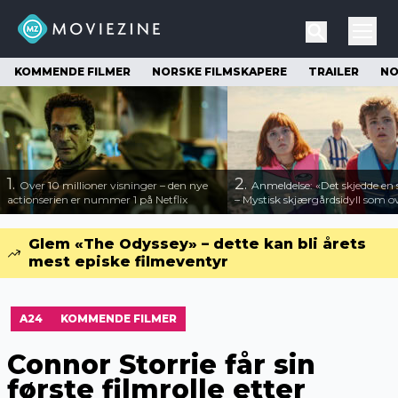
KOMMENDE FILMER
NORSKE FILMSKAPERE
TRAILER
NO
1.
2.
Over 10 millioner visninger – den nye
Anmeldelse: «Det skjedde e
actionserien er nummer 1 på Netflix
– Mystisk skjærgårdsidyll som o
Glem «The Odyssey» – dette kan bli årets
mest episke filmeventyr
A24
KOMMENDE FILMER
Connor Storrie får sin
første filmrolle etter