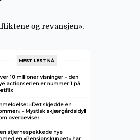
liktene og revansjen».
MEST LEST NÅ
ver 10 millioner visninger – den
ye actionserien er nummer 1 på
etflix
nmeldelse: «Det skjedde en
ommer» – Mystisk skjærgårdsidyll
om overbeviser
en stjernespekkede nye
omedien «Pensjonskuppet» har