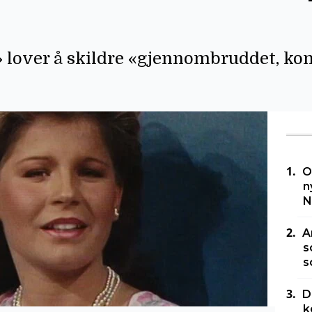
lover å skildre «gjennombruddet, konf
O
n
N
A
s
s
D
k