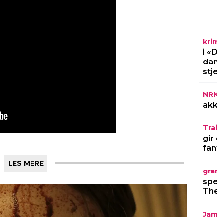
kri
LES MERE
i «
dan
stj
NR
akk
Trai
gir
fan
gra
spe
The
Jam