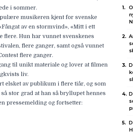
ede i sommer.
O
n
populære musikeren kjent for svenske
N
Fångat av en stormvind», «Mitt i ett
e flere. Hun har vunnet svenskenes
A
s
tivalen, flere ganger, samt også vunnet
s
Contest flere ganger.
ang til unikt materiale og lover at filmen
D
k
gkvists liv.
s
 elsket av publikum i flere tiår, og som
så stor grad at han så bryllupet hennes
D
s
 en pressemelding og fortsetter:
p
n hun var 16 år har blitt styrt av andre,
k kontroll over sitt eget liv. Hun er
D
H
 fascinere.»