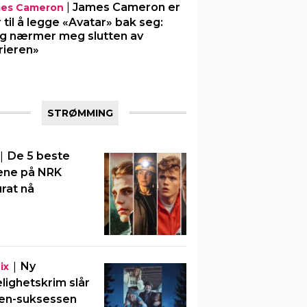
|
James Cameron er
es Cameron
r til å legge «Avatar» bak seg:
g nærmer meg slutten av
rieren»
STRØMMING
|
De 5 beste
ene på NRK
rat nå
|
Ny
ix
elighetskrim slår
en-suksessen