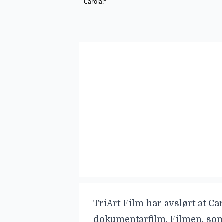
"Carola!"
TriArt Film har avslørt at
Ca
dokumentarfilm. Filmen, som 