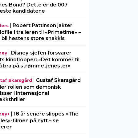
es Bond? Dette er de 007
este kandidatene
|
Robert Pattinson jakter
lers
ofile i traileren til «Primetime» –
 bli høstens store snakkis
|
Disney-sjefen forsvarer
ney
ts kinoflopper: «Det kommer til
å bra på strømmetjenester»
|
Gustaf Skarsgård
taf Skarsgård
ller rollen som demonisk
issør i internasjonal
ekkthriller
|
18 år senere slippes «The
ney+
iles»-filmen på nytt – se
ileren