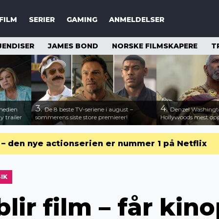
FILM
SERIER
GAMING
ANMELDELSER
JENDISER
JAMES BOND
NORSKE FILMSKAPERE
T
3.
4.
medien
De 8 beste TV-seriene i august –
Denzel Washingt
 trailer
sommerens siste store premierer!
Hollywoods mest opps
r – den nye actionserien er nummer 1 på Netflix
IK
blir film – får kin