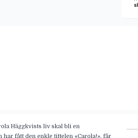
s
rola Häggkvist
s liv skal bli en
har fått den enkle tittelen
«Carola
!», får