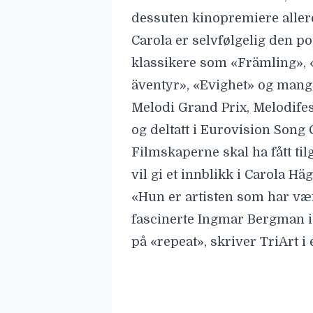
dessuten kinopremiere aller
Carola er selvfølgelig den 
klassikere som «Främling», «
äventyr», «Evighet» og mang
Melodi Grand Prix, Melodifes
og deltatt i Eurovision Song 
Filmskaperne skal ha fått tilg
vil gi et innblikk i Carola Häg
«Hun er artisten som har vært
fascinerte Ingmar Bergman i 
på «repeat», skriver TriArt i
«Og hun er personen som side
men som ved 60-årsalderen to
Carola, og hun slutter aldri å