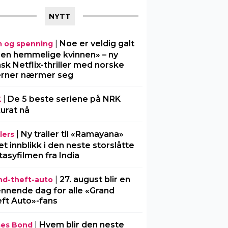
NYTT
|
Noe er veldig galt
m og spenning
Den hemmelige kvinnen» – ny
sk Netflix-thriller med norske
erner nærmer seg
|
De 5 beste seriene på NRK
K
urat nå
|
Ny trailer til «Ramayana»
lers
 et innblikk i den neste storslåtte
tasyfilmen fra India
|
27. august blir en
nd-theft-auto
nnende dag for alle «Grand
ft Auto»-fans
|
Hvem blir den neste
es Bond