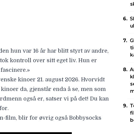
s
venske kinoer
21. august 2026
. Hvorvidt
inoer da, gjenstår enda å se, men som
S
u
rdmenn også er, satser vi på det! Du kan
for.
G
-film, blir for øvrig
også Bobbysocks
t
k
A
k
s
m
T
f
b