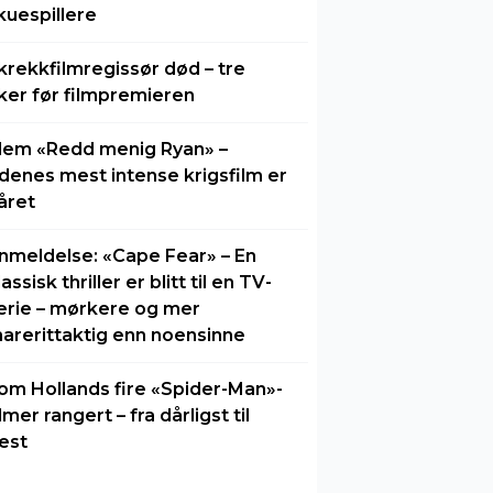
kuespillere
krekkfilmregissør død – tre
ker før filmpremieren
lem «Redd menig Ryan» –
idenes mest intense krigsfilm er
året
nmeldelse: «Cape Fear» – En
lassisk thriller er blitt til en TV-
erie – mørkere og mer
arerittaktig enn noensinne
om Hollands fire «Spider-Man»-
ilmer rangert – fra dårligst til
est