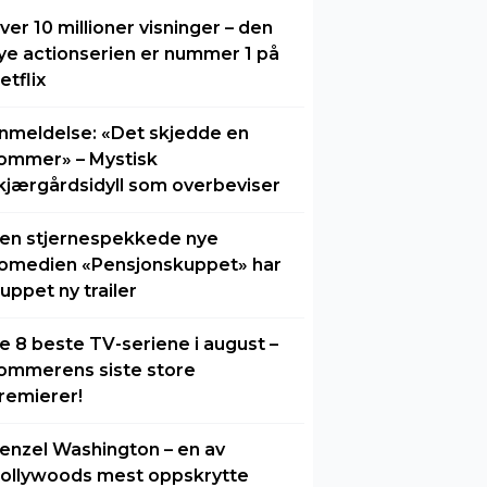
ver 10 millioner visninger – den
ye actionserien er nummer 1 på
etflix
nmeldelse: «Det skjedde en
ommer» – Mystisk
kjærgårdsidyll som overbeviser
en stjernespekkede nye
omedien «Pensjonskuppet» har
luppet ny trailer
e 8 beste TV-seriene i august –
ommerens siste store
remierer!
enzel Washington – en av
ollywoods mest oppskrytte