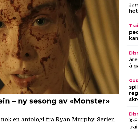
Jam
het
Trai
ped
kan
Dis
åre
å g
Gus
spi
reg
skr
Dis
X-F
tra