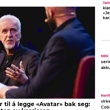
Jam
kla
«Je
kar
NRK
seri
akku
Netfl
virk
Cob