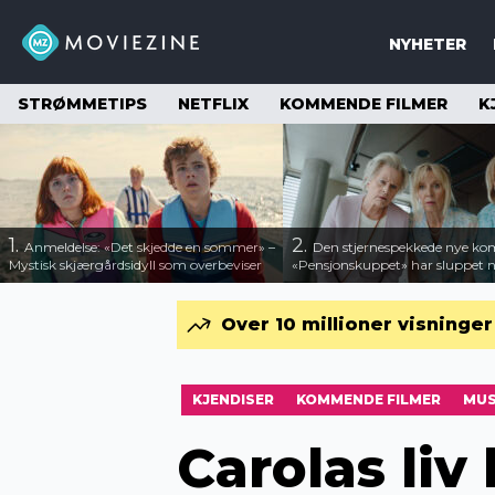
NYHETER
STRØMMETIPS
NETFLIX
KOMMENDE FILMER
K
1.
2.
Anmeldelse: «Det skjedde en sommer» –
Den stjernespekkede nye ko
Mystisk skjærgårdsidyll som overbeviser
«Pensjonskuppet» har sluppet ny
Over 10 millioner visninge
KJENDISER
KOMMENDE FILMER
MUS
Carolas liv 