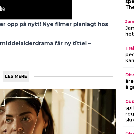
spe
LES MERE
The
Jam
Jam
het
Trai
ped
kan
Dis
åre
å g
Gus
spi
reg
skr