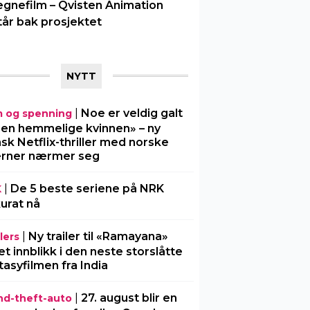
egnefilm – Qvisten Animation
tår bak prosjektet
NYTT
|
Noe er veldig galt
m og spenning
Den hemmelige kvinnen» – ny
sk Netflix-thriller med norske
erner nærmer seg
|
De 5 beste seriene på NRK
K
urat nå
|
Ny trailer til «Ramayana»
lers
 et innblikk i den neste storslåtte
tasyfilmen fra India
|
27. august blir en
nd-theft-auto