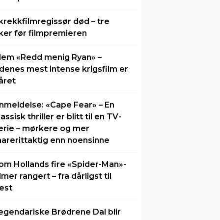
krekkfilmregissør død – tre
ker før filmpremieren
lem «Redd menig Ryan» –
idenes mest intense krigsfilm er
året
nmeldelse: «Cape Fear» – En
lassisk thriller er blitt til en TV-
erie – mørkere og mer
arerittaktig enn noensinne
om Hollands fire «Spider-Man»-
ilmer rangert – fra dårligst til
est
egendariske Brødrene Dal blir