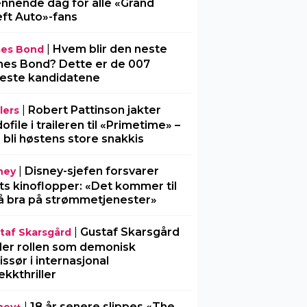
nnende dag for alle «Grand
ft Auto»-fans
|
Hvem blir den neste
es Bond
es Bond? Dette er de 007
este kandidatene
|
Robert Pattinson jakter
lers
ofile i traileren til «Primetime» –
 bli høstens store snakkis
|
Disney-sjefen forsvarer
ney
ts kinoflopper: «Det kommer til
å bra på strømmetjenester»
|
Gustaf Skarsgård
taf Skarsgård
ller rollen som demonisk
issør i internasjonal
ekkthriller
|
18 år senere slippes «The