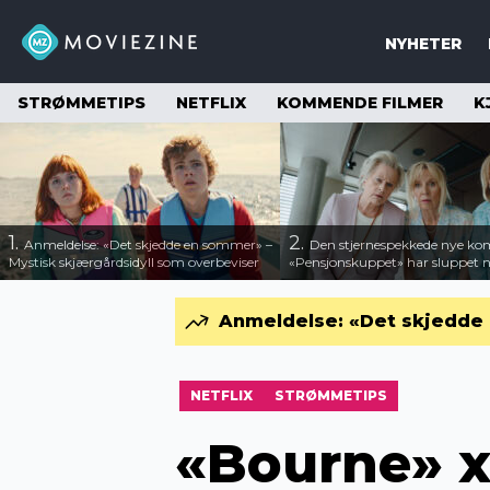
NYHETER
STRØMMETIPS
NETFLIX
KOMMENDE FILMER
K
1.
2.
Anmeldelse: «Det skjedde en sommer» –
Den stjernespekkede nye ko
Mystisk skjærgårdsidyll som overbeviser
«Pensjonskuppet» har sluppet ny
Anmeldelse: «Det skjedde 
NETFLIX
STRØMMETIPS
«Bourne» x 