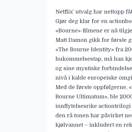
Netflix’ utvalg har nettopp f
Gjør deg klar for en actionb
«Bourne
»-filmene er nå tilg
Matt Damon
gikk for første 
«The Bourne Identity» fra 2
hukommelsestap, må han kjemp
og sine mystiske forbindelser
nivå i kalde europeiske omgi
Med de første oppfølgerne,
Bourne Ultimatum», ble 2000
innflytelsesrike actiontrilog
den rå tonen har påvirket ne
kjølvannet – inkludert en re