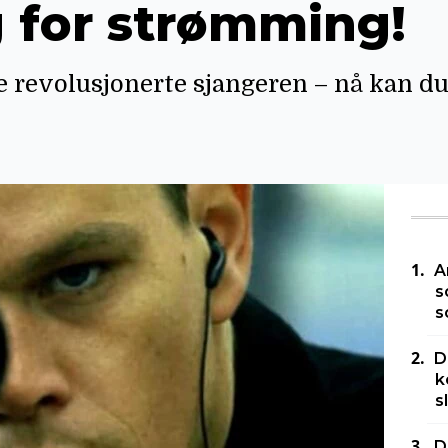
g for strømming!
revolusjonerte sjangeren – nå kan du 
A
s
s
D
k
s
D