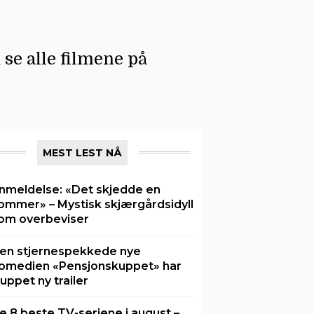
se alle filmene på
MEST LEST NÅ
nmeldelse: «Det skjedde en
ommer» – Mystisk skjærgårdsidyll
om overbeviser
en stjernespekkede nye
omedien «Pensjonskuppet» har
luppet ny trailer
e 8 beste TV-seriene i august –