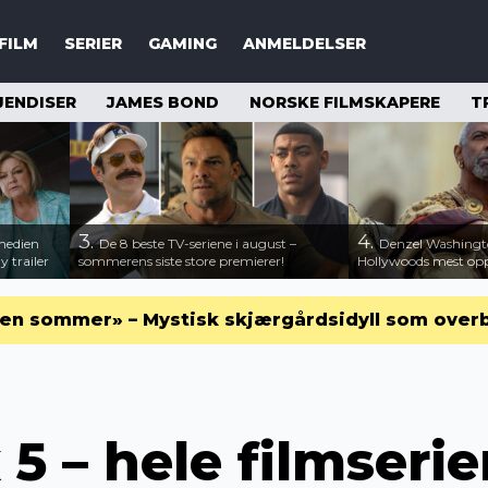
FILM
SERIER
GAMING
ANMELDELSER
JENDISER
JAMES BOND
NORSKE FILMSKAPERE
T
3.
4.
medien
De 8 beste TV-seriene i august –
Denzel Washingt
 trailer
sommerens siste store premierer!
Hollywoods mest opps
en sommer» – Mystisk skjærgårdsidyll som over
5 – hele filmseri