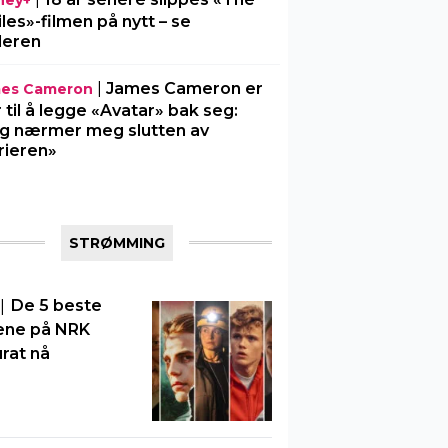
ney+
iles»-filmen på nytt – se
ileren
|
James Cameron er
es Cameron
r til å legge «Avatar» bak seg:
g nærmer meg slutten av
rieren»
STRØMMING
|
De 5 beste
ene på NRK
rat nå