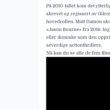
Les også:
Jason Bourne lade
Universal
Les også:
Paul Greengrass’ 
produksjonen er i gang!