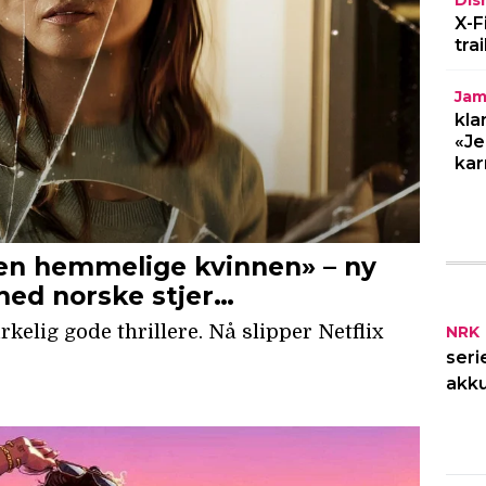
Dis
X-F
tra
Jam
kla
«Je
kar
NRK
seri
akku