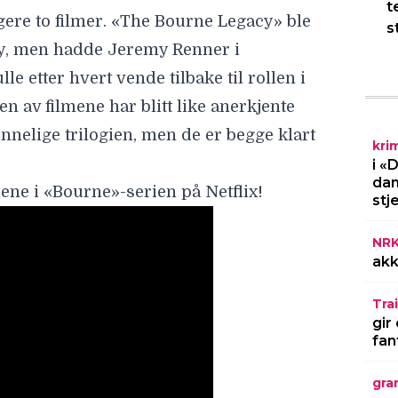
t
s
kri
i «
dan
stj
NR
r opp på nytt! Nye filmer planlagt hos
akk
Trai
middelalderdrama får ny tittel –
gir
fan
gra