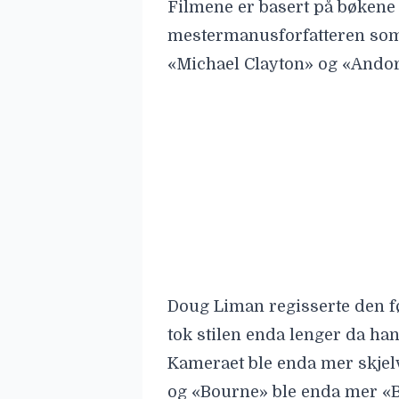
Filmene er basert på bøkene 
mestermanusforfatteren som 
«Michael Clayton» og «Andor»
Doug Liman
regisserte den f
tok stilen enda lenger da han
Kameraet ble enda mer skjel
og «Bourne» ble enda mer «
På 2010-tallet kom det ytterl
skrevet og regissert av Gil
hovedrollen. Matt Damon skull
«Jason Bourne» fra 2016. Inge
eller ikoniske som den oppri
severdige actionthrillere.
Nå kan du se alle de fem fil