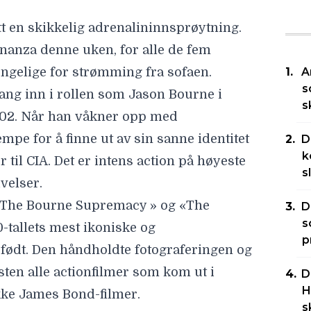
ått en skikkelig adrenalininnsprøytning.
onanza denne uken, for alle de fem
jengelige for strømming fra sofaen.
A
s
gang inn i rollen som Jason Bourne i
s
002. Når han våkner opp med
e for å finne ut av sin sanne identitet
D
k
 til CIA. Det er intens action på høyeste
s
velser.
 «The Bourne Supremacy » og «The
D
s
-tallets mest ikoniske og
p
i født. Den håndholdte fotograferingen og
sten alle actionfilmer som kom ut i
D
H
kke James Bond-filmer.
s