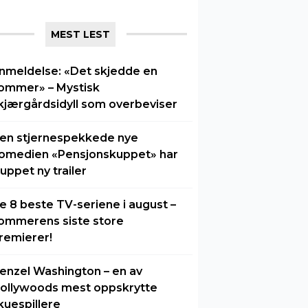
MEST LEST
nmeldelse: «Det skjedde en
ommer» – Mystisk
kjærgårdsidyll som overbeviser
en stjernespekkede nye
omedien «Pensjonskuppet» har
luppet ny trailer
e 8 beste TV-seriene i august –
ommerens siste store
remierer!
enzel Washington – en av
ollywoods mest oppskrytte
kuespillere