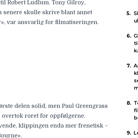
til
Robert Ludlum
.
Tony Gilroy
,
senere skulle skrive blant annet
S
u
, var ansvarlig for filmatiseringen.
ørste delen solid, men
Paul Greengrass
G
 overtok roret for oppfølgerne.
t
k
vende, klippingen enda mer frenetisk –
Bourne».
A
igere to filmer. «The Bourne Legacy» ble
k
s
roy, men hadde
Jeremy Renner
i
m
e etter hvert vende tilbake til rollen i
n av filmene har blitt like anerkjente
T
f
nnelige trilogien, men de er begge klart
b
mene i «Bourne»-serien på Netflix!
L