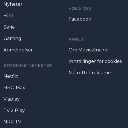
Nyheter
FØLG OSS
Film
Facebook
Serie
Gaming
ANNET
Anmeldelser
Om MovieZine.no
Innstillinger for cookies
STRØMMETJENESTER
Målrettet reklame
Netflix
HBO Max
Viaplay
TV 2 Play
NRK TV