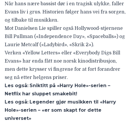
Når hans nære bassist dør i en tragisk ulykke, faller
Evans liv i grus. Historien følger hans vei fra sorgen,
og tilbake til musikken.
Mot Danielsen Lie spiller også Hollywood-stjernene
Bill Pullman
(«Independence Day», «Spaceballs») og
Laurie Metcalf
(«Ladybird», «Skrik 2»).
Verken «Yellow Letters» eller «Everybody Digs Bill
Evans» har enda fått noe norsk kinodistribusjon,
men dette krysser vi fingrene for at fort forandrer
seg nå etter helgens priser.
Les også:
Sniktitt på «Harry Hole»-serien –
Netflix har sluppet smakebit!
Les også:
Legender gjør musikken til «Harry
Hole»-serien – «er som skapt for dette
universet»