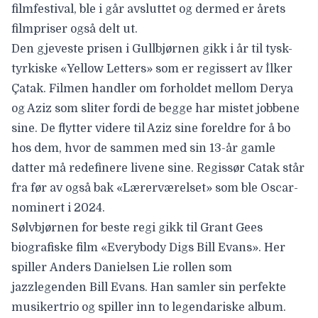
filmfestival, ble i går avsluttet og dermed er årets
filmpriser også delt ut.
Den gjeveste prisen i
Gullbjørnen
gikk i år til tysk-
tyrkiske «
Yellow Letters
»
som er regissert av İlker
Çatak. Filmen handler om forholdet mellom Derya
og Aziz som sliter fordi de begge har mistet jobbene
sine. De flytter videre til Aziz sine foreldre for å bo
hos dem, hvor de sammen med sin 13-år gamle
datter må redefinere livene sine. Regissør Catak står
fra før av også bak «Lærerværelset» som ble Oscar-
nominert i 2024.
Sølvbjørnen
for beste regi gikk til Grant Gees
biografiske film «
Everybody Digs Bill Evans
». Her
spiller
Anders Danielsen Lie
rollen som
jazzlegenden Bill Evans. Han samler sin perfekte
musikertrio og spiller inn to legendariske album.