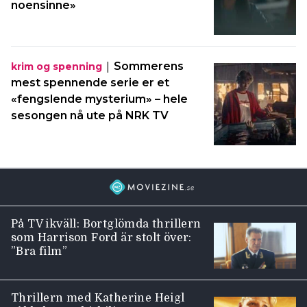
noensinne»
|
Sommerens
krim og spenning
mest spennende serie er et
«fengslende mysterium» – hele
sesongen nå ute på NRK TV
På TV ikväll: Bortglömda thrillern
som Harrison Ford är stolt över:
”Bra film”
Thrillern med Katherine Heigl