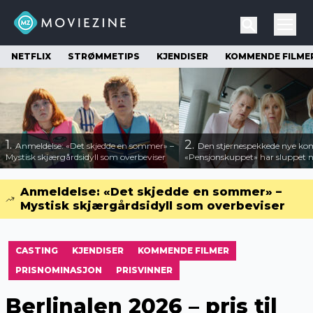
NETFLIX
STRØMMETIPS
KJENDISER
KOMMENDE FILME
1.
2.
Anmeldelse: «Det skjedde en sommer» –
Den stjernespekkede nye ko
Mystisk skjærgårdsidyll som overbeviser
«Pensjonskuppet» har sluppet ny
Anmeldelse: «Det skjedde en sommer» –
Mystisk skjærgårdsidyll som overbeviser
CASTING
KJENDISER
KOMMENDE FILMER
PRISNOMINASJON
PRISVINNER
Berlinalen 2026 – pris til