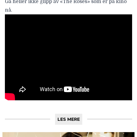
Gå heller ikke glipp av «The Roses» som er på kino
nå.
LES MERE