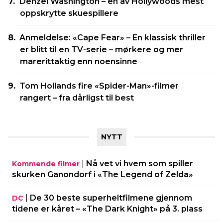
Denzel Washington – en av Hollywoods mest
oppskrytte skuespillere
Anmeldelse: «Cape Fear» – En klassisk thriller
er blitt til en TV-serie – mørkere og mer
marerittaktig enn noensinne
Tom Hollands fire «Spider-Man»-filmer
rangert – fra dårligst til best
NYTT
|
Nå vet vi hvem som spiller
Kommende filmer
skurken Ganondorf i «The Legend of Zelda»
|
De 30 beste superheltfilmene gjennom
DC
tidene er kåret – «The Dark Knight» på 3. plass