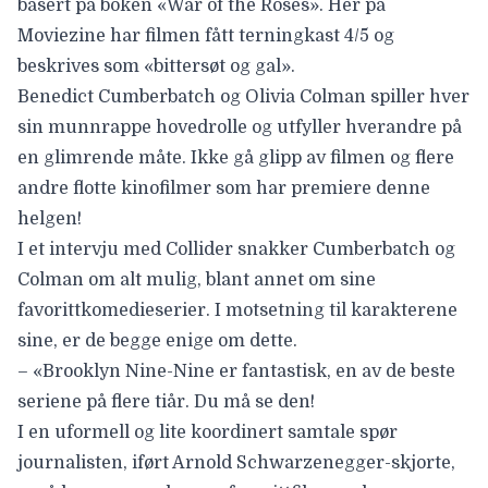
basert på boken «War of the Roses». Her på
Moviezine har filmen fått terningkast
4/5
og
beskrives som «bittersøt og gal».
Benedict Cumberbatch
og
Olivia Colman
spiller hver
sin munnrappe hovedrolle og utfyller hverandre på
en glimrende måte. Ikke gå glipp av filmen og flere
andre
flotte kinofilmer som har premiere denne
helgen
!
I et intervju med
Collider
snakker Cumberbatch og
Colman om alt mulig, blant annet om sine
favorittkomedieserier. I motsetning til karakterene
sine, er de begge enige om dette.
– «Brooklyn Nine-Nine er fantastisk, en av de beste
seriene på flere tiår. Du må se den!
I en uformell og lite koordinert samtale spør
journalisten, iført Arnold Schwarzenegger-skjorte,