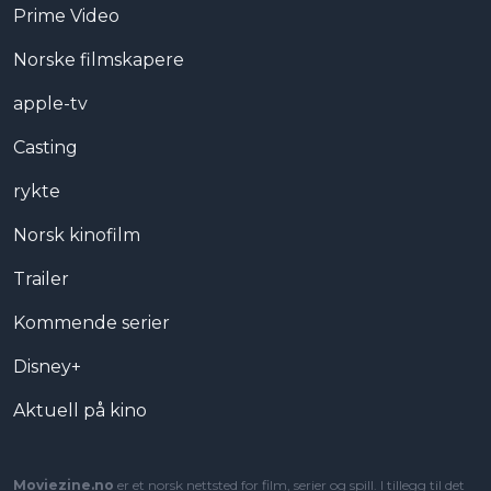
Prime Video
Norske filmskapere
apple-tv
Casting
rykte
Norsk kinofilm
Trailer
Kommende serier
Disney+
Aktuell på kino
Moviezine.no
er et norsk nettsted for film, serier og spill. I tillegg til det