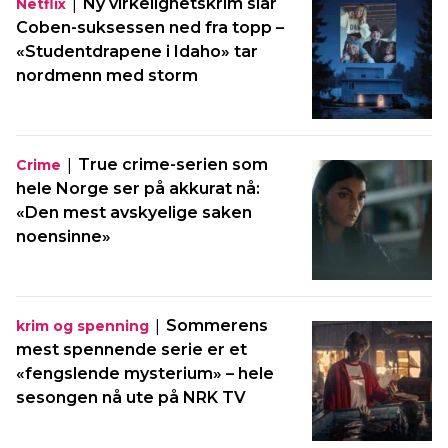
|
Ny virkelighetskrim slår
Netflix
Coben-suksessen ned fra topp –
«Studentdrapene i Idaho» tar
nordmenn med storm
|
True crime-serien som
Crime
hele Norge ser på akkurat nå:
«Den mest avskyelige saken
noensinne»
|
Sommerens
krim og spenning
mest spennende serie er et
«fengslende mysterium» – hele
sesongen nå ute på NRK TV