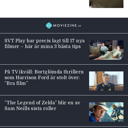
SVT Play har precis lagt till 17 nya
filmer – här är mina 3 bästa tips
På TV ikväll: Bortglömda thrillern
som Harrison Ford är stolt över:
”Bra film”
”The Legend of Zelda” blir en av
Sam Neills sista roller