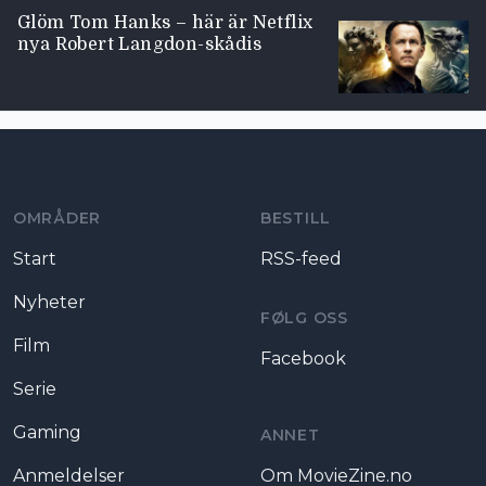
Glöm Tom Hanks – här är Netflix
nya Robert Langdon-skådis
Moviezine footer navigation
OMRÅDER
BESTILL
Start
RSS-feed
Nyheter
FØLG OSS
Film
Facebook
Serie
Gaming
ANNET
Anmeldelser
Om MovieZine.no