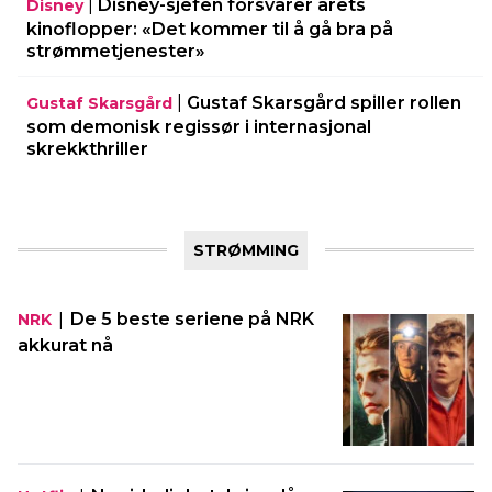
|
Disney-sjefen forsvarer årets
Disney
kinoflopper: «Det kommer til å gå bra på
strømmetjenester»
|
Gustaf Skarsgård spiller rollen
Gustaf Skarsgård
som demonisk regissør i internasjonal
skrekkthriller
STRØMMING
|
De 5 beste seriene på NRK
NRK
akkurat nå