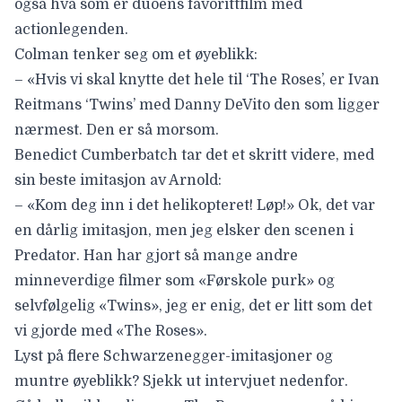
også hva som er duoens favorittfilm med
actionlegenden.
Colman tenker seg om et øyeblikk:
– «Hvis vi skal knytte det hele til ‘The Roses’, er Ivan
Reitmans ‘Twins’ med Danny DeVito den som ligger
nærmest. Den er så morsom.
Benedict Cumberbatch tar det et skritt videre, med
sin beste imitasjon av Arnold:
– «Kom deg inn i det helikopteret! Løp!» Ok, det var
en dårlig imitasjon, men jeg elsker den scenen i
Predator. Han har gjort så mange andre
minneverdige filmer som «Førskole purk» og
selvfølgelig «Twins», jeg er enig, det er litt som det
vi gjorde med «The Roses».
Lyst på flere Schwarzenegger-imitasjoner og
muntre øyeblikk? Sjekk ut intervjuet nedenfor.