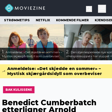
STRØMMETIPS
NETFLIX
KOMMENDE FILMER
KJENDISE
1.
2.
Anmeldelse: «Det skjedde en sommer» –
Den stjernespekkede nye ko
Mystisk skjærgårdsidyll som overbeviser
«Pensjonskuppet» har sluppet ny
Anmeldelse: «Det skjedde en sommer» –
Mystisk skjærgårdsidyll som overbeviser
BAK KULISSENE
Benedict Cumberbatch
etterligner Arnold