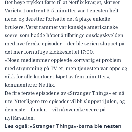
Det høye trykket førte til at
Netflix krasjet
, skriver
Variety
. I omtrent 3-5 minutter var tjenesten helt
nede, og deretter fortsatte det å plage enkelte
brukere. Verst rammet var kanskje amerikanske
seere, som hadde håpet å tilbringe onsdagskvelden
med nye ferske episoder – der ble serien sluppet på
det mer fornuftige klokkeslettet 17:00.
«Noen medlemmer opplevde kortvarig et problem
med strømming på TV-er, men tjenesten var oppe og
gikk for alle kontoer i løpet av fem minutter»,
kommenterer Netflix.
De fire første episodene av «Stranger Things» er nå
ute. Ytterligere tre episoder vil bli sluppet i julen, og
den siste – finalen – vil nå svenske seere på
nyttårsaften.
Les også:
«Stranger Things»-barna ble nesten