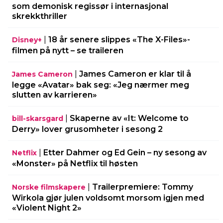
som demonisk regissør i internasjonal
skrekkthriller
|
18 år senere slippes «The X-Files»-
Disney+
filmen på nytt – se traileren
|
James Cameron er klar til å
James Cameron
legge «Avatar» bak seg: «Jeg nærmer meg
slutten av karrieren»
|
Skaperne av «It: Welcome to
bill-skarsgard
Derry» lover grusomheter i sesong 2
|
Etter Dahmer og Ed Gein – ny sesong av
Netflix
«Monster» på Netflix til høsten
|
Trailerpremiere: Tommy
Norske filmskapere
Wirkola gjør julen voldsomt morsom igjen med
«Violent Night 2»