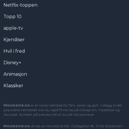
Netflix-toppen
Topp 10
apple-tv
Kjendiser
Hvil i fred
Disney+
Animasjon
Klassiker
Moviezine.no
er et norsk nettsted for film, serier og spill. I tillegg til det
populære nettstedet kan du også finne oss på Instagram, Facebook og
Youtube. Nyheter på svenska hittar du på
Moviezine.se
.
Moviezine.no
drives av MovieZine AB, Olofsgatan 18, 111 36 Stockholm