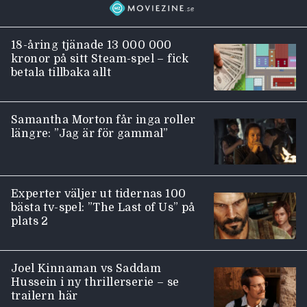
18-åring tjänade 13 000 000
kronor på sitt Steam-spel – fick
betala tillbaka allt
Samantha Morton får inga roller
längre: ”Jag är för gammal”
Experter väljer ut tidernas 100
bästa tv-spel: ”The Last of Us” på
plats 2
Joel Kinnaman vs Saddam
Hussein i ny thrillerserie – se
trailern här