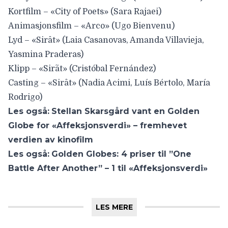
Kortfilm – «City of Poets» (Sara Rajaei)
Animasjonsfilm – «Arco» (Ugo Bienvenu)
Lyd – «Sirât» (Laia Casanovas, Amanda Villavieja,
Yasmina Praderas)
Klipp – «Sirãt» (Cristóbal Fernández)
Casting – «Sirât» (Nadia Acimi, Luís Bértolo, María
Rodrigo)
Les også:
Stellan Skarsgård vant en Golden
Globe for «Affeksjonsverdi» – fremhevet
verdien av kinofilm
Les også:
Golden Globes: 4 priser til ”One
Battle After Another” – 1 til «Affeksjonsverdi»
LES MERE