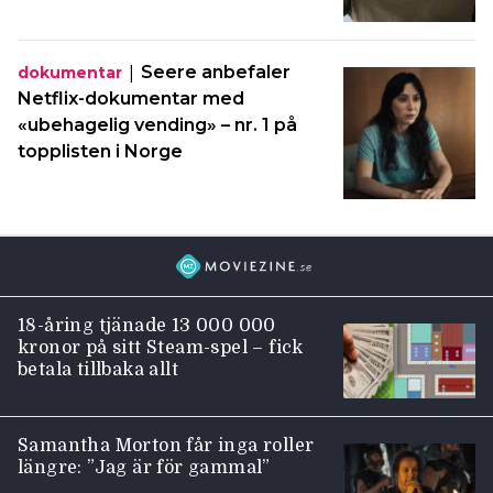
|
Seere anbefaler
dokumentar
Netflix-dokumentar med
«ubehagelig vending» – nr. 1 på
topplisten i Norge
18-åring tjänade 13 000 000
kronor på sitt Steam-spel – fick
betala tillbaka allt
Samantha Morton får inga roller
längre: ”Jag är för gammal”