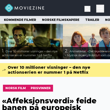
KOMMENDE FILMER
NORSKE FILMSKAPERE
TRAILER
NO
1.
2.
Over 10 millioner visninger – den nye
Anmeldelse: «Det skjedde e
actionserien er nummer 1 på Netflix
– Mystisk skjærgårdsidyll som o
Over 10 millioner visninger – den nye
actionserien er nummer 1 på Netflix
NORSK FILM
PRISVINNER
«Affeksjonsverdi» feide
banen på europeisk