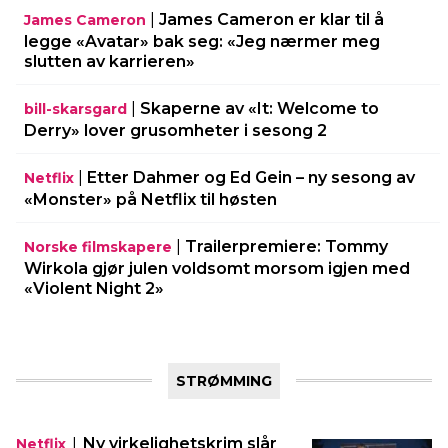
|
James Cameron er klar til å
James Cameron
legge «Avatar» bak seg: «Jeg nærmer meg
slutten av karrieren»
|
Skaperne av «It: Welcome to
bill-skarsgard
Derry» lover grusomheter i sesong 2
|
Etter Dahmer og Ed Gein – ny sesong av
Netflix
«Monster» på Netflix til høsten
|
Trailerpremiere: Tommy
Norske filmskapere
Wirkola gjør julen voldsomt morsom igjen med
«Violent Night 2»
STRØMMING
|
Ny virkelighetskrim slår
Netflix