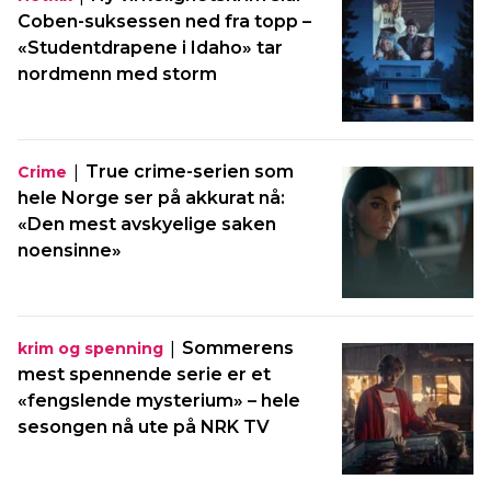
Coben-suksessen ned fra topp –
«Studentdrapene i Idaho» tar
nordmenn med storm
|
True crime-serien som
Crime
hele Norge ser på akkurat nå:
«Den mest avskyelige saken
noensinne»
|
Sommerens
krim og spenning
mest spennende serie er et
«fengslende mysterium» – hele
sesongen nå ute på NRK TV