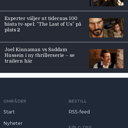
Experter väljer ut tidernas 100
bästa tv-spel: ”The Last of Us” på
plats 2
Joel Kinnaman vs Saddam
Hussein i ny thrillerserie – se
trailern här
Moviezine footer navigation
OMRÅDER
BESTILL
Start
RSS-feed
Nyheter
FØLG OSS