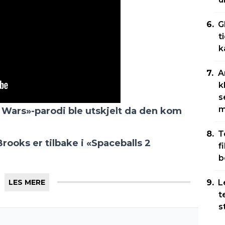
G
t
k
A
k
s
m
r Wars»-parodi ble utskjelt da den kom
T
rooks er tilbake i «Spaceballs 2
f
b
LES MERE
L
t
s