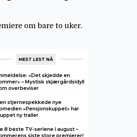
emiere om bare to uker.
MEST LEST NÅ
nmeldelse: «Det skjedde en
ommer» – Mystisk skjærgårdsidyll
om overbeviser
en stjernespekkede nye
omedien «Pensjonskuppet» har
luppet ny trailer
e 8 beste TV-seriene i august –
ommerens siste store premierer!