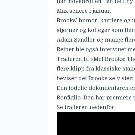
han hovedrollen i en helt n
Max senere i januar.
Brooks’ humor, karriere og u
stjerner og kolleger som
Ben 
Adam Sandler
og mange fler
Reiner
ble også intervjuet men
Traileren til «Mel Brooks: T
flere klipp fra klassiske s
beviser det Brooks selv sier: «
Den todelte dokumentaren er
Bonfiglio
. Den har premiere 
Se traileren nedenfor: