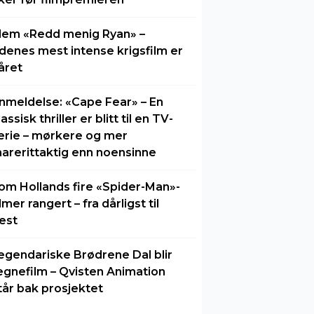
lem «Redd menig Ryan» –
idenes mest intense krigsfilm er
året
nmeldelse: «Cape Fear» – En
lassisk thriller er blitt til en TV-
erie – mørkere og mer
arerittaktig enn noensinne
om Hollands fire «Spider-Man»-
ilmer rangert – fra dårligst til
est
egendariske Brødrene Dal blir
egnefilm – Qvisten Animation
tår bak prosjektet