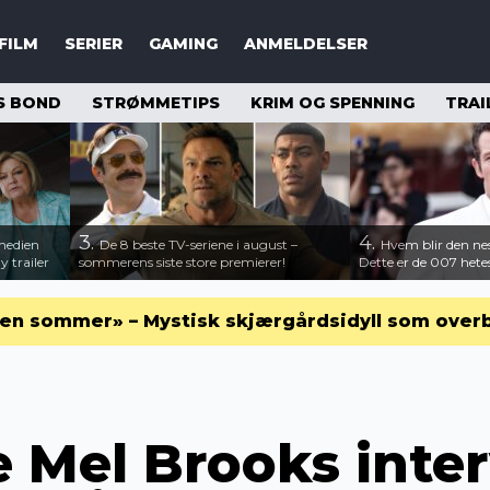
FILM
SERIER
GAMING
ANMELDELSER
S BOND
STRØMMETIPS
KRIM OG SPENNING
TRAI
3.
4.
medien
De 8 beste TV-seriene i august –
Hvem blir den n
 trailer
sommerens siste store premierer!
Dette er de 007 hete
en sommer» – Mystisk skjærgårdsidyll som over
 Mel Brooks inter