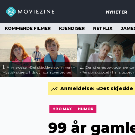
NYHETER
KOMMENDE FILMER
KJENDISER
NETFLIX
JAME
1.
2.
Anmeldelse: «Det skjedde en sommer» –
Den stjernespekkede nye ko
Mystisk skjærgårdsidyll som overbeviser
«Pensjonskuppet» har sluppet ny
Anmeldelse: «Det skjedde 
HBO MAX
HUMOR
99 år gamle