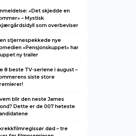
nmeldelse: «Det skjedde en
ommer» – Mystisk
kjærgårdsidyll som overbeviser
en stjernespekkede nye
omedien «Pensjonskuppet» har
luppet ny trailer
e 8 beste TV-seriene i august –
ommerens siste store
remierer!
vem blir den neste James
ond? Dette er de 007 heteste
andidatene
krekkfilmregissør død – tre
ker før filmpremieren