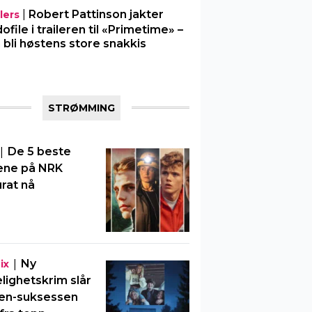
|
Robert Pattinson jakter
lers
ofile i traileren til «Primetime» –
 bli høstens store snakkis
STRØMMING
|
De 5 beste
ene på NRK
rat nå
|
Ny
ix
elighetskrim slår
en-suksessen