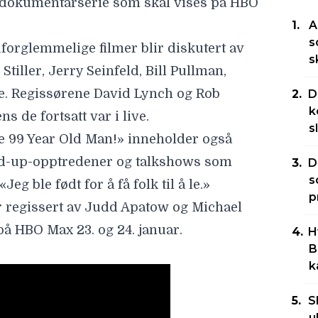
y dokumentarserie som skal vises på HBO
A
s
forglemmelige filmer blir diskutert av
s
Stiller
,
Jerry Seinfeld
,
Bill Pullman
,
e. Regissørene
David Lynch
og
Rob
D
k
s de fortsatt var i live.
s
he 99 Year Old Man!» inneholder også
tand-up-opptredener og talkshows som
D
s
Jeg ble født for å få folk til å le.»
p
 regissert av
Judd Apatow
og
Michael
på HBO Max 23. og 24. januar.
H
B
k
S
u