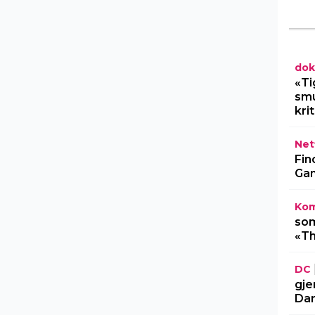
dok
«Ti
smu
kri
Netf
Fin
Gam
Kom
som
«Th
DC
gje
Dar