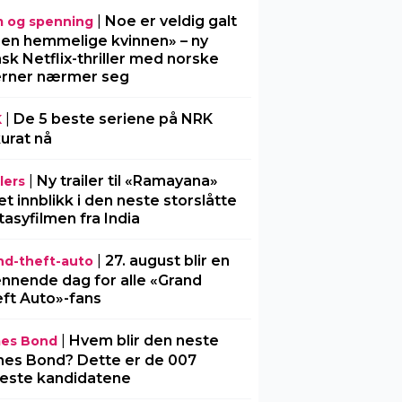
|
Noe er veldig galt
m og spenning
Den hemmelige kvinnen» – ny
sk Netflix-thriller med norske
erner nærmer seg
|
De 5 beste seriene på NRK
K
urat nå
|
Ny trailer til «Ramayana»
lers
 et innblikk i den neste storslåtte
tasyfilmen fra India
|
27. august blir en
nd-theft-auto
nnende dag for alle «Grand
ft Auto»-fans
|
Hvem blir den neste
es Bond
es Bond? Dette er de 007
este kandidatene