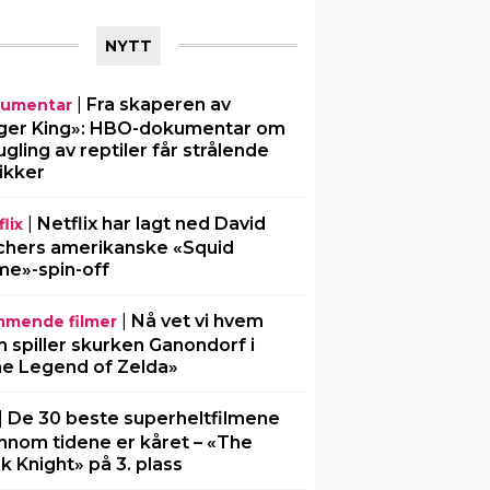
NYTT
|
Fra skaperen av
umentar
ger King»: HBO-dokumentar om
gling av reptiler får strålende
tikker
|
Netflix har lagt ned David
lix
chers amerikanske «Squid
e»-spin-off
|
Nå vet vi hvem
mende filmer
 spiller skurken Ganondorf i
e Legend of Zelda»
|
De 30 beste superheltfilmene
nnom tidene er kåret – «The
k Knight» på 3. plass