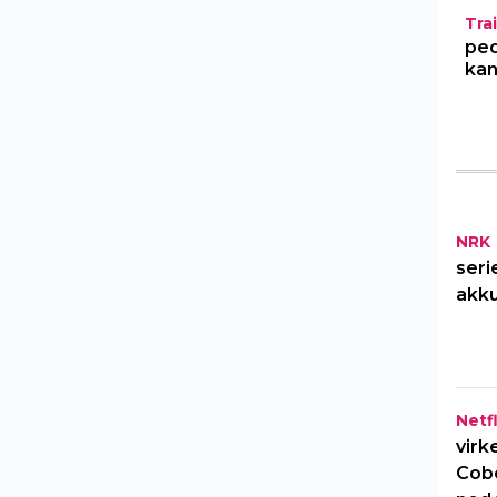
Trai
ped
kan
NRK
seri
akku
Netfl
virk
Cob