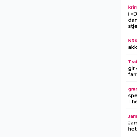
kri
i «
dan
stj
NR
akk
Trai
gir
fan
gra
spe
The
Jam
Jam
het