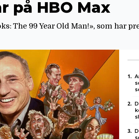
r på HBO Max
ooks: The 99 Year Old Man!», som har pr
A
s
s
D
k
s
D
s