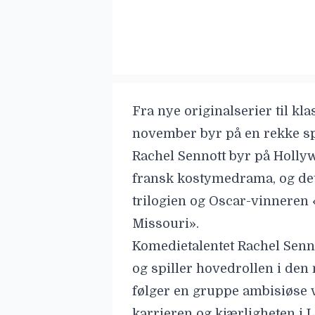
Fra nye originalserier til kl
november byr på en rekke s
Rachel Sennott byr på Hollywo
fransk kostymedrama, og det
trilogien og Oscar-vinneren 
Missouri».
Komedietalentet Rachel Senn
og spiller hovedrollen i de
følger en gruppe ambisiøse v
karrieren og kjærligheten i 