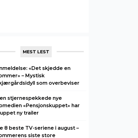
MEST LEST
nmeldelse: «Det skjedde en
ommer» – Mystisk
kjærgårdsidyll som overbeviser
en stjernespekkede nye
omedien «Pensjonskuppet» har
luppet ny trailer
e 8 beste TV-seriene i august –
ommerens siste store