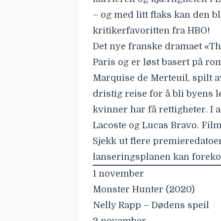
– og med litt flaks kan den b
kritikerfavoritten fra HBO!
Det nye franske dramaet
«Th
Paris og er løst basert på r
Marquise de Merteuil, spilt 
dristig reise for å bli byens
kvinner har få rettigheter. I
Lacoste og Lucas Bravo. Fil
Sjekk ut flere premieredatoe
lanseringsplanen kan forek
1 november
Monster Hunter (2020)
Nelly Rapp – Dødens speil