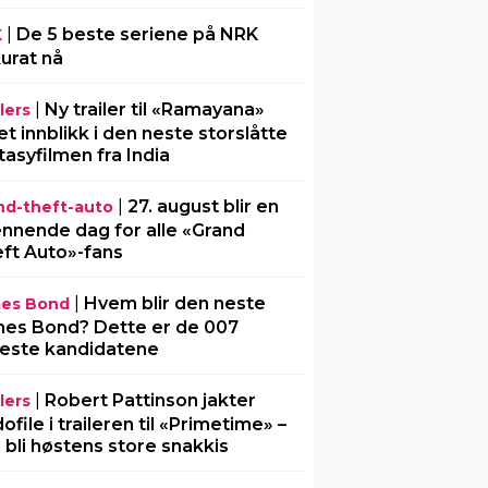
|
De 5 beste seriene på NRK
K
urat nå
|
Ny trailer til «Ramayana»
lers
 et innblikk i den neste storslåtte
tasyfilmen fra India
|
27. august blir en
nd-theft-auto
nnende dag for alle «Grand
ft Auto»-fans
|
Hvem blir den neste
es Bond
es Bond? Dette er de 007
este kandidatene
|
Robert Pattinson jakter
lers
ofile i traileren til «Primetime» –
 bli høstens store snakkis