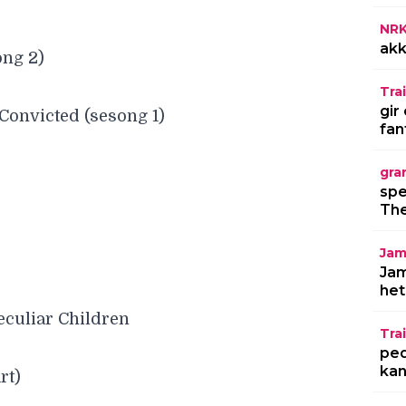
NR
akk
ong 2)
Trai
gir
Convicted (sesong 1)
fan
gra
spe
The
Jam
Jam
het
eculiar Children
Trai
ped
kan
rt)