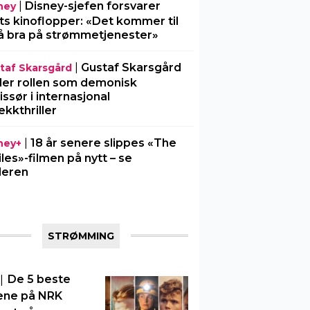
|
Disney-sjefen forsvarer
ney
ts kinoflopper: «Det kommer til
å bra på strømmetjenester»
|
Gustaf Skarsgård
taf Skarsgård
ller rollen som demonisk
issør i internasjonal
ekkthriller
|
18 år senere slippes «The
ney+
iles»-filmen på nytt – se
ileren
STRØMMING
|
De 5 beste
ene på NRK