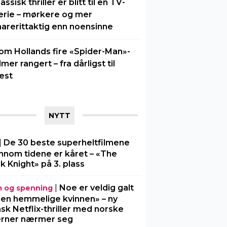
lassisk thriller er blitt til en TV-
erie – mørkere og mer
arerittaktig enn noensinne
om Hollands fire «Spider-Man»-
ilmer rangert – fra dårligst til
est
NYTT
|
De 30 beste superheltfilmene
nnom tidene er kåret – «The
k Knight» på 3. plass
|
Noe er veldig galt
m og spenning
Den hemmelige kvinnen» – ny
sk Netflix-thriller med norske
erner nærmer seg