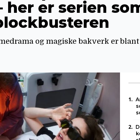
her er serien som
blockbusteren
ymedrama og magiske bakverk er blan
A
s
s
D
k