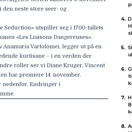
p
li den neste store seer- og
D
H
e Seduction
» utspiller seg i 1700-tallets
s
omanen «Les Liaisons Dangereuses».
av Anamaria Vartolomei, legger ut på en
S
u
 ledende kurtisane – i en verden der
 andre roller ser vi Diane Kruger, Vincent
G
men har premiere 14. november.
t
k
r nedenfor. Endringer i
omme.
H
B
k
A