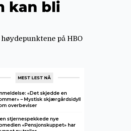
 kan bli
t høydepunktene på HBO
MEST LEST NÅ
nmeldelse: «Det skjedde en
ommer» – Mystisk skjærgårdsidyll
om overbeviser
en stjernespekkede nye
omedien «Pensjonskuppet» har