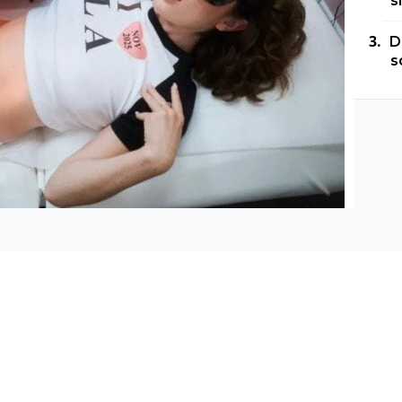
s
D
s