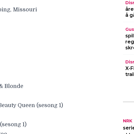
Dis
åre
bing, Missouri
å g
Gus
spi
reg
skr
Dis
X-F
tra
 & Blonde
Beauty Queen (sesong 1)
NRK
(sesong 1)
seri