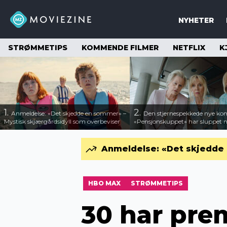
NYHETER
STRØMMETIPS
KOMMENDE FILMER
NETFLIX
K
1.
2.
Anmeldelse: «Det skjedde en sommer» –
Den stjernespekkede nye ko
Mystisk skjærgårdsidyll som overbeviser
«Pensjonskuppet» har sluppet ny
Anmeldelse: «Det skjedde 
HBO MAX
STRØMMETIPS
30 har pre