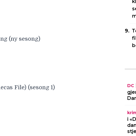
k
s
m
T
f
ing (ny sesong)
b
DC
ecas File) (sesong 1)
gje
Dar
kri
i «
dan
stj