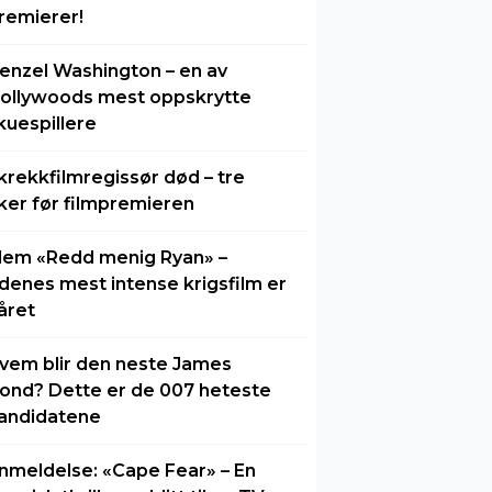
remierer!
enzel Washington – en av
ollywoods mest oppskrytte
kuespillere
krekkfilmregissør død – tre
ker før filmpremieren
lem «Redd menig Ryan» –
idenes mest intense krigsfilm er
året
vem blir den neste James
ond? Dette er de 007 heteste
andidatene
nmeldelse: «Cape Fear» – En