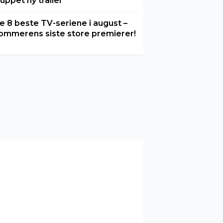
luppet ny trailer
e 8 beste TV-seriene i august –
ommerens siste store premierer!