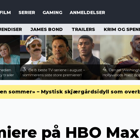
FILM
SERIER
GAMING
ANMELDELSER
JENDISER
JAMES BOND
TRAILERS
KRIM OG SPEN
3.
4.
medien
De 8 beste TV-seriene i august –
Denzel Washingt
 trailer
sommerens siste store premierer!
Hollywoods mest opps
en sommer» – Mystisk skjærgårdsidyll som over
miere på HBO Max 