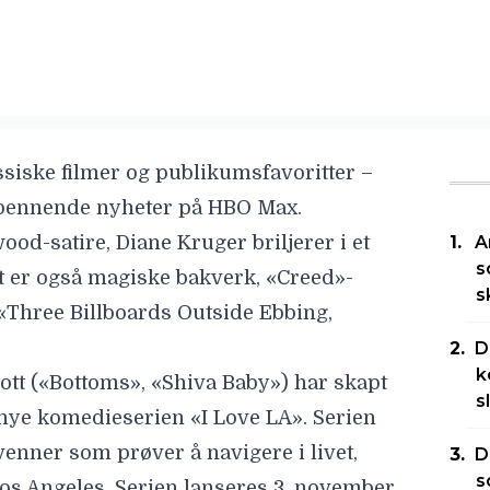
assiske filmer og publikumsfavoritter –
pennende nyheter på HBO Max.
od-satire, Diane Kruger briljerer i et
A
s
 er også magiske bakverk, «Creed»-
s
«Three Billboards Outside Ebbing,
D
k
ott («Bottoms», «Shiva Baby») har skapt
s
n nye komedieserien
«I Love LA».
Serien
enner som prøver å navigere i livet,
D
s
Los Angeles. Serien lanseres 3. november