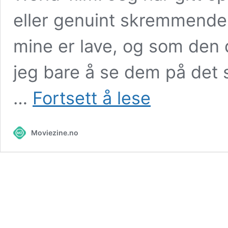
eller genuint skremmende 
mine er lave, og som den d
jeg bare å se dem på det s
Anmeldelse:
…
Fortsett å lese
«Jurassic
World:
Rebirth»
Moviezine.no
–
Levende
dinosaurer
brøler,
men
filmen
føles
død