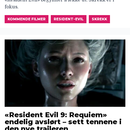
fokus.
KOMMENDE FILMER
RESIDENT-EVIL
SKREKK
«Resident Evil 9: Requiem»
endelig avslørt – sett tennene i
den nye traileren