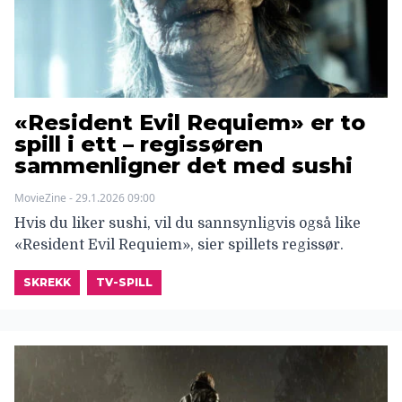
«Resident Evil Requiem» er to
spill i ett – regissøren
sammenligner det med sushi
MovieZine - 29.1.2026 09:00
Hvis du liker sushi, vil du sannsynligvis også like
«Resident Evil Requiem», sier spillets regissør.
SKREKK
TV-SPILL