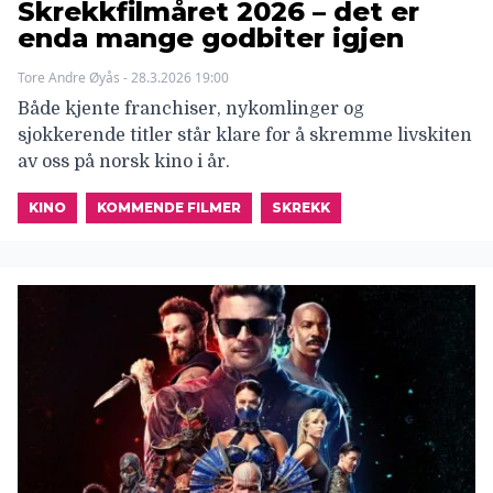
Skrekkfilmåret 2026 – det er
enda mange godbiter igjen
Tore Andre Øyås - 28.3.2026 19:00
Både kjente franchiser, nykomlinger og
sjokkerende titler står klare for å skremme livskiten
av oss på norsk kino i år.
KINO
KOMMENDE FILMER
SKREKK