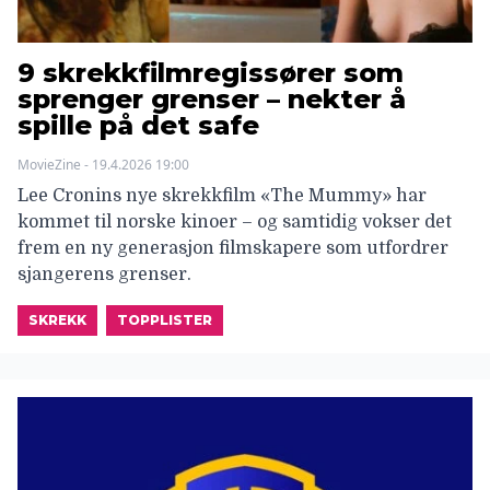
9 skrekkfilmregissører som
sprenger grenser – nekter å
spille på det safe
MovieZine - 19.4.2026 19:00
Lee Cronins nye skrekkfilm «The Mummy» har
kommet til norske kinoer – og samtidig vokser det
frem en ny generasjon filmskapere som utfordrer
sjangerens grenser.
SKREKK
TOPPLISTER