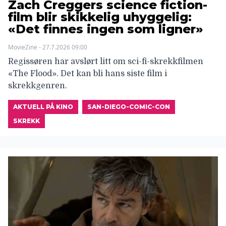
Zach Creggers science fiction-
film blir skikkelig uhyggelig:
«Det finnes ingen som ligner»
MovieZine - 27.7.2026 09:00
Regissøren har avslørt litt om sci-fi-skrekkfilmen
«The Flood». Det kan bli hans siste film i
skrekkgenren.
AKTUELL PÅ KINO
SAN-DIEGO-COMIC-CON
SKREKK