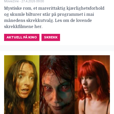
MovieZine - 27.4.2026 09:00
Mystiske rom, et marerittaktig kjærlighetsforhold
og skumle bilturer står på programmet i mai
månedens skrekkutvalg. Les om de lovende
skrekkfilmene her.
AKTUELL PÅ KINO
SKREKK