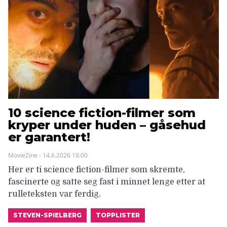
10 science fiction-filmer som
kryper under huden – gåsehud
er garantert!
MovieZine - 14.6.2026 18:00
Her er ti science fiction-filmer som skremte,
fascinerte og satte seg fast i minnet lenge etter at
rulleteksten var ferdig.
STEVEN-SPIELBERG
TOPPLISTER