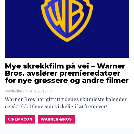
Mye skrekkfilm på vei – Warner
Bros. avslører premieredatoer
for nye grøssere og andre filmer
MovieZine - 15.4.2026 15:00
Warner Bros har gitt ut tidenes skumleste kalender
og skrekktitlene står virkelig i kø fremover!
CINEMACON
WARNER-BROS