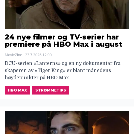
24 nye filmer og TV-serier har
premiere på HBO Max i august
MovieZine - 23.7.2026 12:00
DCU-serien «Lanterns» og en ny dokumentar fra
skaperen av «Tiger King» er blant månedens
høydepunkter på HBO Max.
HBO MAX
STRØMMETIPS