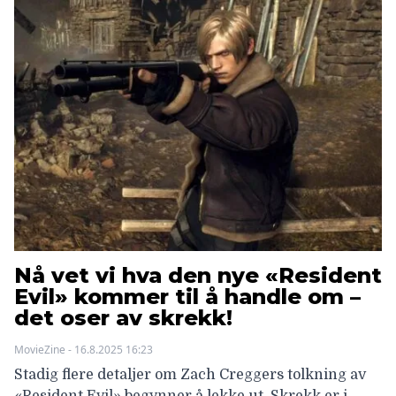
Nå vet vi hva den nye «Resident
Evil» kommer til å handle om –
det oser av skrekk!
MovieZine - 16.8.2025 16:23
Stadig flere detaljer om Zach Creggers tolkning av
«Resident Evil» begynner å lekke ut. Skrekk er i