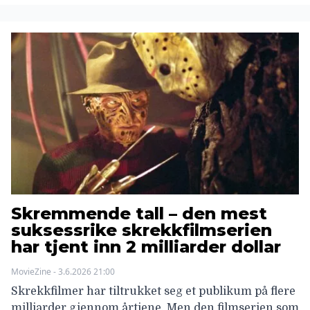
Skremmende tall – den mest
suksessrike skrekkfilmserien
har tjent inn 2 milliarder dollar
MovieZine - 3.6.2026 21:00
Skrekkfilmer har tiltrukket seg et publikum på flere
milliarder gjennom årtiene. Men den filmserien som