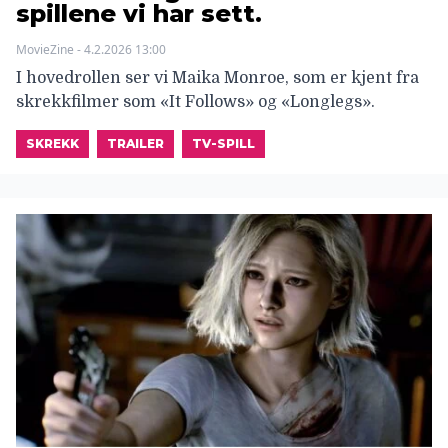
spillene vi har sett.
MovieZine - 4.2.2026 13:00
I hovedrollen ser vi Maika Monroe, som er kjent fra
skrekkfilmer som «It Follows» og «Longlegs».
SKREKK
TRAILER
TV-SPILL