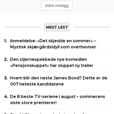
Innleggnavigasjon
Eldre innlegg
MEST LEST
Anmeldelse: «Det skjedde en sommer» –
Mystisk skjærgårdsidyll som overbeviser
Den stjernespekkede nye komedien
«Pensjonskuppet» har sluppet ny trailer
Hvem blir den neste James Bond? Dette er de
007 heteste kandidatene
De 8 beste TV-seriene i august – sommerens
siste store premierer!