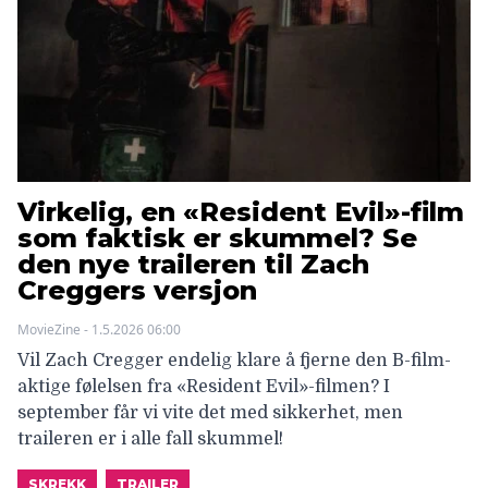
Virkelig, en «Resident Evil»-film
som faktisk er skummel? Se
den nye traileren til Zach
Creggers versjon
MovieZine - 1.5.2026 06:00
Vil Zach Cregger endelig klare å fjerne den B-film-
aktige følelsen fra «Resident Evil»-filmen? I
september får vi vite det med sikkerhet, men
traileren er i alle fall skummel!
SKREKK
TRAILER