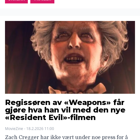
Regissøren av «Weapons» får
gjøre hva han vil med den nye
«Resident Evil»-filmen
MovieZine - 18.2.2026 11:00
Zach Cregger har ikke vært under noe press for å