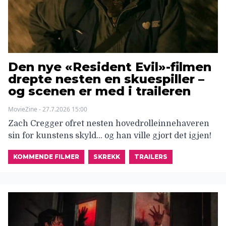
Den nye «Resident Evil»-filmen
drepte nesten en skuespiller –
og scenen er med i traileren
MovieZine - 27.7.2026 15:00
Zach Cregger ofret nesten hovedrolleinnehaveren
sin for kunstens skyld… og han ville gjort det igjen!
KOMMENDE FILMER
SKREKK
TRAILERS