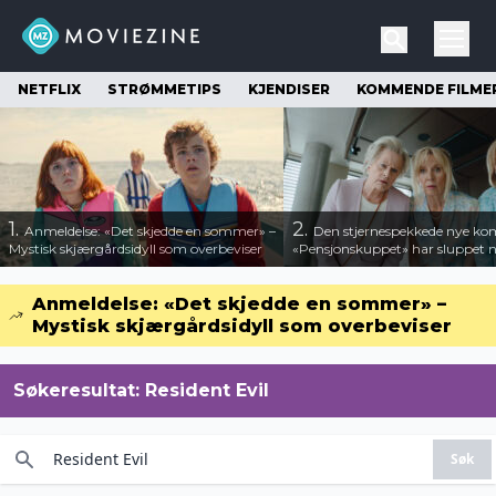
NETFLIX
STRØMMETIPS
KJENDISER
KOMMENDE FILME
1.
2.
Anmeldelse: «Det skjedde en sommer» –
Den stjernespekkede nye ko
Mystisk skjærgårdsidyll som overbeviser
«Pensjonskuppet» har sluppet ny
Anmeldelse: «Det skjedde en sommer» –
Mystisk skjærgårdsidyll som overbeviser
Søkeresultat:
Resident Evil
Søk