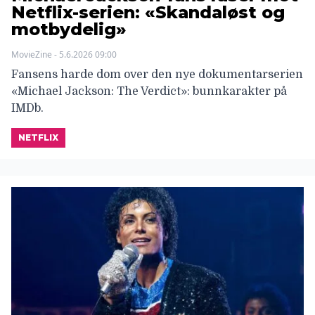
Netflix-serien: «Skandaløst og
motbydelig»
MovieZine - 5.6.2026 09:00
Fansens harde dom over den nye dokumentarserien
«Michael Jackson: The Verdict»: bunnkarakter på
IMDb.
NETFLIX