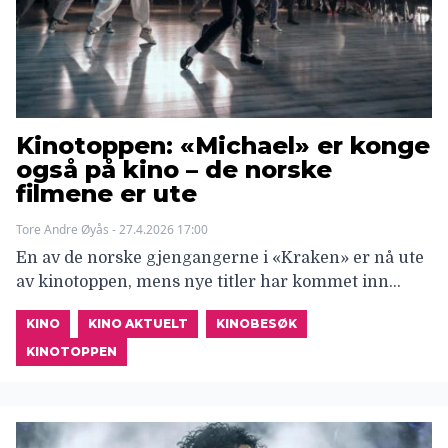
Kinotoppen: «Michael» er konge
også på kino – de norske
filmene er ute
Tore Andre Øyås - 27.4.2026 17:00
En av de norske gjengangerne i «Kraken» er nå ute
av kinotoppen, mens nye titler har kommet inn…
KINO
KINO AKTUELT
KINOBESØK
KINOTOPPEN