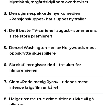
Mystisk skjærgårdsidyll som overbeviser
Den stjernespekkede nye komedien
«Pensjonskuppet» har sluppet ny trailer
De 8 beste TV-seriene i august – sommerens
siste store premierer!
Denzel Washington – en av Hollywoods mest
oppskrytte skuespillere
Skrekkfilmregissør død – tre uker før
filmpremieren
Glem «Redd menig Ryan» – tidenes mest
intense krigsfilm er kåret
Helgetips: tre true crime-titler du ikke vil gå
glipp av