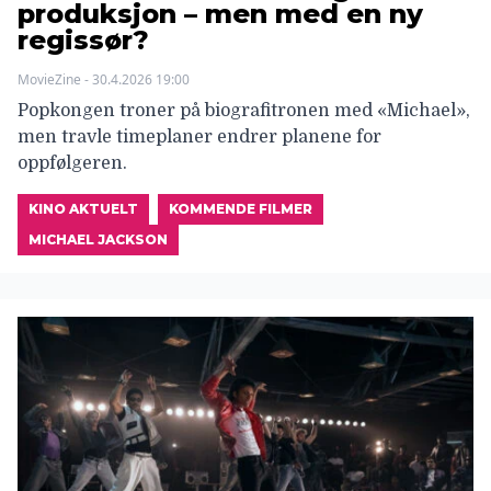
produksjon – men med en ny
regissør?
MovieZine - 30.4.2026 19:00
Popkongen troner på biografitronen med «Michael»,
men travle timeplaner endrer planene for
oppfølgeren.
KINO AKTUELT
KOMMENDE FILMER
MICHAEL JACKSON