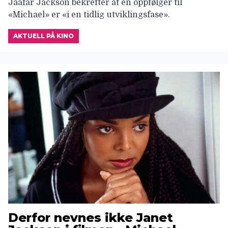
Jaafar Jackson bekrefter at en oppfølger til
«Michael» er «i en tidlig utviklingsfase».
AKTUELL PÅ KINO
Derfor nevnes ikke Janet