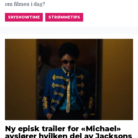
om filmen i dag?
SKYSHOWTIME
STRØMMETIPS
Ny episk trailer for «Michael»
avslører hvilken del av Jacksons