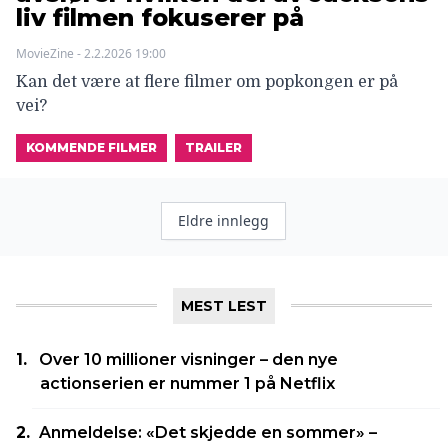
liv filmen fokuserer på
MovieZine - 2.2.2026 19:00
Kan det være at flere filmer om popkongen er på
vei?
KOMMENDE FILMER
TRAILER
Innleggnavigasjon
Eldre innlegg
MEST LEST
Over 10 millioner visninger – den nye
actionserien er nummer 1 på Netflix
Anmeldelse: «Det skjedde en sommer» –