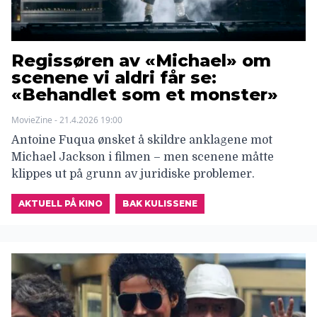
Regissøren av «Michael» om
scenene vi aldri får se:
«Behandlet som et monster»
MovieZine - 21.4.2026 19:00
Antoine Fuqua ønsket å skildre anklagene mot
Michael Jackson i filmen – men scenene måtte
klippes ut på grunn av juridiske problemer.
AKTUELL PÅ KINO
BAK KULISSENE