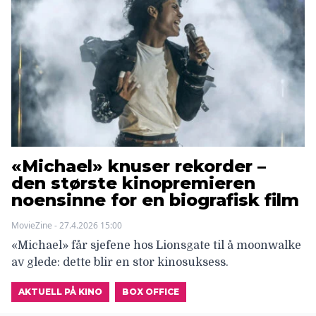
«Michael» knuser rekorder –
den største kinopremieren
noensinne for en biografisk film
MovieZine - 27.4.2026 15:00
«Michael» får sjefene hos Lionsgate til å moonwalke
av glede: dette blir en stor kinosuksess.
AKTUELL PÅ KINO
BOX OFFICE