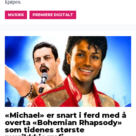
kjøpes.
MUSIKK
PREMIERE DIGITALT
«Michael» er snart i ferd med å
overta «Bohemian Rhapsody»
som tidenes største