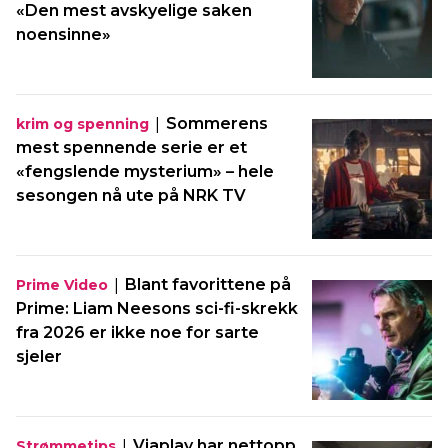
«Den mest avskyelige saken
noensinne»
|
Sommerens
krim og spenning
mest spennende serie er et
«fengslende mysterium» – hele
sesongen nå ute på NRK TV
|
Blant favorittene på
Prime Video
Prime: Liam Neesons sci-fi-skrekk
fra 2026 er ikke noe for sarte
sjeler
|
Viaplay har nettopp
Strømmetips