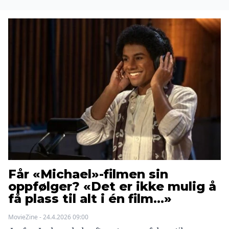
Får «Michael»-filmen sin
oppfølger? «Det er ikke mulig å
få plass til alt i én film…»
MovieZine - 24.4.2026 09:00